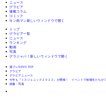
ニュース
グラビア
連載コラム
コミック
キン肉マン
新しいウィンドウで開く
トップ
グラビア一覧
ニュース
ランキング
動画
写真
グラジャパ！
新しいウィンドウで開く
週プレNEWS TOP
グラビア
グラビアニュース
今年も『ミスジェニック２０２２』が開催！ イベントで候補生たちが
画像・写真