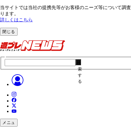
当サイトでは当社の提携先等がお客様のニーズ等について調査・
ります。
詳しくはこちら
閉じる
検
索
す
る
メニュ