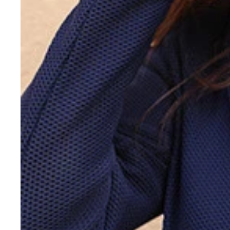
黒沢あかり
井上晴菜
足立美紅
浅桜ゆづき
白花まりや
白咲ひかり
Ａｌｙｓｓａ
美藤千波
あーりん
蘭ひめ
後藤智香
秋澤うらら
もものすけ
葉山マリア
日名瀬絵麻
仁井戸優
涼川夏音