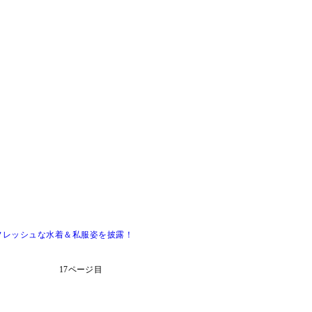
フレッシュな水着＆私服姿を披露！
17ページ目