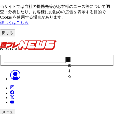
当サイトでは当社の提携先等がお客様のニーズ等について調
査・分析したり、お客様にお勧めの広告を表⽰する⽬的で
Cookie を使⽤する場合があります。
詳しくはこちら
閉じる
検
索
す
る
メニュ