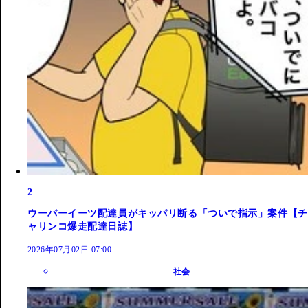
2
ウーバーイーツ配達員がキッパリ断る「ついで指示」案件【チ
ャリンコ爆走配達日誌】
2026年07月02日 07:00
社会