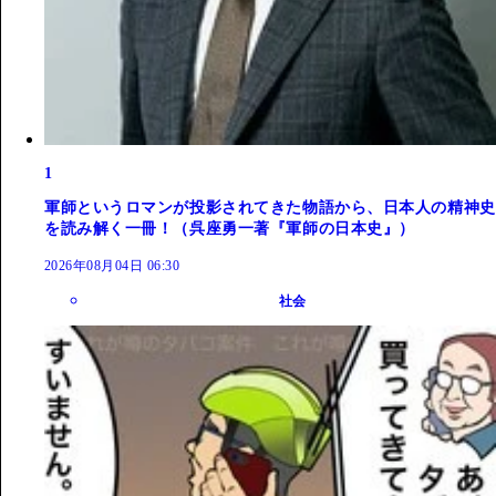
1
軍師というロマンが投影されてきた物語から、日本人の精神史
を読み解く一冊！（呉座勇一著『軍師の日本史』）
2026年08月04日 06:30
社会