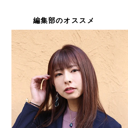
黒沢あかり
井上晴菜
足立美紅
浅桜ゆづき
白花まりや
白咲ひかり
Ａｌｙｓｓａ
美藤千波
あーりん
蘭ひめ
後藤智香
秋澤うらら
もものすけ
葉山マリア
日名瀬絵麻
仁井戸優
涼川夏音
編集部のオススメ