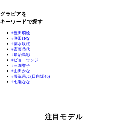
グラビアを
キーワードで探す
豊田萌絵
咲田ゆな
藤水咲桜
斎藤恭代
鍛治島彩
ピョ・ウンジ
三園響子
山田かな
藤嶌果歩(日向坂46)
七瀬なな
注目モデル