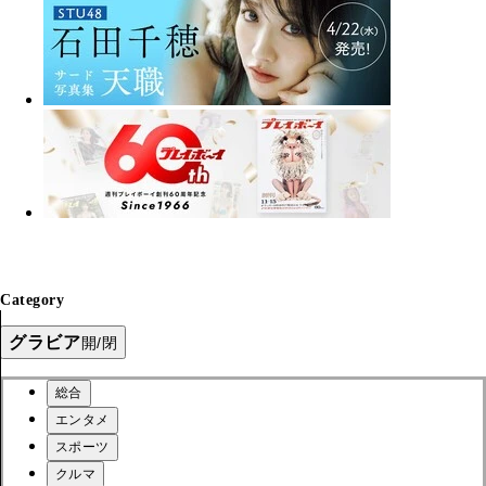
Category
グラビア
開/閉
総合
エンタメ
スポーツ
クルマ