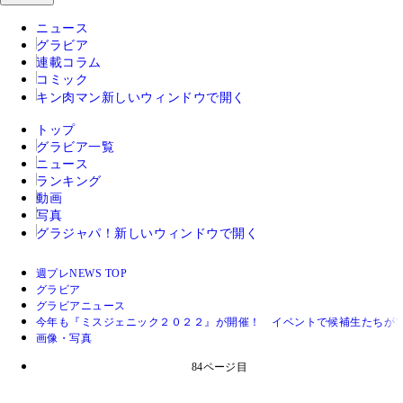
ニュース
グラビア
連載コラム
コミック
キン肉マン
新しいウィンドウで開く
トップ
グラビア一覧
ニュース
ランキング
動画
写真
グラジャパ！
新しいウィンドウで開く
週プレNEWS TOP
グラビア
グラビアニュース
今年も『ミスジェニック２０２２』が開催！ イベントで候補生たちが
画像・写真
84ページ目