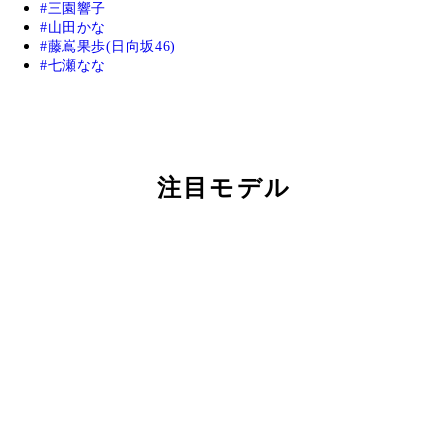
三園響子
山田かな
藤嶌果歩(日向坂46)
七瀬なな
注目モデル