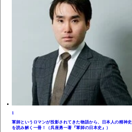
1
軍師というロマンが投影されてきた物語から、日本人の精神史
を読み解く一冊！（呉座勇一著『軍師の日本史』）