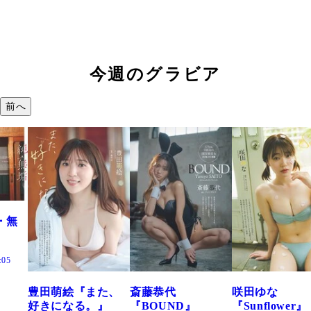
今週のグラビア
前へ
また、
斎藤恭代
咲田ゆな
藤水咲桜『花
。』
『BOUND』
『Sunflower』
だまり』