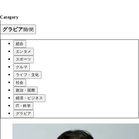
Category
グラビア
開/閉
総合
エンタメ
スポーツ
クルマ
ライフ・文化
社会
政治・国際
経済・ビジネス
IT・科学
グラビア