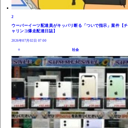
2
ウーバーイーツ配達員がキッパリ断る「ついで指示」案件【チ
ャリンコ爆走配達日誌】
2026年07月02日 07:00
社会