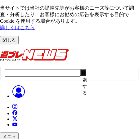
当サイトでは当社の提携先等がお客様のニーズ等について調
査・分析したり、お客様にお勧めの広告を表⽰する⽬的で
Cookie を使⽤する場合があります。
詳しくはこちら
閉じる
検
索
す
る
メニュ