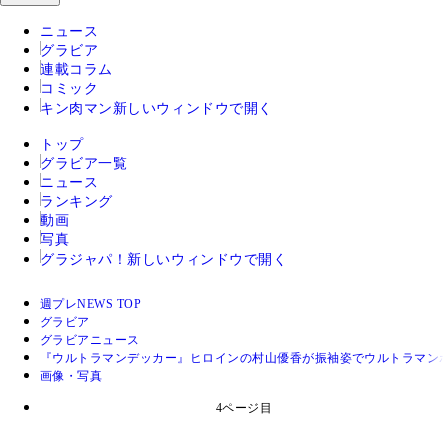
ニュース
グラビア
連載コラム
コミック
キン肉マン
新しいウィンドウで開く
トップ
グラビア一覧
ニュース
ランキング
動画
写真
グラジャパ！
新しいウィンドウで開く
週プレNEWS TOP
グラビア
グラビアニュース
『ウルトラマンデッカー』ヒロインの村山優香が振袖姿でウルトラマンポー
画像・写真
4ページ目