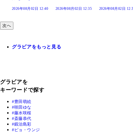
2:40
2026年08月02日 12:35
2026年08月02日 12:30
2026年08月02日 12
次へ
グラビアをもっと見る
グラビアを
キーワードで探す
豊田萌絵
咲田ゆな
藤水咲桜
斎藤恭代
鍛治島彩
ピョ・ウンジ