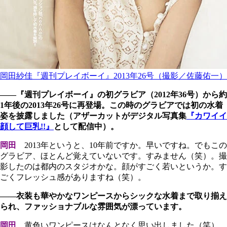
岡田紗佳『週刊プレイボーイ』2013年26号（撮影／佐藤佑一）
――『週刊プレイボーイ』の初グラビア（2012年36号）から約
1年後の2013年26号に再登場。この時のグラビアでは初の水着
姿を披露しました（アザーカットがデジタル写真集
『カワイイ
顔して巨乳!!』
として配信中）。
岡田
2013年というと、10年前ですか。早いですね。でもこの
グラビア、ほとんど覚えていないです。すみません（笑）。撮
影したのは都内のスタジオかな。顔がすごく若いというか。す
ごくフレッシュ感がありますね（笑）。
――衣装も華やかなワンピースからシックな水着まで取り揃え
られ、ファッショナブルな雰囲気が漂っています。
岡田
黄色いワンピースはなんとなく思い出しました（笑）。