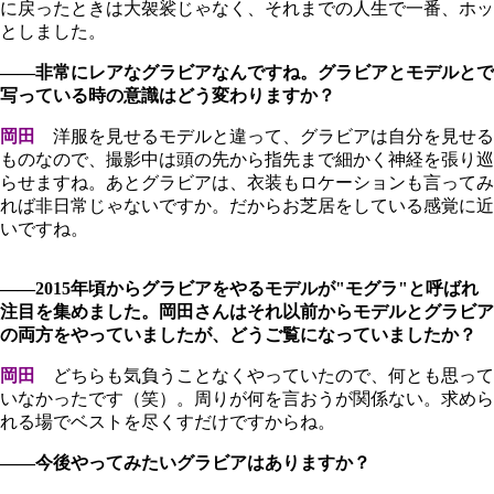
に戻ったときは大袈裟じゃなく、それまでの人生で一番、ホッ
としました。
――非常にレアなグラビアなんですね。グラビアとモデルとで
写っている時の意識はどう変わりますか？
岡田
洋服を見せるモデルと違って、グラビアは自分を見せる
ものなので、撮影中は頭の先から指先まで細かく神経を張り巡
らせますね。あとグラビアは、衣装もロケーションも言ってみ
れば非日常じゃないですか。だからお芝居をしている感覚に近
いですね。
――2015年頃からグラビアをやるモデルが"モグラ"と呼ばれ
注目を集めました。岡田さんはそれ以前からモデルとグラビア
の両方をやっていましたが、どうご覧になっていましたか？
岡田
どちらも気負うことなくやっていたので、何とも思って
いなかったです（笑）。周りが何を言おうが関係ない。求めら
れる場でベストを尽くすだけですからね。
――今後やってみたいグラビアはありますか？