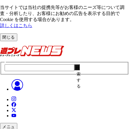
当サイトでは当社の提携先等がお客様のニーズ等について調
査・分析したり、お客様にお勧めの広告を表⽰する⽬的で
Cookie を使⽤する場合があります。
詳しくはこちら
閉じる
検
索
す
る
メニュ