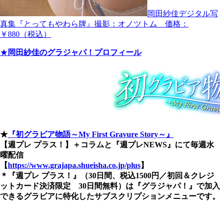
岡田紗佳デジタル写
真集『とってもやわら牌』撮影：オノツトム 価格：
￥880（税込）
★
岡田紗佳のグラジャパ！プロフィール
★
『初グラビア物語～My First Gravure Story～』
【週プレ プラス！】＋コラムと『週プレNEWS』にて毎週水
曜配信
【
https://www.grajapa.shueisha.co.jp/plus
】
＊『週プレ プラス！』（30日間、税込1500円／初回＆クレジ
ットカード決済限定 30日間無料）は『グラジャパ！』で加入
できるグラビアに特化したサブスクリプションメニューです。