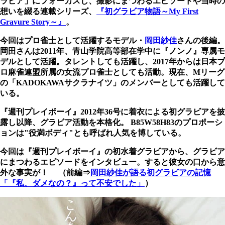
ラビア」にフォーカスし、撮影にまつわるエピソードや当時の
想いを綴る連載シリーズ、
『初グラビア物語～My First
Gravure Story～』
。
今回はプロ雀士として活躍するモデル・
岡田紗佳
さんの後編。
岡田さんは2011年、青山学院高等部在学中に『ノンノ』専属モ
デルとして活躍。タレントしても活躍し、2017年からは日本プ
ロ麻雀連盟所属の女流プロ雀士としても活動。現在、Mリーグ
の「KADOKAWAサクラナイツ」のメンバーとしても活躍して
いる。
『週刊プレイボーイ』2012年36号に着衣による初グラビアを披
露し以降、グラビア活動を本格化。 B85W58H83のプロポーシ
ョンは"役満ボディ"とも呼ばれ人気を博している。
今回は『週刊プレイボーイ』の初水着グラビアから、グラビア
にまつわるエピソードをインタビュー。すると彼女の口から意
外な事実が！ （前編⇒
岡田紗佳が語る初グラビアの記憶
「『私、ダメなの？』って不安でした」
）