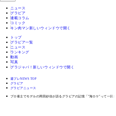
ニュース
グラビア
連載コラム
コミック
キン肉マン
新しいウィンドウで開く
トップ
グラビア一覧
ニュース
ランキング
動画
写真
グラジャパ！
新しいウィンドウで開く
週プレNEWS TOP
グラビア
グラビアニュース
プロ雀士でモデルの岡田紗佳が語るグラビアの記憶「"海ロケ"って一回