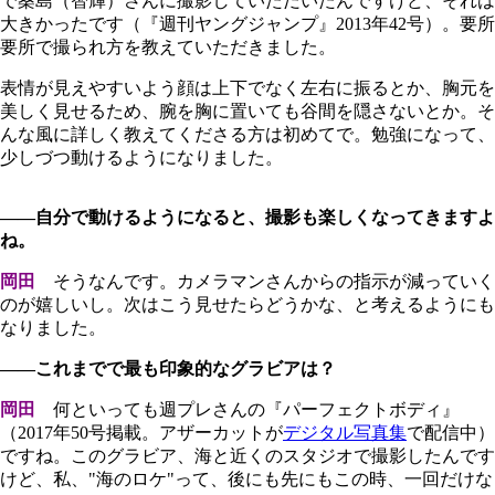
で桑島（智輝）さんに撮影していただいたんですけど、それは
大きかったです（『週刊ヤングジャンプ』2013年42号）。要所
要所で撮られ方を教えていただきました。
表情が見えやすいよう顔は上下でなく左右に振るとか、胸元を
美しく見せるため、腕を胸に置いても谷間を隠さないとか。そ
んな風に詳しく教えてくださる方は初めてで。勉強になって、
少しづつ動けるようになりました。
――自分で動けるようになると、撮影も楽しくなってきますよ
ね。
岡田
そうなんです。カメラマンさんからの指示が減っていく
のが嬉しいし。次はこう見せたらどうかな、と考えるようにも
なりました。
――これまでで最も印象的なグラビアは？
岡田
何といっても週プレさんの『パーフェクトボディ』
（2017年50号掲載。アザーカットが
デジタル写真集
で配信中）
ですね。このグラビア、海と近くのスタジオで撮影したんです
けど、私、"海のロケ"って、後にも先にもこの時、一回だけな