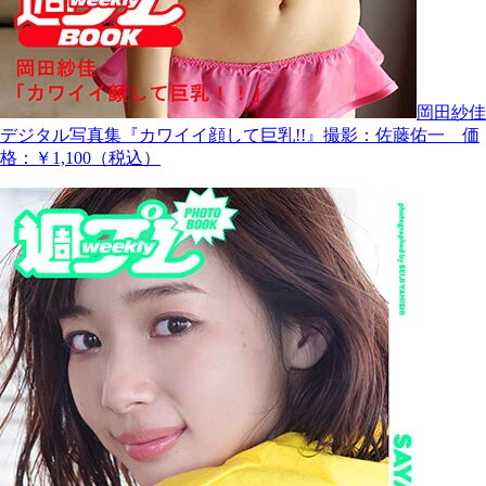
岡田紗佳
デジタル写真集『カワイイ顔して巨乳!!』撮影：佐藤佑一 価
格：￥1,100（税込）