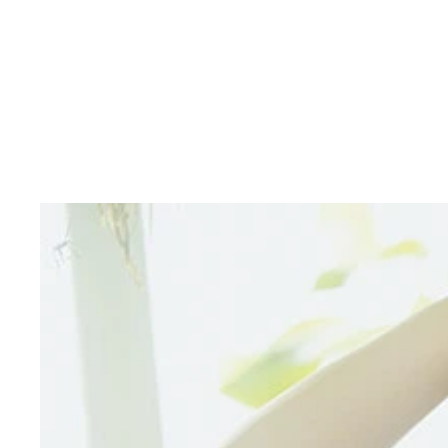
【デジタル限定】菜那セシル写真集『天使なJD』 
菜那セシルデジタル写真集『天使なJD』 撮影／唐