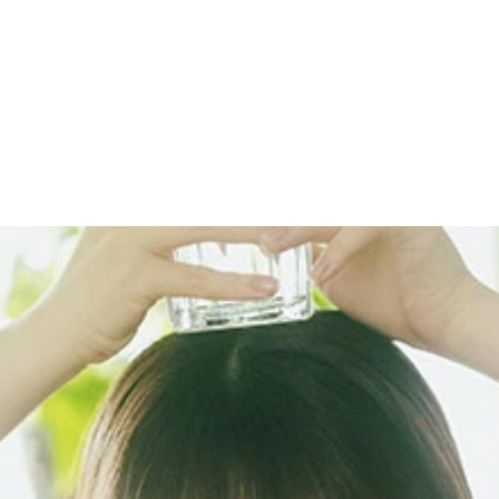
(C)唐木貴央／週刊プレイボーイ
木貴央 価格／1100円（税込）