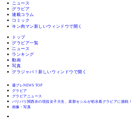
ニュース
グラビア
連載コラム
コミック
キン肉マン
新しいウィンドウで開く
トップ
グラビア一覧
ニュース
ランキング
動画
写真
グラジャパ！
新しいウィンドウで開く
週プレNEWS TOP
グラビア
グラビアニュース
バリバリ関西弁の現役女子大生、菜那セシルが初水着グラビアに挑戦！
画像・写真