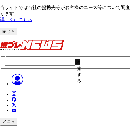
当サイトでは当社の提携先等がお客様のニーズ等について調査・
ります。
詳しくはこちら
閉じる
検
索
す
る
メニュ