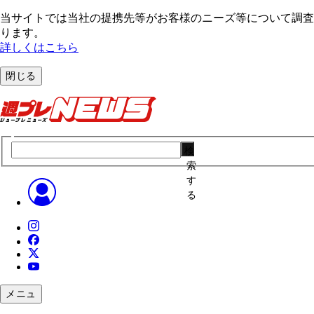
当サイトでは当社の提携先等がお客様のニーズ等について調査・
ります。
詳しくはこちら
閉じる
検
索
す
る
メニュ