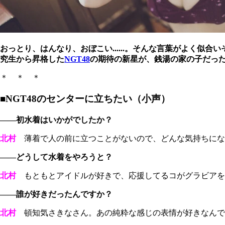
おっとり、はんなり、おぼこい......。そんな言葉がよく似合い
究生から昇格した
NGT48
の期待の新星が、銭湯の家の子だっ
＊ ＊ ＊
■NGT48のセンターに立ちたい（小声）
――初水着はいかがでしたか？
北村
薄着で人の前に立つことがないので、どんな気持ちにな
――どうして水着をやろうと？
北村
もともとアイドルが好きで、応援してるコがグラビアを
――誰が好きだったんですか？
北村
頓知気さきなさん。あの純粋な感じの表情が好きなんで