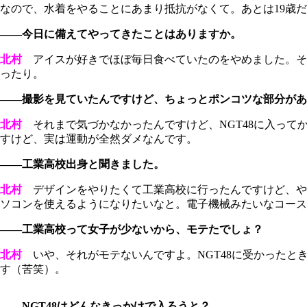
なので、水着をやることにあまり抵抗がなくて。あとは19歳
――今日に備えてやってきたことはありますか。
北村
アイスが好きでほぼ毎日食べていたのをやめました。そ
ったり。
――撮影を見ていたんですけど、ちょっとポンコツな部分があ
北村
それまで気づかなかったんですけど、NGT48に入って
すけど、実は運動が全然ダメなんです。
――工業高校出身と聞きました。
北村
デザインをやりたくて工業高校に行ったんですけど、や
ソコンを使えるようになりたいなと。電子機械みたいなコース
――工業高校って女子が少ないから、モテたでしょ？
北村
いや、それがモテないんですよ。NGT48に受かったと
す（苦笑）。
――NGT48はどんなきっかけで入ろうと？