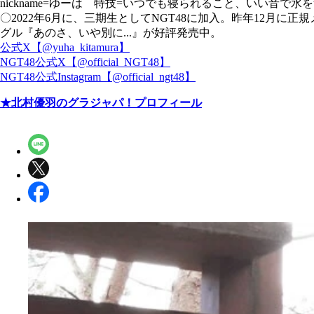
nickname=ゆーは 特技=いつでも寝られること、いい音で
〇2022年6月に、三期生としてNGT48に加入。昨年12月に
グル『あのさ、いや別に...』が好評発売中。
公式X【@yuha_kitamura】
NGT48公式X【@official_NGT48】
NGT48公式Instagram【@official_ngt48】
★北村優羽のグラジャパ！プロフィール