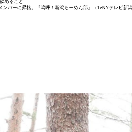
水を飲めること
正規メンバーに昇格。『嗚呼！新潟らーめん部』（TeNYテレビ新潟