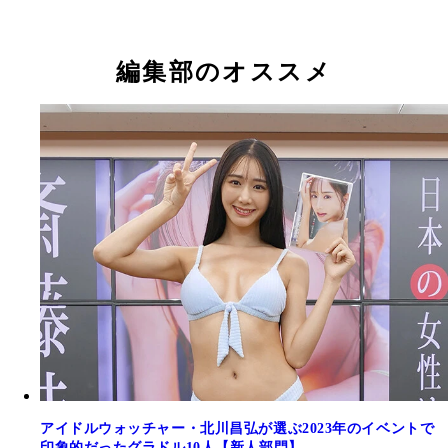
斎藤恭代
斎藤恭代
斎藤恭代
斎藤恭代
斎藤恭代
斎藤恭代
斎藤恭代
斎藤恭代
斎藤恭代
斎藤恭代
編集部のオススメ
アイドルウォッチャー・北川昌弘が選ぶ2023年のイベントで
印象的だったグラドル10人【新人部門】