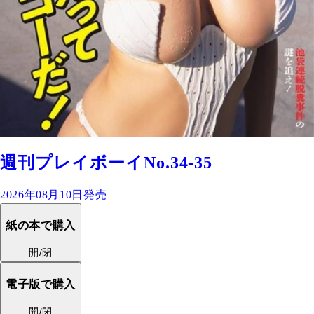
週刊プレイボーイNo.34-35
2026年08月10日発売
紙の本で購入
開/閉
電子版で購入
開/閉