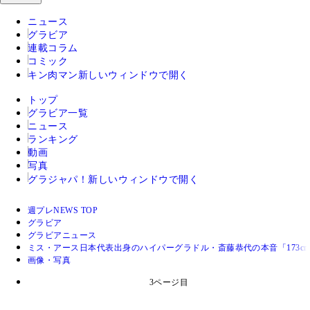
ニュース
グラビア
連載コラム
コミック
キン肉マン
新しいウィンドウで開く
トップ
グラビア一覧
ニュース
ランキング
動画
写真
グラジャパ！
新しいウィンドウで開く
週プレNEWS TOP
グラビア
グラビアニュース
ミス・アース日本代表出身のハイパーグラドル・斎藤恭代の本音「173c
画像・写真
3ページ目