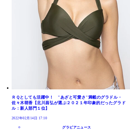
ＲＱとしても活躍中！ "あざと可愛さ"満載のグラドル・
佐々木萌香【北川昌弘が選ぶ２０２１年印象的だったグラド
ル：新人部門１位】
2022年02月14日 17:10
グラビアニュース