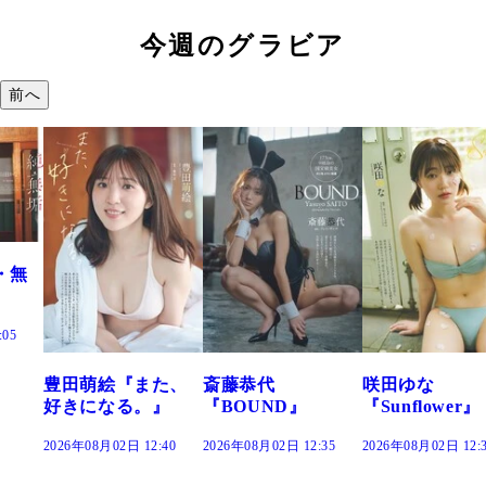
今週のグラビア
前へ
た、
斎藤恭代
咲田ゆな
藤水咲桜『花
』
『BOUND』
『Sunflower』
だまり』
:40
2026年08月02日 12:35
2026年08月02日 12:30
2026年08月02日 12: