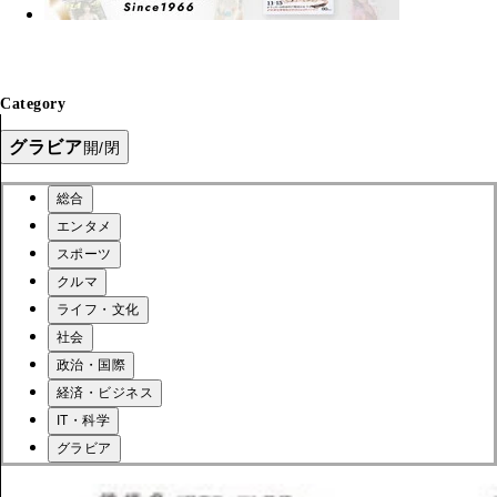
Category
グラビア
開/閉
総合
エンタメ
スポーツ
クルマ
ライフ・文化
社会
政治・国際
経済・ビジネス
IT・科学
グラビア