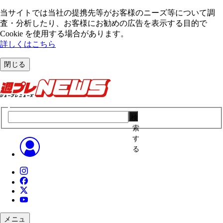
当サイトでは当社の提携先等がお客様のニーズ等について調
査・分析したり、お客様にお勧めの広告を表⽰する⽬的で
Cookie を使⽤する場合があります。
詳しくはこちら
閉じる
検
索
す
る
メニュ