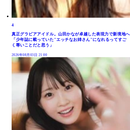
4
真正グラビアアイドル。山田かなが卓越した表現力で新境地へ
「少年誌に載っていた"エッチなお姉さん"になれるってすご
く尊いことだと思う」
2026年08月03日 21:00