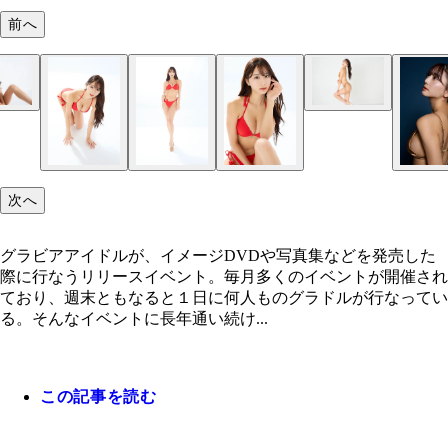
前へ
斎藤恭代
斎藤恭代
斎藤恭代
次へ
グラビアアイドルが、イメージDVDや写真集などを発売した
際に行なうリリースイベント。毎月多くのイベントが開催され
ており、週末ともなると１日に何人ものグラドルが行なってい
る。そんなイベントに長年通い続け...
この記事を読む