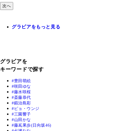
次へ
グラビアをもっと見る
グラビアを
キーワードで探す
豊田萌絵
咲田ゆな
藤水咲桜
斎藤恭代
鍛治島彩
ピョ・ウンジ
三園響子
山田かな
藤嶌果歩(日向坂46)
七瀬なな