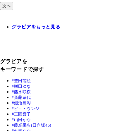
次へ
グラビアをもっと見る
グラビアを
キーワードで探す
豊田萌絵
咲田ゆな
藤水咲桜
斎藤恭代
鍛治島彩
ピョ・ウンジ
三園響子
山田かな
藤嶌果歩(日向坂46)
七瀬なな