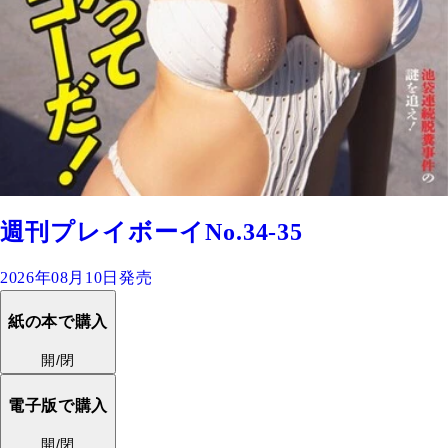
週刊プレイボーイNo.34-35
2026年08月10日発売
紙の本で購入
開/閉
電子版で購入
開/閉