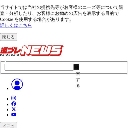
当サイトでは当社の提携先等がお客様のニーズ等について調
査・分析したり、お客様にお勧めの広告を表⽰する⽬的で
Cookie を使⽤する場合があります。
詳しくはこちら
閉じる
検
索
す
る
メニュ