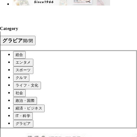
Category
グラビア
開/閉
総合
エンタメ
スポーツ
クルマ
ライフ・文化
社会
政治・国際
経済・ビジネス
IT・科学
グラビア