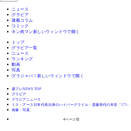
ニュース
グラビア
連載コラム
コミック
キン肉マン
新しいウィンドウで開く
トップ
グラビア一覧
ニュース
ランキング
動画
写真
グラジャパ！
新しいウィンドウで開く
週プレNEWS TOP
グラビア
グラビアニュース
ミス・アース日本代表出身のハイパーグラドル・斎藤恭代の本音「173c
画像・写真
4ページ目