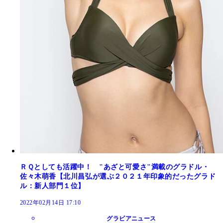
ＲＱとしても活躍中！ "あざと可愛さ"満載のグラドル・
佐々木萌香【北川昌弘が選ぶ２０２１年印象的だったグラド
ル：新人部門１位】
2022年02月14日 17:10
グラビアニュース