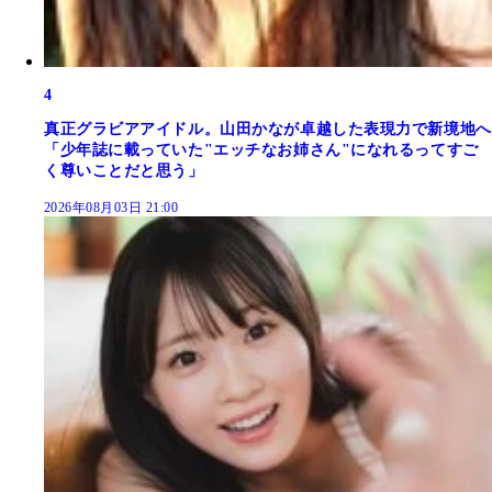
4
真正グラビアアイドル。山田かなが卓越した表現力で新境地へ
「少年誌に載っていた"エッチなお姉さん"になれるってすご
く尊いことだと思う」
2026年08月03日 21:00