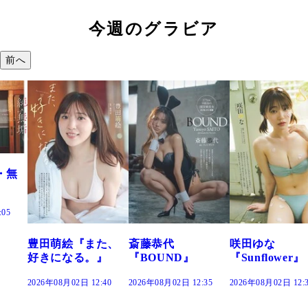
今週のグラビア
前へ
『また、
斎藤恭代
咲田ゆな
藤水咲桜
る。』
『BOUND』
『Sunflower』
だまり』
2日 12:40
2026年08月02日 12:35
2026年08月02日 12:30
2026年08月02