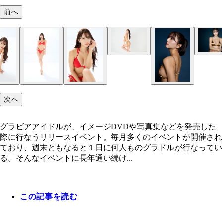
前へ
斎藤恭代
斎藤恭代
斎藤恭代
次へ
グラビアアイドルが、イメージDVDや写真集などを発売した
際に行なうリリースイベント。毎月多くのイベントが開催され
ており、週末ともなると１日に何人ものグラドルが行なってい
る。そんなイベントに長年通い続け...
この記事を読む