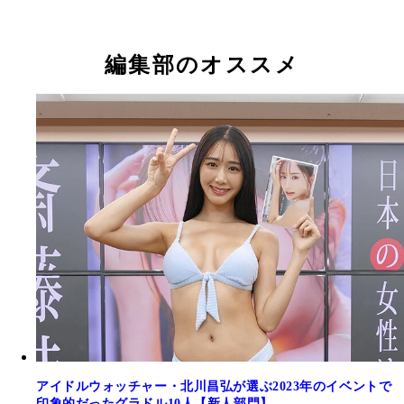
斎藤恭代
斎藤恭代
斎藤恭代
斎藤恭代
斎藤恭代
斎藤恭代
斎藤恭代
斎藤恭代
斎藤恭代
斎藤恭代
編集部のオススメ
アイドルウォッチャー・北川昌弘が選ぶ2023年のイベントで
印象的だったグラドル10人【新人部門】