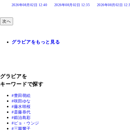
:40
2026年08月02日 12:35
2026年08月02日 12:30
2026年08月02日 12:
次へ
グラビアをもっと見る
グラビアを
キーワードで探す
豊田萌絵
咲田ゆな
藤水咲桜
斎藤恭代
鍛治島彩
ピョ・ウンジ
三園響子