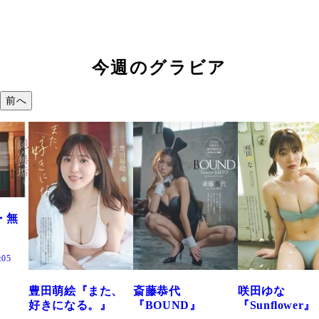
今週のグラビア
前へ
た、
斎藤恭代
咲田ゆな
藤水咲桜『花
』
『BOUND』
『Sunflower』
だまり』