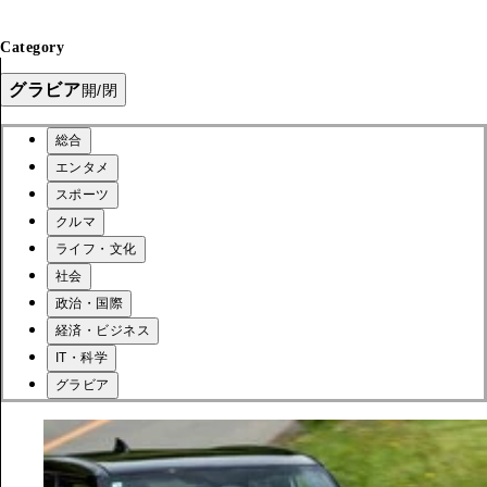
Category
グラビア
開/閉
総合
エンタメ
スポーツ
クルマ
ライフ・文化
社会
政治・国際
経済・ビジネス
IT・科学
グラビア