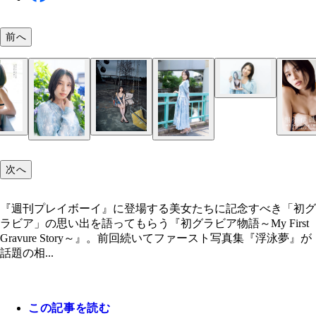
前へ
相楽伊織
相楽伊織
次へ
『週刊プレイボーイ』に登場する美女たちに記念すべき「初グ
ラビア」の思い出を語ってもらう『初グラビア物語～My First
Gravure Story～』。前回続いてファースト写真集『浮泳夢』が
話題の相...
この記事を読む