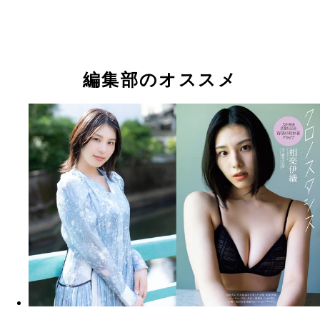
ファースト写真集『浮泳夢』（撮影／佐藤裕之）
『週刊プレイボーイ』2023年24号（撮影／細居幸
ファースト写真集『浮泳夢』（撮影／佐藤裕之）
ファースト写真集『浮泳夢』 撮影／佐藤裕之 価格／2
より
円（税込） 芸能活動開始10周年の節目に発売され
相楽伊織
相楽伊織
のファースト写真集。「解放」をテーマに台湾で撮
ろし。エキゾチックな町並み、美しいビーチなどを
に美しく、可憐に、時にセクシーに。これまでとは
編集部のオススメ
『クロノスタシス』 撮影／細居幸次郎 価格／1100
た、新しい相楽伊織がたっぷり詰まった一冊になっ
込） 乃木坂46卒業から５年。週プレで撮り下ろし
ます。
着グラビアを収めた一冊。豊かな自然と優しい光に
れて笑顔を浮かべ、しなやかにポーズをキメる。や
張した面持ちから新しい一歩を踏み出した彼女のド
キワクワクな気持ちが伝わってきます。初ランジェ
カットも見どころです。