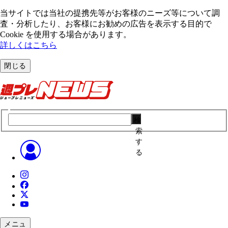
当サイトでは当社の提携先等がお客様のニーズ等について調
査・分析したり、お客様にお勧めの広告を表⽰する⽬的で
Cookie を使⽤する場合があります。
詳しくはこちら
閉じる
検
索
す
る
メニュ