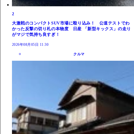
2
大激戦のコンパクトSUV市場に殴り込み！ 公道テストでわ
かった反撃の切り札の本物度 日産 「新型キックス」の走り
がマジで気持ち良すぎ！
2026年08月05日 11:30
クルマ