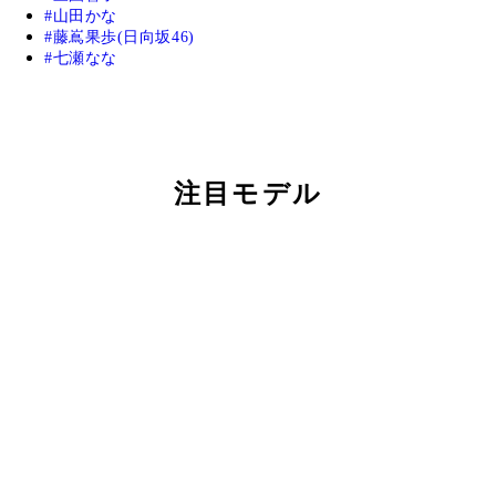
山田かな
藤嶌果歩(日向坂46)
七瀬なな
注目モデル