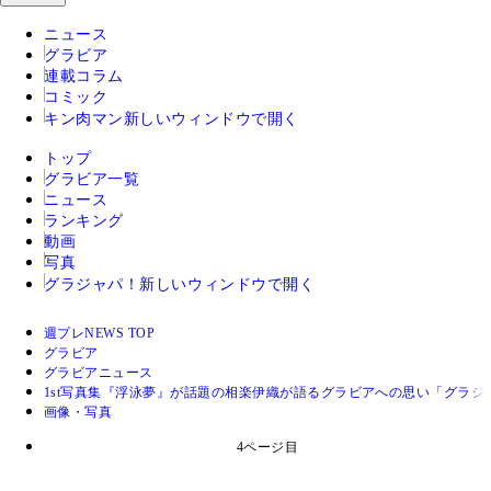
ニュース
グラビア
連載コラム
コミック
キン肉マン
新しいウィンドウで開く
トップ
グラビア一覧
ニュース
ランキング
動画
写真
グラジャパ！
新しいウィンドウで開く
週プレNEWS TOP
グラビア
グラビアニュース
1st写真集『浮泳夢』が話題の相楽伊織が語るグラビアへの思い「グラ
画像・写真
4ページ目