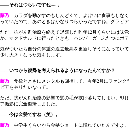
――それはつらいですね......。
藤乃
カラダを動かすのもしんどくて、よけいに食事もしなく
っていたので、あのときはかなりつらかったですね。グラビアの現
ただ、抗がん剤治療を終えて退院した昨年12月くらいには味
か、マクドナルドに行ったときも、ハンバーガーふたつにポテ
気がついたら自分の体重の過去最高を更新しそうになっていて、
少し大きくなった気もします。
――いつから復帰を考えられるようになったんですか？
藤乃
食欲とともにメンタルも回復して、今年2月にファンク
ビアをやりたいなって。
ただ、抗がん剤治療の影響で髪の毛が抜け落ちてしまい、8月
ア撮影に完全復帰しました。
――今は金髪ですね（笑）。
藤乃
中学生くらいから金髪ショートに憧れていたんですよ。