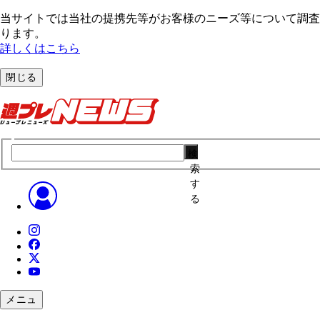
当サイトでは当社の提携先等がお客様のニーズ等について調査・
ります。
詳しくはこちら
閉じる
検
索
す
る
メニュ