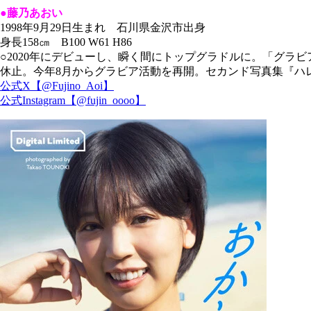
●藤乃あおい
1998年9月29日生まれ 石川県金沢市出身
身長158㎝ B100 W61 H86
○2020年にデビューし、瞬く間にトップグラドルに。「グラビ
休止。今年8月からグラビア活動を再開。セカンド写真集『ハレ
公式X【@Fujino_Aoi】
公式Instagram【@fujin_oooo】