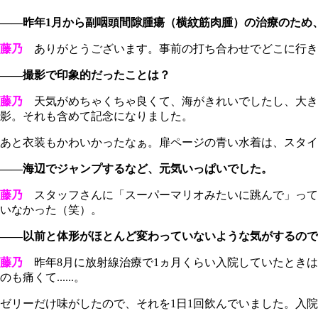
――昨年1月から副咽頭間隙腫瘍（横紋筋肉腫）の治療のため
藤乃
ありがとうございます。事前の打ち合わせでどこに行き
――撮影で印象的だったことは？
藤乃
天気がめちゃくちゃ良くて、海がきれいでしたし、大き
影。それも含めて記念になりました。
あと衣装もかわいかったなぁ。扉ページの青い水着は、スタイ
――海辺でジャンプするなど、元気いっぱいでした。
藤乃
スタッフさんに「スーパーマリオみたいに跳んで」って
いなかった（笑）。
――以前と体形がほとんど変わっていないような気がするので
藤乃
昨年8月に放射線治療で1ヵ月くらい入院していたときは
のも痛くて......。
ゼリーだけ味がしたので、それを1日1回飲んでいました。入院