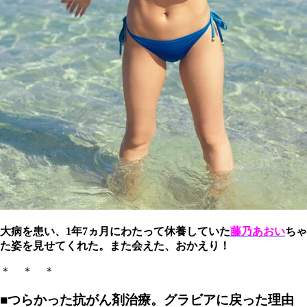
大病を患い、1年7ヵ月にわたって休養していた
藤乃あおい
ちゃ
た姿を見せてくれた。また会えた、おかえり！
＊ ＊ ＊
■つらかった抗がん剤治療。グラビアに戻った理由