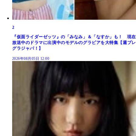
2
『仮面ライダーゼッツ』の「みなみ」＆「なすか」も！ 現在
放送中のドラマに出演中のモデルのグラビアを大特集【週プレ
グラジャパ！】
2026年08月05日 12:00