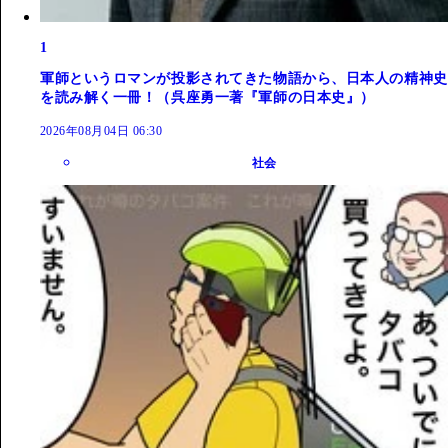
1
軍師というロマンが投影されてきた物語から、日本人の精神史
を読み解く一冊！（呉座勇一著『軍師の日本史』）
2026年08月04日 06:30
社会