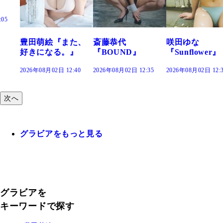
た、
斎藤恭代
咲田ゆな
藤水咲桜『花
』
『BOUND』
『Sunflower』
だまり』
:40
2026年08月02日 12:35
2026年08月02日 12:30
2026年08月02日 12:
次へ
グラビアをもっと見る
グラビアを
キーワードで探す