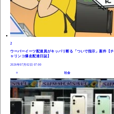
2
ウーバーイーツ配達員がキッパリ断る「ついで指示」案件【チ
ャリンコ爆走配達日誌】
2026年07月02日 07:00
社会