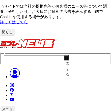
当サイトでは当社の提携先等がお客様のニーズ等について調
査・分析したり、お客様にお勧めの広告を表⽰する⽬的で
Cookie を使⽤する場合があります。
詳しくはこちら
閉じる
検
索
す
る
メニュ