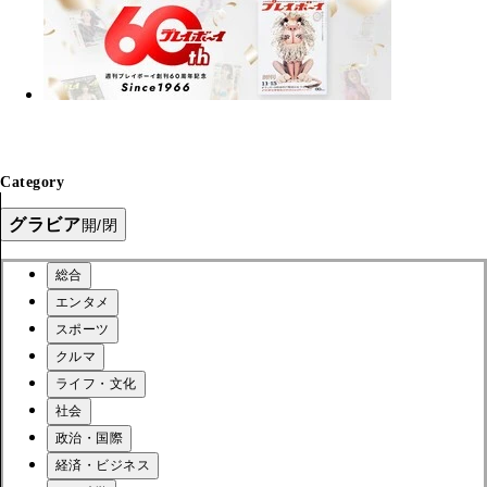
Category
グラビア
開/閉
総合
エンタメ
スポーツ
クルマ
ライフ・文化
社会
政治・国際
経済・ビジネス