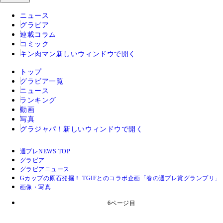
ニュース
グラビア
連載コラム
コミック
キン肉マン
新しいウィンドウで開く
トップ
グラビア一覧
ニュース
ランキング
動画
写真
グラジャパ！
新しいウィンドウで開く
週プレNEWS TOP
グラビア
グラビアニュース
Gカップの原石発掘！ TGIFとのコラボ企画「春の週プレ賞グランプリ
画像・写真
6ページ目