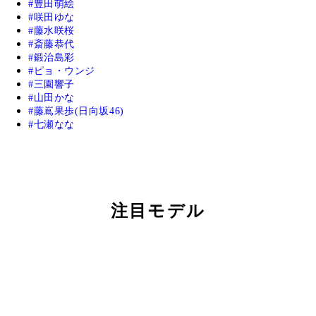
豊田萌絵
咲田ゆな
藤水咲桜
斎藤恭代
鍛治島彩
ピョ・ウンジ
三園響子
山田かな
藤嶌果歩(日向坂46)
七瀬なな
注目モデル