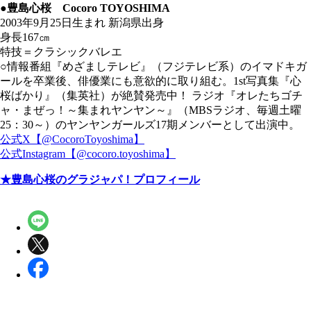
●豊島心桜 Cocoro TOYOSHIMA
2003年9月25日生まれ 新潟県出身
身長167㎝
特技＝クラシックバレエ
○情報番組『めざましテレビ』（フジテレビ系）のイマドキガ
ールを卒業後、俳優業にも意欲的に取り組む。1st写真集『心
桜ばかり』（集英社）が絶賛発売中！ ラジオ『オレたちゴチ
ャ・まぜっ！～集まれヤンヤン～』（MBSラジオ、毎週土曜
25：30～）のヤンヤンガールズ17期メンバーとして出演中。
公式X【@CocoroToyoshima】
公式Instagram【@cocoro.toyoshima】
★豊島心桜のグラジャパ！プロフィール