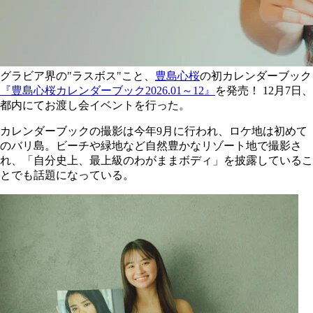
グラビア界の"ラスボス"こと、
豊島心桜
の初カレンダーブック
『豊島心桜カレンダーブック2026.01～12』
を発売！ 12月7日、
都内にてお渡し会イベントを行った。
カレンダーブックの撮影は今年9月に行われ、ロケ地は初めて
のバリ島。ビーチや緑地など自然豊かなリゾート地で撮影さ
れ、「自分史上、最上級のわがままボディ」を披露しているこ
とでも話題になっている。