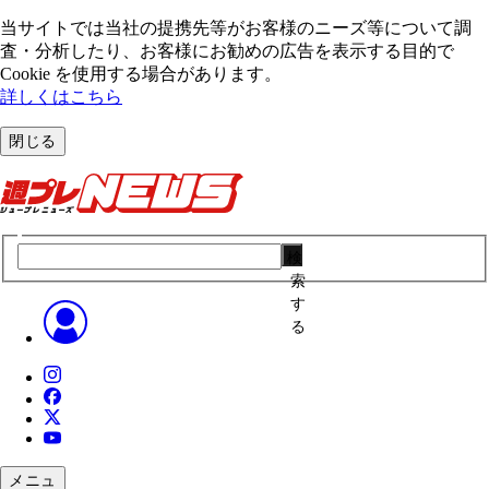
当サイトでは当社の提携先等がお客様のニーズ等について調
査・分析したり、お客様にお勧めの広告を表⽰する⽬的で
Cookie を使⽤する場合があります。
詳しくはこちら
閉じる
検
索
す
る
メニュ