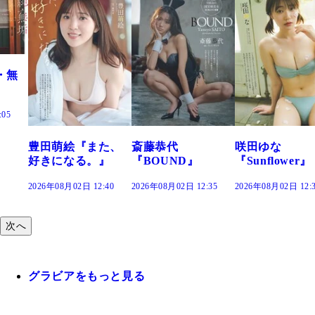
た、
斎藤恭代
咲田ゆな
藤水咲桜『花
』
『BOUND』
『Sunflower』
だまり』
:40
2026年08月02日 12:35
2026年08月02日 12:30
2026年08月02日 12:
次へ
グラビアをもっと見る