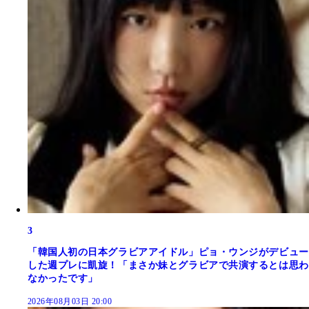
3
「韓国人初の日本グラビアアイドル」ピョ・ウンジがデビュー
した週プレに凱旋！「まさか妹とグラビアで共演するとは思わ
なかったです」
2026年08月03日 20:00