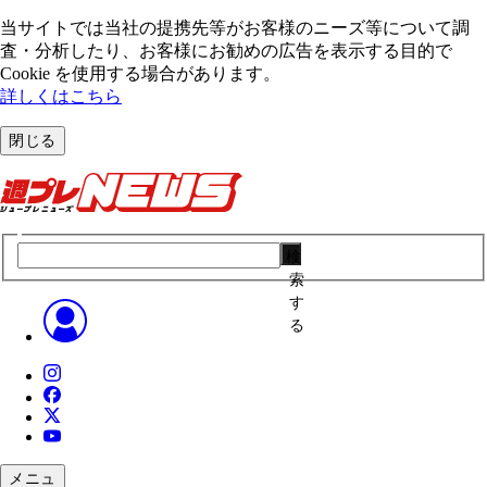
当サイトでは当社の提携先等がお客様のニーズ等について調
査・分析したり、お客様にお勧めの広告を表⽰する⽬的で
Cookie を使⽤する場合があります。
詳しくはこちら
閉じる
検
索
す
る
メニュ