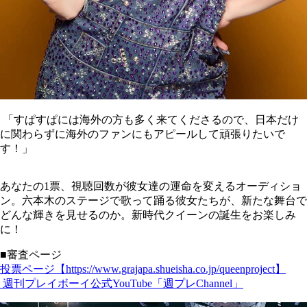
「すぱすぱには海外の方も多く来てくださるので、日本だけ
に関わらずに海外のファンにもアピールして頑張りたいで
す！」
あなたの1票、視聴回数が彼女達の運命を変えるオーディショ
ン。六本木のステージで歌って踊る彼女たちが、新たな舞台で
どんな輝きを見せるのか。新時代クイーンの誕生をお楽しみ
に！
■審査ページ
投票ページ【https://www.grajapa.shueisha.co.jp/queenproject】
週刊プレイボーイ公式YouTube「週プレChannel」