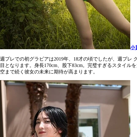
小
週プレでの初グラビアは2019年、18才の頃でしたが、週プレ
目となります。身長170cm、股下83cm。完璧すぎるスタ
空まで続く彼女の未来に期待が高まります。