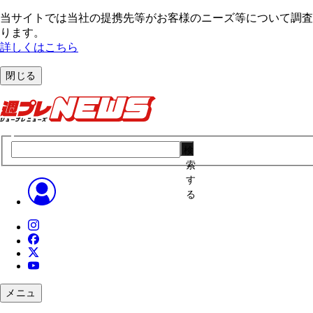
当サイトでは当社の提携先等がお客様のニーズ等について調査・
ります。
詳しくはこちら
閉じる
検
索
す
る
メニュ