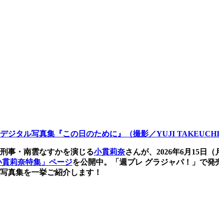
デジタル写真集『この日のために』（撮影／YUJI TAKEUCHI
刑事・南雲なすかを演じる
小貫莉奈
さんが、2026年6月15日
小貫莉奈特集」ページ
を公開中。「週プレ グラジャパ！」で発
写真集を一挙ご紹介します！