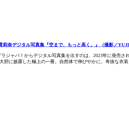
貫莉奈デジタル写真集『空まで、もっと高く。』（撮影／YUJI TA
 グラジャパ！からデジタル写真集を出すのは、2023年に発売
イルを大胆に披露した極上の一冊。自然体で伸びやかに。奇抜な