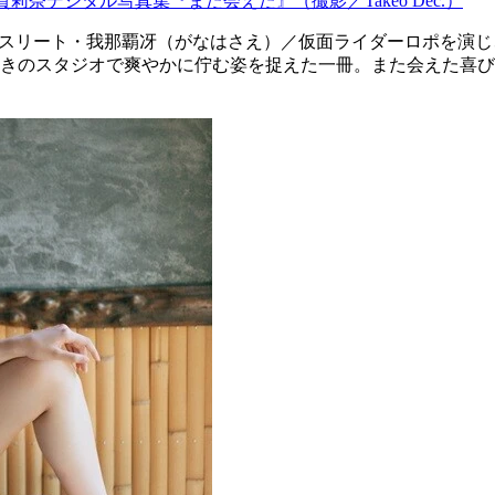
貫莉奈デジタル写真集『また会えた』（撮影／Takeo Dec.）
速"アスリート・我那覇冴（がなはさえ）／仮面ライダーロポを演
きのスタジオで爽やかに佇む姿を捉えた一冊。また会えた喜び