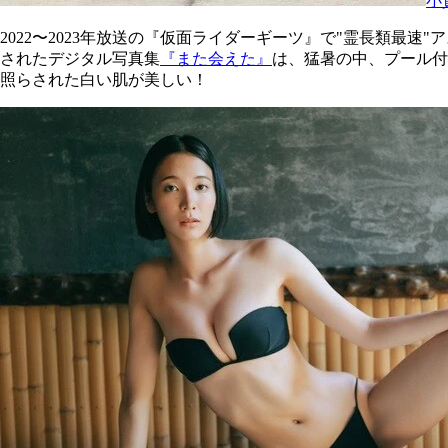
小
2022〜2023年放送の『仮面ライダーギーツ』で"霊長類最
されたデジタル写真集
『また会えた』
は、猛暑の中、プール付
照らされた白い肌が美しい！