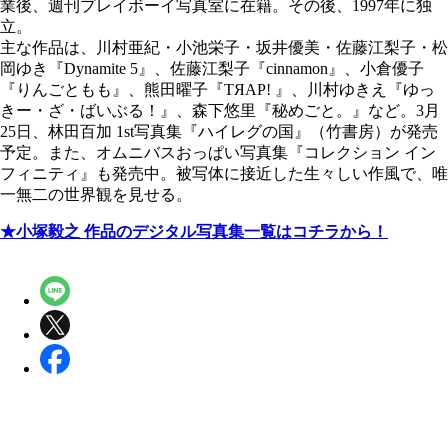
業後、週刊プレイボーイ写真室に在籍。その後、1997年に独
立。
主な作品は、川村亜紀・小池栄子・坂井優美・佐藤江梨子・松
岡ゆき『Dynamite 5』、佐藤江梨子『cinnamon』、小倉優子
『りんごともも』、熊田曜子『TЯAP! 』、川村ゆきえ『ゆっ
きー・ざ・ばいぶる！』、森下悠里『秘めごと。』など。3月
25日、林田百加 1st写真集『ハイレグの国』（竹書房）が発売
予定。また、オムニバスおっぱい写真集『コレクション イン
フィニティ』も発売中。被写体に接近した生々しい作風で、唯
一無二の世界観を見せる。
★小塚毅之 作品のデジタル写真集一覧はコチラから！