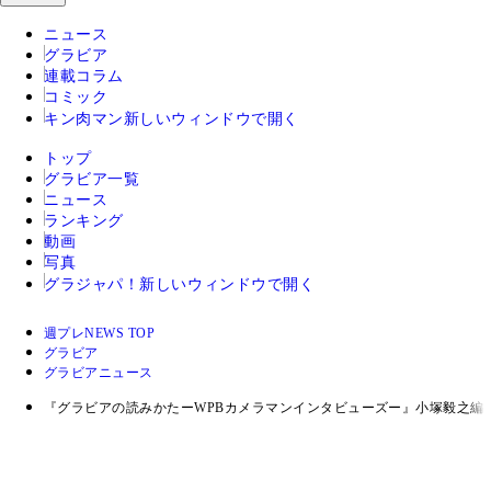
ニュース
グラビア
連載コラム
コミック
キン肉マン
新しいウィンドウで開く
トップ
グラビア一覧
ニュース
ランキング
動画
写真
グラジャパ！
新しいウィンドウで開く
週プレNEWS TOP
グラビア
グラビアニュース
『グラビアの読みかたーWPBカメラマンインタビューズー』小塚毅之編