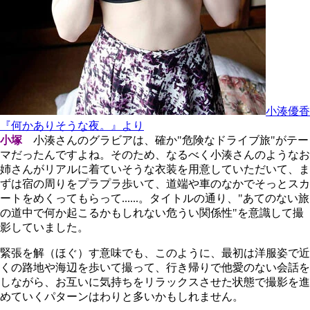
小湊優香
『何かありそうな夜。』より
小塚
小湊さんのグラビアは、確か"危険なドライブ旅"がテー
マだったんですよね。そのため、なるべく小湊さんのようなお
姉さんがリアルに着ていそうな衣装を用意していただいて、ま
ずは宿の周りをプラプラ歩いて、道端や車のなかでそっとスカ
ートをめくってもらって......。タイトルの通り、"あてのない旅
の道中で何か起こるかもしれない危うい関係性"を意識して撮
影していました。
緊張を解（ほぐ）す意味でも、このように、最初は洋服姿で近
くの路地や海辺を歩いて撮って、行き帰りで他愛のない会話を
しながら、お互いに気持ちをリラックスさせた状態で撮影を進
めていくパターンはわりと多いかもしれません。