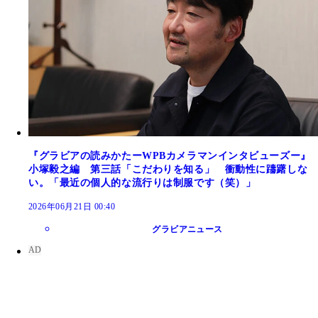
『グラビアの読みかたーWPBカメラマンインタビューズー』
小塚毅之編 第三話「こだわりを知る」 衝動性に躊躇しな
い。「最近の個人的な流行りは制服です（笑）」
2026年06月21日 00:40
グラビアニュース