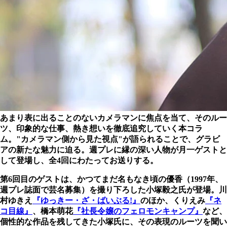
あまり表に出ることのないカメラマンに焦点を当て、そのルー
ツ、印象的な仕事、熱き想いを徹底追究していく本コラ
ム。"カメラマン側から見た視点"が語られることで、グラビ
アの新たな魅力に迫る。週プレに縁の深い人物が月一ゲストと
して登場し、全4回にわたってお送りする。
第6回目のゲストは、かつてまだ名もなき頃の優香（1997年、
週プレ誌面で芸名募集）を撮り下ろした小塚毅之氏が登場。川
村ゆきえ
『ゆっきー・ざ・ばいぶる!』
のほか、くりえみ
『ネ
コ目線』
、橋本萌花
『社長令嬢のフェロモンキャンプ』
など、
個性的な作品を残してきた小塚氏に、その表現のルーツを聞い