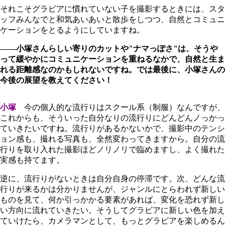
それこそグラビアに慣れていない子を撮影するときには、スタ
ッフみんなでと和気あいあいと散歩をしつつ、自然とコミュニ
ケーションをとるようにしていますね。
――小塚さんらしい寄りのカットや"ナマっぽさ"は、そうや
って緩やかにコミュニケーションを重ねるなかで、自然と生ま
れる距離感なのかもしれないですね。では最後に、小塚さんの
今後の展望を教えてください！
小塚
今の個人的な流行りはスクール系（制服）なんですが、
これからも、そういった自分なりの流行りにどんどんノっかっ
ていきたいですね。流行りがあるかないかで、撮影中のテンシ
ョン感も、撮れる写真も、全然変わってきますから。自分の流
行りを取り入れた撮影ほどノリノリで臨めますし、よく撮れた
実感も持てます。
逆に、流行りがないときは自分自身の停滞です。次、どんな流
行りが来るかは分かりませんが、ジャンルにとらわれず新しい
ものを見て、何か引っかかる要素があれば、変化を恐れず新し
い方向に流れていきたい。そうしてグラビアに新しい色を加え
ていけたら、カメラマンとして、もっとグラビアを楽しめるん