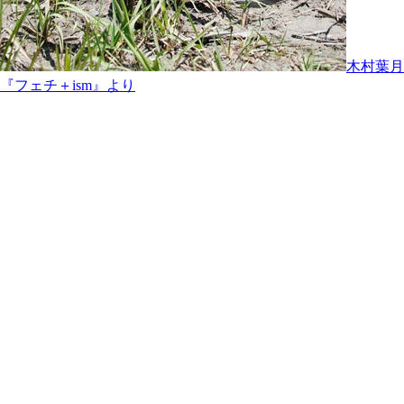
木村葉月
『フェチ＋ism』より