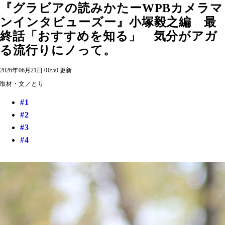
『グラビアの読みかたーWPBカメラマ
ンインタビューズー』小塚毅之編 最
終話「おすすめを知る」 気分がアガ
る流行りにノって。
2026年06月21日 00:50 更新
取材・文／とり
#1
#2
#3
#4