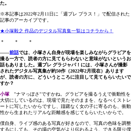
た。
※本記事は2022年2月11日に「週プレ プラス！」で配信された
記事のアーカイブです。
★小塚毅之 作品のデジタル写真集一覧はコチラから！
＊ ＊ ＊
――
前話
では、小塚さん自身が現場を楽しみながらグラビアを
撮る一方で、読者の方に見てもらわないと意味がないというお
話もありました。週プレ グラジャパ！には、小塚さんが撮影
されたデジタル写真集が約50作（2022年2月現在）あります
が、読者の方に、どういうところに注目して見てもらいたいで
すか？
小塚
"ナマっぽさ"ですかね。グラビアを撮るうえで衝動性を
大切にしているのは、現場で見たそのままを、なるべくストレ
ートに写したいからですし、躊躇なく女の子に寄るのも、衝動
性から生まれたリアルな距離感を感じてもらいたいからで。
僕自身、ライブ感のある写真が好きなので、写真の色味を調整
するにしても、その場の空気がより伝わるよう、できる限り僕