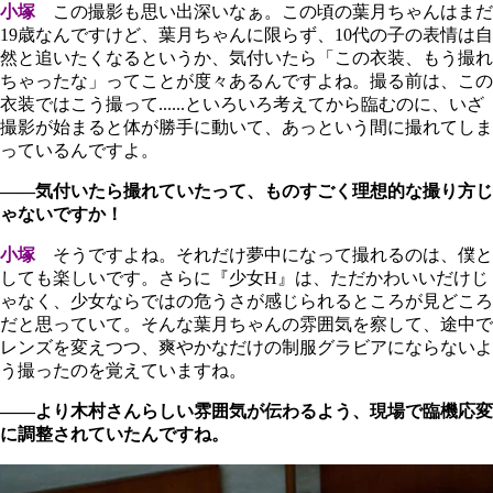
小塚
この撮影も思い出深いなぁ。この頃の葉月ちゃんはまだ
19歳なんですけど、葉月ちゃんに限らず、10代の子の表情は自
然と追いたくなるというか、気付いたら「この衣装、もう撮れ
ちゃったな」ってことが度々あるんですよね。撮る前は、この
衣装ではこう撮って......といろいろ考えてから臨むのに、いざ
撮影が始まると体が勝手に動いて、あっという間に撮れてしま
っているんですよ。
――気付いたら撮れていたって、ものすごく理想的な撮り方じ
ゃないですか！
小塚
そうですよね。それだけ夢中になって撮れるのは、僕と
しても楽しいです。さらに『少女H』は、ただかわいいだけじ
ゃなく、少女ならではの危うさが感じられるところが見どころ
だと思っていて。そんな葉月ちゃんの雰囲気を察して、途中で
レンズを変えつつ、爽やかなだけの制服グラビアにならないよ
う撮ったのを覚えていますね。
――より木村さんらしい雰囲気が伝わるよう、現場で臨機応変
に調整されていたんですね。