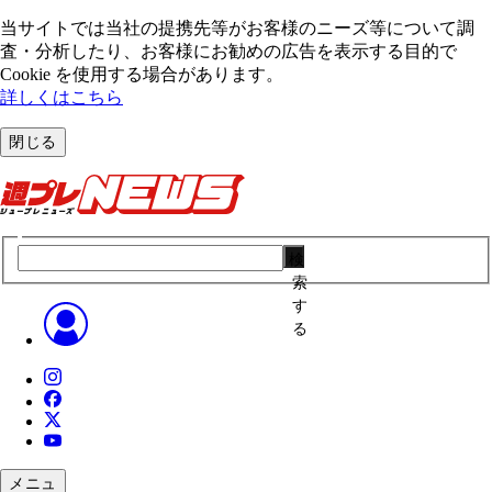
当サイトでは当社の提携先等がお客様のニーズ等について調
査・分析したり、お客様にお勧めの広告を表⽰する⽬的で
Cookie を使⽤する場合があります。
詳しくはこちら
閉じる
検
索
す
る
メニュ