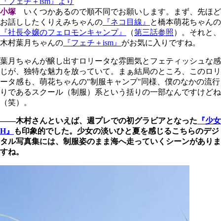
『フェチ＋ism』より
小塚
いくつかあるので順不同でお願いします。まず、先ほど
お話ししたくりえみちゃんの
『ネコ目線』
と橋本萌花ちゃんの
『社長令嬢のフェロモンキャンプ』
（
第三話参照
）。それと、
木村葉月ちゃんの
『フェチ＋ism』
がお気に入りですね。
葉月ちゃんが醸し出すロリータな雰囲気とフェティッシュな感
じが、独特な魅力を放っていて。まぁ結局のところ、このロリ
ータ感も、萌花ちゃんの"制服キャンプ"同様、僕のなかの流行
りであるスクール（制服）系という括りの一部なんですけどね
（笑）。
――木村さんといえば、週プレでの初グラビアとなった
『少女
H』
も印象的でした。少女の淡いひと夏を感じるこちらのデジ
タル写真集には、制服姿のまま海へ走っていくシーンがありま
すね。