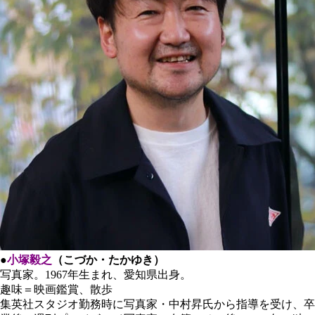
●
小塚毅之
（こづか・たかゆき）
写真家。1967年生まれ、愛知県出身。
趣味＝映画鑑賞、散歩
集英社スタジオ勤務時に写真家・中村昇氏から指導を受け、卒