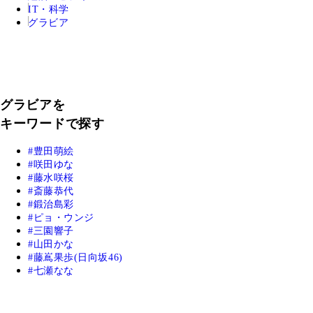
IT・科学
グラビア
グラビアを
キーワードで探す
豊田萌絵
咲田ゆな
藤水咲桜
斎藤恭代
鍛治島彩
ピョ・ウンジ
三園響子
山田かな
藤嶌果歩(日向坂46)
七瀬なな