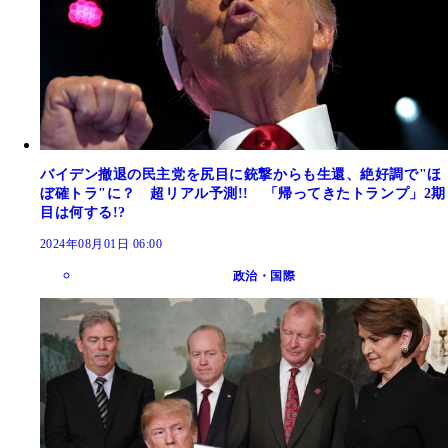
バイデン撤退の民主党を尻目に銃撃からも生還、絶好調で"ほ
ぼ確トラ"に？ 超リアル予測!! 「帰ってきたトランプ」2期
目は何する!?
2024年08月01日 06:00
政治・国際