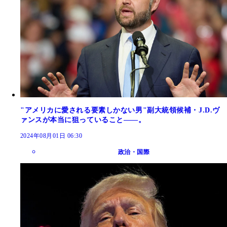
"アメリカに愛される要素しかない男"副大統領候補・J.D.ヴ
ァンスが本当に狙っていること――。
2024年08月01日 06:30
政治・国際