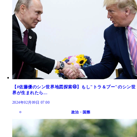
【#佐藤優のシン世界地図探索㊹】もし"トラ＆プー"のシン世
界が生まれたら...
2024年02月09日 07:00
政治・国際