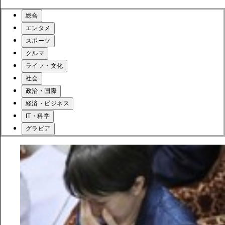
総合
エンタメ
スポーツ
クルマ
ライフ・文化
社会
政治・国際
経済・ビジネス
IT・科学
グラビア