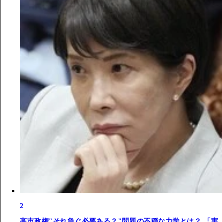
2
高市政権"それ急ぐ必要ある？"問題の不穏な力学とは？ 「実