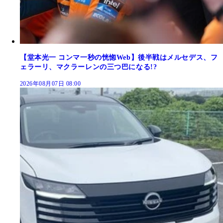
【堂本光一 コンマ一秒の恍惚Web】後半戦はメルセデス、フ
ェラーリ、マクラーレンの三つ巴になる!?
2026年08月07日 08:00