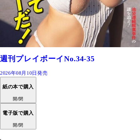
週刊プレイボーイNo.34-35
2026年08月10日発売
紙の本で購入
開/閉
電子版で購入
開/閉