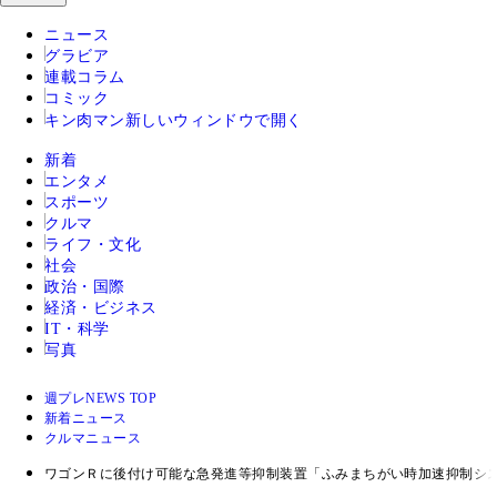
ニュース
グラビア
連載コラム
コミック
キン肉マン
新しいウィンドウで開く
新着
エンタメ
スポーツ
クルマ
ライフ・文化
社会
政治・国際
経済・ビジネス
IT・科学
写真
週プレNEWS TOP
新着ニュース
クルマニュース
ワゴンＲに後付け可能な急発進等抑制装置「ふみまちがい時加速抑制シ