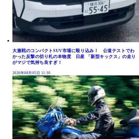
大激戦のコンパクトSUV市場に殴り込み！ 公道テストでわ
かった反撃の切り札の本物度 日産 「新型キックス」の走り
がマジで気持ち良すぎ！
2026年08月05日 11:30