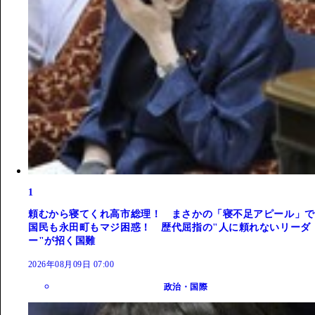
1
頼むから寝てくれ高市総理！ まさかの「寝不足アピール」で
国民も永田町もマジ困惑！ 歴代屈指の"人に頼れないリーダ
ー"が招く国難
2026年08月09日 07:00
政治・国際