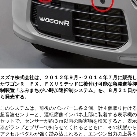
スズキ株式会社は、２０１２年９月～２０１４年７月に販売し
たワゴンＲ ＦＸ、ＦＸリミテッドに後付け可能な急発進等抑
制装置「ふみまちがい時加速抑制システム」を、８月２１日か
ら発売する。
このシステムは、前後のバンパーに各２個、計４個取り付ける
超音波センサーと、運転席側インパネ上部に装着する表示機の
セットで、センサーが約３ｍ以内の障害物を検知すると、表示
器がランプとブザーで知らせてくれるとともに、その状態から
アクセルペダルが強く踏み込まれると、エンジン出力の上昇を