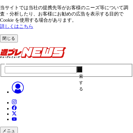
当サイトでは当社の提携先等がお客様のニーズ等について調
査・分析したり、お客様にお勧めの広告を表⽰する⽬的で
Cookie を使⽤する場合があります。
詳しくはこちら
閉じる
検
索
す
る
メニュ