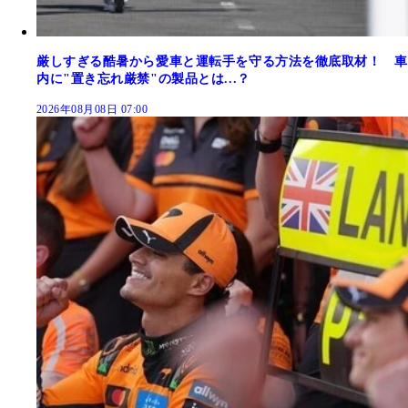
厳しすぎる酷暑から愛車と運転手を守る方法を徹底取材！ 車
内に"置き忘れ厳禁"の製品とは...？
2026年08月08日 07:00