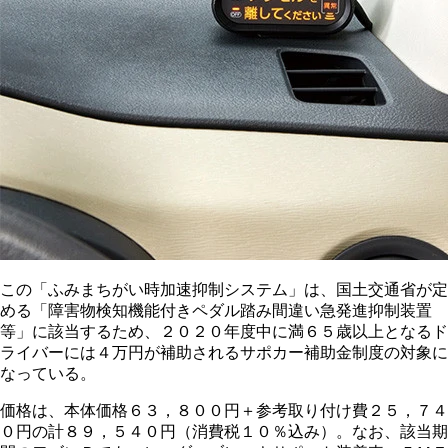
この「ふみまちがい時加速抑制システム」は、国土交通省が定
める「障害物検知機能付きペダル踏み間違い急発進抑制装置
等」に該当するため、２０２０年度中に満６５歳以上となるド
ライバーには４万円が補助されるサポカー補助金制度の対象に
なっている。
価格は、本体価格６３，８００円＋参考取り付け費２５，７４
０円の計８９，５４０円（消費税１０％込み）。なお、該当期