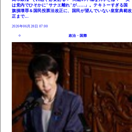
は党内でひそかに"サナエ離れ"が......」。テキトーすぎる国
旗損壊罪＆国民投票法改正に、国民が望んでいない皇室典範改
正まで...
2026年06月28日 07:00
政治・国際