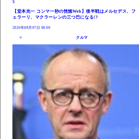
5
【堂本光一 コンマ一秒の恍惚Web】後半戦はメルセデス、フ
ェラーリ、マクラーレンの三つ巴になる!?
2026年08月07日 08:00
クルマ