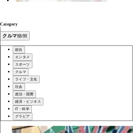
Category
クルマ
開/閉
総合
エンタメ
スポーツ
クルマ
ライフ・文化
社会
政治・国際
経済・ビジネス
IT・科学
グラビア