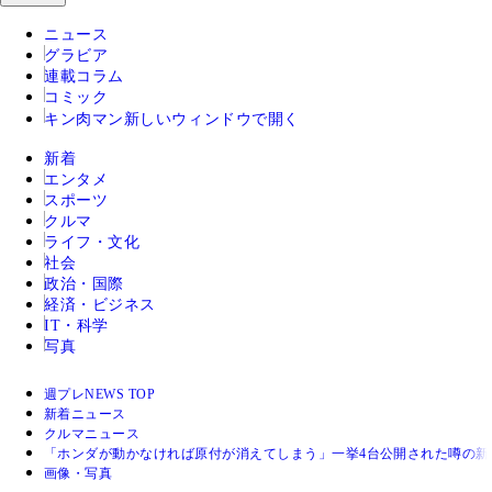
ニュース
グラビア
連載コラム
コミック
キン肉マン
新しいウィンドウで開く
新着
エンタメ
スポーツ
クルマ
ライフ・文化
社会
政治・国際
経済・ビジネス
IT・科学
写真
週プレNEWS TOP
新着ニュース
クルマニュース
「ホンダが動かなければ原付が消えてしまう」一挙4台公開された噂の新
画像・写真