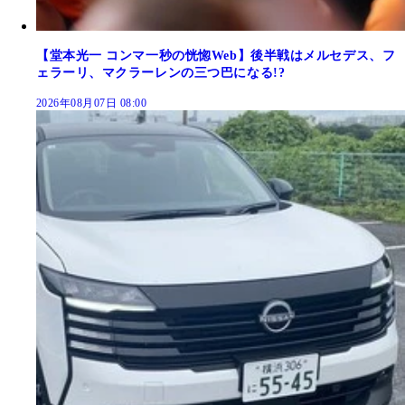
【堂本光一 コンマ一秒の恍惚Web】後半戦はメルセデス、フ
ェラーリ、マクラーレンの三つ巴になる!?
2026年08月07日 08:00