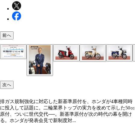
前へ
原付市場は、日本経済の成長とともに人々の暮らし
えてきた。しかし社会環境の変化により、近年は縮
排ガス規制強化に対応した新基準原付を、ホンダが
向に
Dio110 Lite 11月20日発売 価格：23万9800円 
スーパーカブ110 プロ Lite 12月11日発売 価格：
クロスカブ110 Lite 12月11日発売 価格：40万1
スーパーカブ110 Lite 12月11日発売 価格：34万10
同時に投入して話題に。二輪業界トップの実力を改
の原付二種の価格は25万800円
5000円 ベースの原付二種の価格は39万6000円
ベースの原付二種の価格は41万2500円
円 ベースの原付二種の価格は35万2000円
示した
次へ
排ガス規制強化に対応した新基準原付を、ホンダが4車種同時
に投入して話題に。二輪業界トップの実力を改めて示した50㏄
原付、ついに世代交代──。新基準原付が次の時代の幕を開け
る。ホンダが発表会見で新制度対...