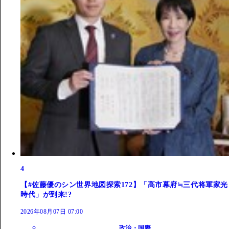
4
【#佐藤優のシン世界地図探索172】「高市幕府≒三代将軍家光
時代」が到来!?
2026年08月07日 07:00
政治・国際