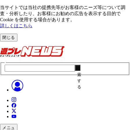
当サイトでは当社の提携先等がお客様のニーズ等について調
査・分析したり、お客様にお勧めの広告を表⽰する⽬的で
Cookie を使⽤する場合があります。
詳しくはこちら
閉じる
検
索
す
る
メニュ