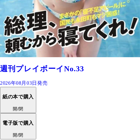
週刊プレイボーイNo.33
2026年08月03日発売
紙の本で購入
開/閉
電子版で購入
開/閉