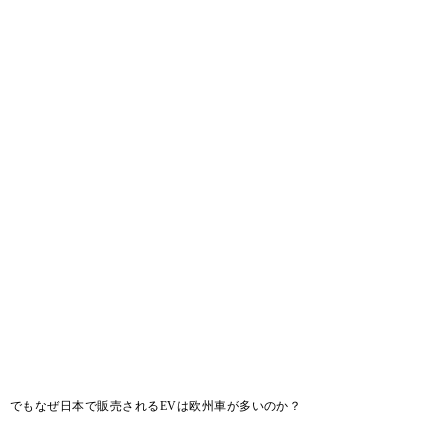
！ でもなぜ日本で販売されるEVは欧州車が多いのか？