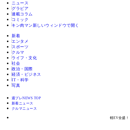
ニュース
グラビア
連載コラム
コミック
キン肉マン
新しいウィンドウで開く
新着
エンタメ
スポーツ
クルマ
ライフ・文化
社会
政治・国際
経済・ビジネス
IT・科学
写真
週プレNEWS TOP
新着ニュース
クルマニュース
軽EV全盛