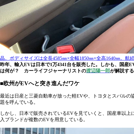
晶。ボディサイズは全長4585㎜×全幅1850㎜×全高1640㎜。航
昨年、輸入EVは日本で1万4341台を販売した。しかも、国
は何が？ カーライフジャーナリストの
渡辺陽一郎
が解説する
■欧州がEVへと突き進んだワケ
最近は日産と三菱自動車が放った軽EVや、トヨタとスバルの
題を呼んでいる。
しかし、日本で販売されているEVを見ていくと、国産車以上
入ブランドが複数のEVを用意している。