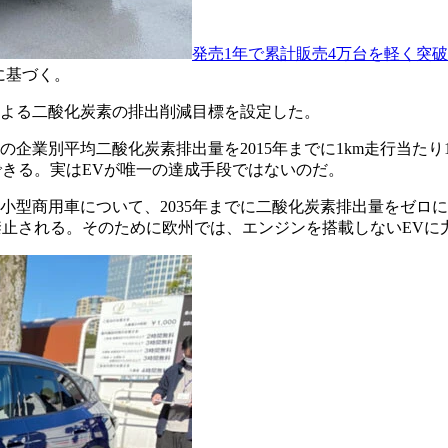
発売1年で累計販売4万台を軽く突
に基づく。
による二酸化炭素の排出削減目標を設定した。
企業別平均二酸化炭素排出量を2015年までに1km走行当たり13
できる。実はEVが唯一の達成手段ではないのだ。
や小型商用車について、2035年までに二酸化炭素排出量をゼ
禁止される。そのために欧州では、エンジンを搭載しないEVに