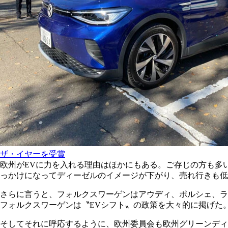
ザ・イヤーを受賞
欧州がEVに力を入れる理由はほかにもある。ご存じの方も多
っかけになってディーゼルのイメージが下がり、売れ行きも低
さらに言うと、フォルクスワーゲンはアウディ、ポルシェ、ラ
フォルクスワーゲンは〝EVシフト〟の政策を大々的に掲げた
そしてそれに呼応するように、欧州委員会も欧州グリーンディ