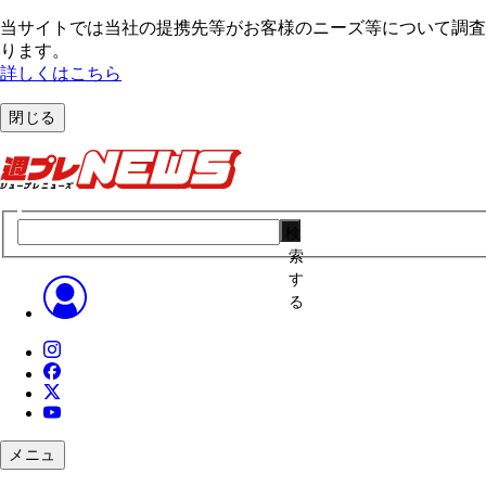
当サイトでは当社の提携先等がお客様のニーズ等について調査・
ります。
詳しくはこちら
閉じる
検
索
す
る
メニュ