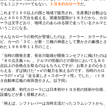
でもミニクーパーでもない。
トヨタのカローラ
だ。
これまで１５０以上の国と地域で販売され、生産累計台数はな
んと４０００万台を超える。国連加盟国が１９３だから、カロ
ーラは文字どおり、地球上のあらゆる国で走っているクルマと
いうことになる。
そんなカローラの初代が登場したのは、クーラー、カラーテレ
ビ、カーの「３Ｃ」が新・三種の神器として豊かさの象徴とさ
れた１９６６年１１月のこと。
「当時の開発主査、長谷川龍雄が開発コンセプトに掲げたのは
『８０点主義＋α』。クルマの性能のどの部分においても８０
点以上の合格点を取るのはもちろんですが、お客さまの心をと
らえる、ずば抜けた“＋α”の魅力を加えるのです。当時のカロ
ーラの“＋α”は『走る楽しさ＝スポーティ性』でした」（トヨ
タ自動車広報の有田啓介さん。以下同）
その結果、初代カローラには日本初やトヨタ初の技術や仕様、
設備などが多く搭載された。
「例えば、シフトレバーは当時主流だったコラムシフトから、