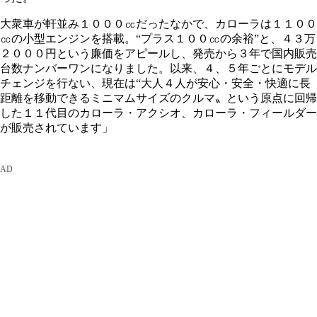
大衆車が軒並み１０００㏄だったなかで、カローラは１１００
㏄の小型エンジンを搭載。“プラス１００㏄の余裕”と、４３万
２０００円という廉価をアピールし、発売から３年で国内販売
台数ナンバーワンになりました。以来、４、５年ごとにモデル
チェンジを行ない、現在は“大人４人が安心・安全・快適に長
距離を移動できるミニマムサイズのクルマ〟という原点に回帰
した１１代目のカローラ・アクシオ、カローラ・フィールダー
が販売されています」