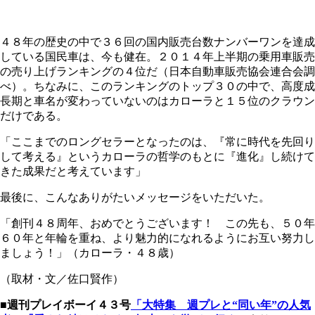
４８年の歴史の中で３６回の国内販売台数ナンバーワンを達成
している国民車は、今も健在。２０１４年上半期の乗用車販売
の売り上げランキングの４位だ（日本自動車販売協会連合会調
べ）。ちなみに、このランキングのトップ３０の中で、高度成
長期と車名が変わっていないのはカローラと１５位のクラウン
だけである。
「ここまでのロングセラーとなったのは、『常に時代を先回り
して考える』というカローラの哲学のもとに『進化』し続けて
きた成果だと考えています」
最後に、こんなありがたいメッセージをいただいた。
「創刊４８周年、おめでとうございます！ この先も、５０年
６０年と年輪を重ね、より魅力的になれるようにお互い努力し
ましょう！」（カローラ・４８歳）
（取材・文／佐口賢作）
■週刊プレイボーイ４３号
「大特集 週プレと“同い年”の人気