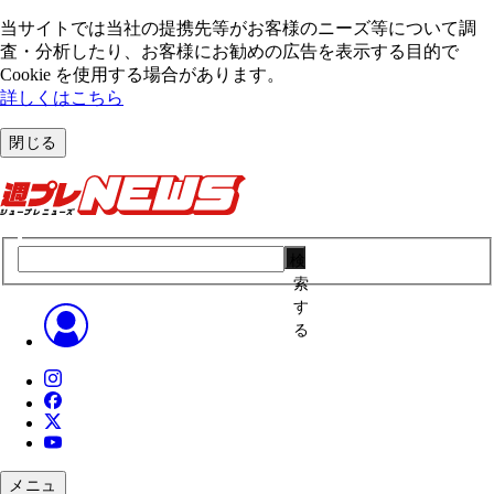
当サイトでは当社の提携先等がお客様のニーズ等について調
査・分析したり、お客様にお勧めの広告を表⽰する⽬的で
Cookie を使⽤する場合があります。
詳しくはこちら
閉じる
検
索
す
る
メニュ