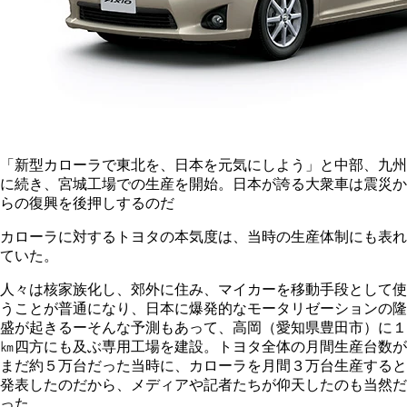
「新型カローラで東北を、日本を元気にしよう」と中部、九州
に続き、宮城工場での生産を開始。日本が誇る大衆車は震災か
らの復興を後押しするのだ
カローラに対するトヨタの本気度は、当時の生産体制にも表れ
ていた。
人々は核家族化し、郊外に住み、マイカーを移動手段として使
うことが普通になり、日本に爆発的なモータリゼーションの隆
盛が起きるーそんな予測もあって、高岡（愛知県豊田市）に１
㎞四方にも及ぶ専用工場を建設。トヨタ全体の月間生産台数が
まだ約５万台だった当時に、カローラを月間３万台生産すると
発表したのだから、メディアや記者たちが仰天したのも当然だ
った。