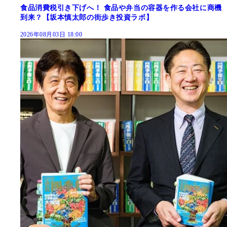
食品消費税引き下げへ！ 食品や弁当の容器を作る会社に商機
到来？【坂本慎太郎の街歩き投資ラボ】
2026年08月03日 18:00