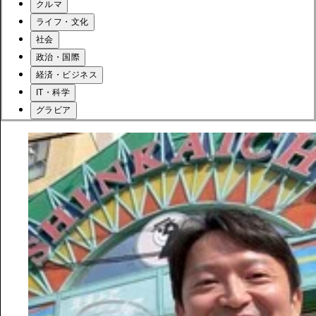
クルマ
ライフ・文化
社会
政治・国際
経済・ビジネス
IT・科学
グラビア