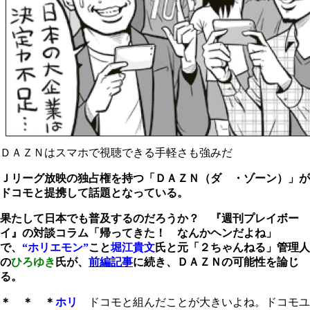
ＤＡＺＮはスマホで視聴できる手軽さも強みだ
Ｊリーグ放映の独占権を持つ「ＤＡＺＮ（ダ ・ゾーン）」が
ドコモと提携して話題となっている。
果たして日本でも普及するのだろうか？ 『週刊プレイボー
イ』の対談コラム「帰ってきた！ なんかヘンだよね」
で、
“ホリエモン”
こと
堀江貴文
氏と元「２ちゃんねる」管理人
の
ひろゆき
氏が、
前編記事
に続き、
ＤＡＺＮ
の可能性を論じ
る。
＊ ＊ ＊
ホリ
ドコモと組んだことが大きいよね。ドコモユ