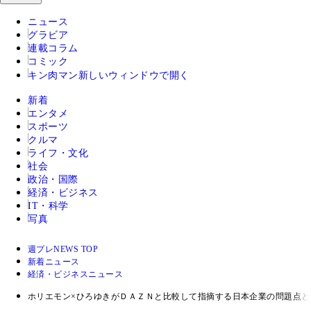
ニュース
グラビア
連載コラム
コミック
キン肉マン
新しいウィンドウで開く
新着
エンタメ
スポーツ
クルマ
ライフ・文化
社会
政治・国際
経済・ビジネス
IT・科学
写真
週プレNEWS TOP
新着ニュース
経済・ビジネスニュース
ホリエモン×ひろゆきがＤＡＺＮと比較して指摘する日本企業の問題点と