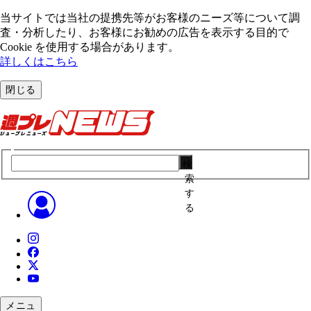
当サイトでは当社の提携先等がお客様のニーズ等について調
査・分析したり、お客様にお勧めの広告を表⽰する⽬的で
Cookie を使⽤する場合があります。
詳しくはこちら
閉じる
検
索
す
る
メニュ