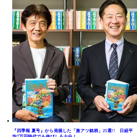
『四季報 夏号』から発掘した「激アツ銘柄」25選!! 日経平
均7万円時代でも伸びしろ十分！