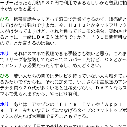
ーザーだったら月額９８０円で利用できるらしいから普及に拍
車がかかると思う。
ひろ
携帯電話キャリアって窓口で営業できるので、販売網と
してはかなり強力ですよね。今、Ｈｕｌｕとかネットフリック
スがはやってますけど、それと違ってドコモの場合、契約させ
るときに「一緒にＤＡＺＮはどうですか？」「３１日間無料な
ので」とか言えるのは強い。
ホリ
それにスマホで視聴できる手軽さも強いと思う。これま
でＪリーグを放送してたのってスカパー！だけど、ＣＳとかっ
てアンテナが必要だったりするし、めんどくさい。
ひろ
若い人たちの間ではテレビを持っていない人も増えてい
るみたいですからね。それに加えて、いまさら衛星放送のアン
テナを買う２０代が多くいるとは考えづらい。ＤＡＺＮならス
マホで見られますから、やっぱり有利。
ホリ
あとは、アマゾンの「Ｆｉｒｅ ＴＶ」や「Ａｐｐｌ
ｅ ＴＶ」みたいなテレビにつなげるタイプのセットトップボ
ックスがあれば大画面で見ることもできる。
ネットとかだと「日本の会社がやってほしかった」みたいなコ