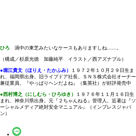
ひろ
渦中の東芝みたいなケースもありますしね……。
（構成／杉原光徳 加藤純平 イラスト／西アズナブル）
●堀江貴文（ほりえ・たかふみ）
１９７２年１０月２９日生ま
れ、福岡県出身。旧ライブドア社長。ＳＮＳ株式会社オーナー
兼従業員。『やっぱりヘンだよね』（集英社）が好評発売中
●西村博之（にしむら・ひろゆき）
１９７６年１１月１６日生
まれ、神奈川県出身。元『２ちゃんねる』管理人。近著は『ソ
ーシャルメディア絶対安全マニュアル』（インプレスジャパ
ン）