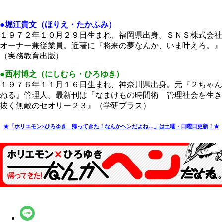
●堀江貴文（ほりえ・たかふみ）
１９７２年１０月２９日生まれ、福岡県出身。ＳＮＳ株式会社
オーナー兼従業員。近著に『将来の夢なんか、いま叶えろ。』
（実務教育出版）
●西村博之（にしむら・ひろゆき）
１９７６年１１月１６日生まれ、神奈川県出身。元『２ちゃん
ねる』管理人。最新刊は『なまけもの時間術 管理社会を生き
抜く無敵のセオリー２３』（学研プラス）
★「ホリエモン×ひろゆき 帰ってきた！なんかヘンだよね…」は土曜・日曜日更新！★