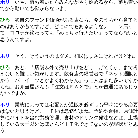
ホリ
いや、落ち着いたらみんながやり始めるから、落ち着い
てから動いても儲からないよ。
ひろ
独自のブランド価値がある店なら、今のうちから育てる
のはありかもですけど、どこにでもあるようなチェーン店っ
て、コロナが終わっても「めっちゃ行きたい」ってならないと
思うんですよ。
ホリ
そう。そういうのはダメ。和民はまさにそれだけどね。
ひろ
あと、「店舗以外で売り上げをどう上げてくか」まで考
えないと難しい気がします。飲食店の経営者で「ネット通販と
かウーバーイーツとかよくわからん」って人はまだ多いですか
らね。お弁当屋さんも「注文はＦＡＸで」とか普通にあるじゃ
ないですか。
ホリ
業態によっては宅配とか通販を必ずしも平時にやる必要
はないと思うけど、ＩＴ化は急務だよね。予約や台帳、原価計
算にバイトを含む労務管理、食材やドリンク発注などは、上場
している大手以外はほとんどＩＴ化できてないのが現状だと思
う。