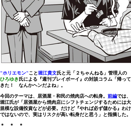
"ホリエモン"
こと
堀江貴文
氏と元「２ちゃんねる」管理人の
ひろゆき
氏による『週刊プレイボーイ』の対談コラム「帰って
きた！ なんかヘンだよね」。
今回のテーマは、居酒屋・和民の焼肉店への転身。
前編
では、
堀江氏が「居酒屋から焼肉店にシフトチェンジするためには大
規模な設備投資などが必要。だけど『やれば必ず儲かる』わけ
ではないので、実はリスクが高い転身だと思う」と指摘した。
＊ ＊ ＊