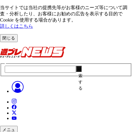
当サイトでは当社の提携先等がお客様のニーズ等について調
査・分析したり、お客様にお勧めの広告を表⽰する⽬的で
Cookie を使⽤する場合があります。
詳しくはこちら
閉じる
検
索
す
る
メニュ