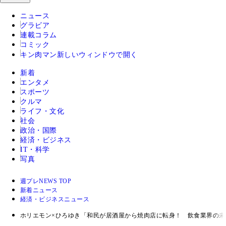
ニュース
グラビア
連載コラム
コミック
キン肉マン
新しいウィンドウで開く
新着
エンタメ
スポーツ
クルマ
ライフ・文化
社会
政治・国際
経済・ビジネス
IT・科学
写真
週プレNEWS TOP
新着ニュース
経済・ビジネスニュース
ホリエモン×ひろゆき「和民が居酒屋から焼肉店に転身！ 飲食業界の未