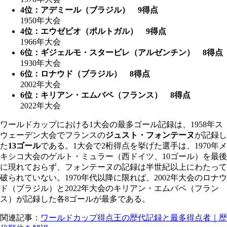
4位：アデミール（ブラジル） 9得点
1950年大会
4位：エウゼビオ（ポルトガル） 9得点
1966年大会
6位：ギジェルモ・スタービレ（アルゼンチン） 8得点
1930年大会
6位：ロナウド（ブラジル） 8得点
2002年大会
6位：キリアン・エムバペ（フランス） 8得点
2022年大会
ワールドカップにおける1大会の最多ゴール記録は、1958年ス
ウェーデン大会でフランスの
ジュスト・フォンテーヌ
が記録し
た
13ゴール
である。1大会で2桁得点を挙げた選手は、1970年メ
キシコ大会のゲルト・ミュラー（西ドイツ、10ゴール）を最後
に現れておらず、フォンテーヌの記録は半世紀以上にわたって
破られていない。1970年代以降に限れば、2002年大会のロナウ
ド（ブラジル）と2022年大会のキリアン・エムバペ（フラン
ス）が記録した各8ゴールが最多である。
関連記事：
ワールドカップ得点王の歴代記録と最多得点者｜歴