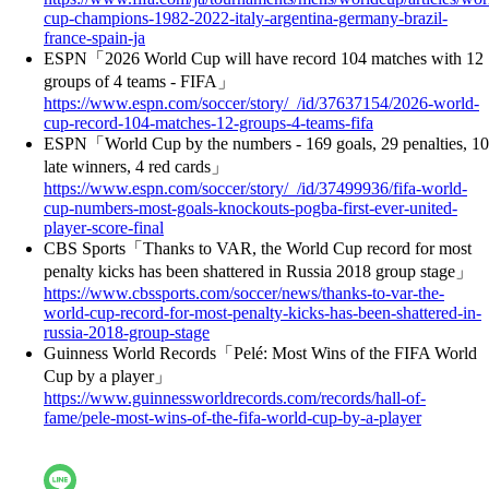
cup-champions-1982-2022-italy-argentina-germany-brazil-
france-spain-ja
ESPN「2026 World Cup will have record 104 matches with 12
groups of 4 teams - FIFA」
https://www.espn.com/soccer/story/_/id/37637154/2026-world-
cup-record-104-matches-12-groups-4-teams-fifa
ESPN「World Cup by the numbers - 169 goals, 29 penalties, 10
late winners, 4 red cards」
https://www.espn.com/soccer/story/_/id/37499936/fifa-world-
cup-numbers-most-goals-knockouts-pogba-first-ever-united-
player-score-final
CBS Sports「Thanks to VAR, the World Cup record for most
penalty kicks has been shattered in Russia 2018 group stage」
https://www.cbssports.com/soccer/news/thanks-to-var-the-
world-cup-record-for-most-penalty-kicks-has-been-shattered-in-
russia-2018-group-stage
Guinness World Records「Pelé: Most Wins of the FIFA World
Cup by a player」
https://www.guinnessworldrecords.com/records/hall-of-
fame/pele-most-wins-of-the-fifa-world-cup-by-a-player