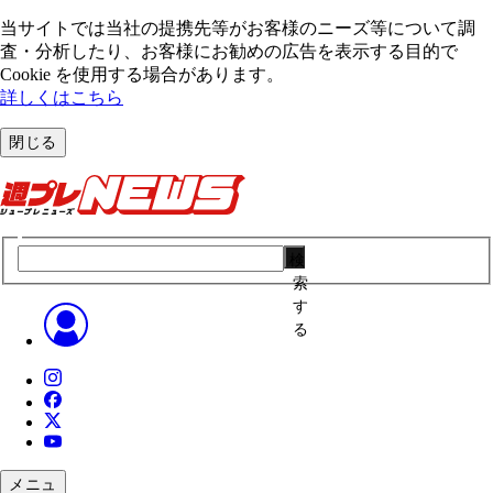
当サイトでは当社の提携先等がお客様のニーズ等について調
査・分析したり、お客様にお勧めの広告を表⽰する⽬的で
Cookie を使⽤する場合があります。
詳しくはこちら
閉じる
検
索
す
る
メニュ