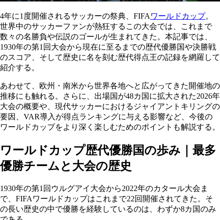
4年に1度開催されるサッカーの祭典、FIFA
ワールドカップ
。
世界中のサッカーファンが熱狂するこの大会では、これまで
数々の名勝負や伝説のゴールが生まれてきた。本記事では、
1930年の第1回大会から現在に至るまでの歴代優勝国や決勝戦
のスコア、そして歴史に名を刻む歴代得点王の記録を網羅して
紹介する。
あわせて、欧州・南米から世界各地へと広がってきた開催地の
推移にも触れる。さらに、出場国が48カ国に拡大された2026年
大会の概要や、現代サッカーにおけるジャイアントキリングの
要因、VAR導入が得点ランキングに与える影響など、今後の
ワールドカップをより深く楽しむためのポイントも解説する。
ワールドカップ歴代優勝国の歩み｜最多
優勝チームと大会の歴史
1930年の第1回ウルグアイ大会から2022年のカタール大会ま
で、FIFAワールドカップはこれまで22回開催されてきた。そ
の長い歴史の中で優勝を経験しているのは、わずか8カ国のみ
である。