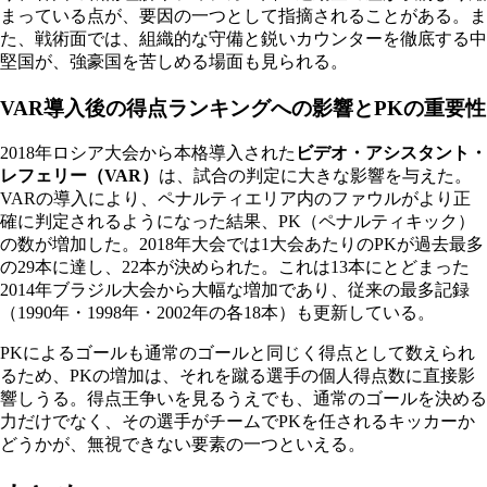
まっている点が、要因の一つとして指摘されることがある。ま
た、戦術面では、組織的な守備と鋭いカウンターを徹底する中
堅国が、強豪国を苦しめる場面も見られる。
VAR導入後の得点ランキングへの影響とPKの重要性
2018年ロシア大会から本格導入された
ビデオ・アシスタント・
レフェリー（VAR）
は、試合の判定に大きな影響を与えた。
VARの導入により、ペナルティエリア内のファウルがより正
確に判定されるようになった結果、PK（ペナルティキック）
の数が増加した。2018年大会では1大会あたりのPKが過去最多
の29本に達し、22本が決められた。これは13本にとどまった
2014年ブラジル大会から大幅な増加であり、従来の最多記録
（1990年・1998年・2002年の各18本）も更新している。
PKによるゴールも通常のゴールと同じく得点として数えられ
るため、PKの増加は、それを蹴る選手の個人得点数に直接影
響しうる。得点王争いを見るうえでも、通常のゴールを決める
力だけでなく、その選手がチームでPKを任されるキッカーか
どうかが、無視できない要素の一つといえる。