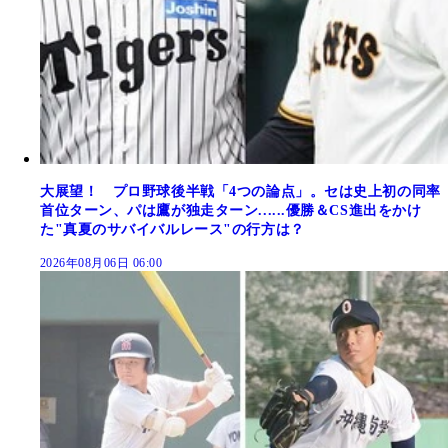
大展望！ プロ野球後半戦「4つの論点」。セは史上初の同率
首位ターン、パは鷹が独走ターン......優勝＆CS進出をかけ
た"真夏のサバイバルレース"の行方は？
2026年08月06日 06:00