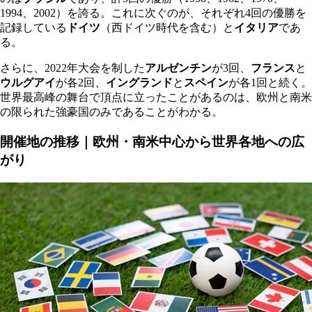
1994、2002）を誇る。これに次ぐのが、それぞれ4回の優勝を
記録している
ドイツ
（西ドイツ時代を含む）と
イタリア
であ
る。
さらに、2022年大会を制した
アルゼンチン
が3回、
フランス
と
ウルグアイ
が各2回、
イングランド
と
スペイン
が各1回と続く。
世界最高峰の舞台で頂点に立ったことがあるのは、欧州と南米
の限られた強豪国のみであることがわかる。
開催地の推移｜欧州・南米中心から世界各地への広
がり