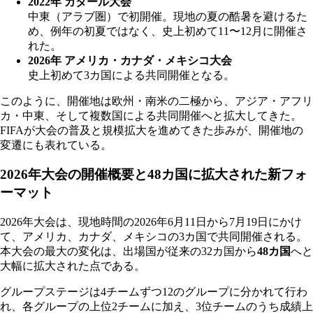
2022年 カタール大会
中東（アラブ圏）で初開催。現地の夏の酷暑を避けるた
め、例年の初夏ではなく、史上初めて11〜12月に開催さ
れた。
2026年 アメリカ・カナダ・メキシコ大会
史上初めて3カ国による共同開催となる。
このように、開催地は欧州・南米の二極から、アジア・アフリ
カ・中東、そして複数国による共同開催へと拡大してきた。
FIFAが大会の普及と規模拡大を進めてきた歩みが、開催地の
変遷にも表れている。
2026年大会の開催概要と48カ国に拡大された新フォ
ーマット
2026年大会は、現地時間の2026年6月11日から7月19日にかけ
て、アメリカ、カナダ、メキシコの3カ国で共同開催される。
本大会の最大の変化は、出場国が従来の32カ国から
48カ国
へと
大幅に拡大された点である。
グループステージは4チームずつ12のグループに分かれて行わ
れ、各グループの上位2チームに加え、3位チームのうち成績上