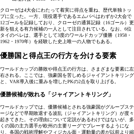
クローゼは4大会にわたって着実に得点を重ね、歴代単独トッ
プに立った。一方、現役選手であるエムバペはわずか2大会で
12ゴールを記録しており、クローゼの通算記録（16ゴール）更
新を狙える有力候補の一人として注目されている。なお、6位
タイのペレは、選手として3度のワールドカップ優勝（1958・
1962・1970年）を経験した史上唯一の人物でもある。
優勝国と得点王の行方を分ける要素
ワールドカップの勝敗や得点王の行方は、さまざまな要素に左
右される。ここでは、強豪国を苦しめるジャイアントキリング
と、VAR導入後に重みを増したPKの2点を取り上げる。
優勝候補が敗れる「ジャイアントキリング」
ワールドカップでは、優勝候補とされる強豪国がグループステ
ージなどで早期敗退する波乱（ジャイアントキリング）が度々
起きてきた。その理由について定説があるわけではないが、多
くの国の主力選手が欧州の主要リーグでプレーするようにな
り、各国の戦術理解やフィジカル面・運動量の差が以前より縮