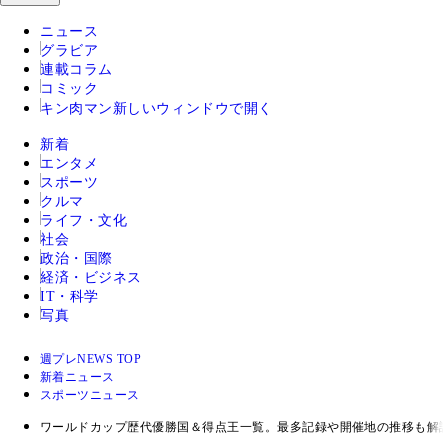
ニュース
グラビア
連載コラム
コミック
キン肉マン
新しいウィンドウで開く
新着
エンタメ
スポーツ
クルマ
ライフ・文化
社会
政治・国際
経済・ビジネス
IT・科学
写真
週プレNEWS TOP
新着ニュース
スポーツニュース
ワールドカップ歴代優勝国＆得点王一覧。最多記録や開催地の推移も解