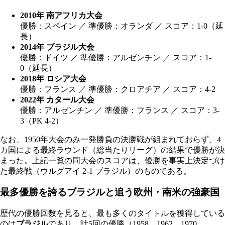
2010年 南アフリカ大会
優勝：スペイン ／ 準優勝：オランダ ／ スコア：1-0（延
長）
2014年 ブラジル大会
優勝：ドイツ ／ 準優勝：アルゼンチン ／ スコア：1-
0（延長）
2018年 ロシア大会
優勝：フランス ／ 準優勝：クロアチア ／ スコア：4-2
2022年 カタール大会
優勝：アルゼンチン ／ 準優勝：フランス ／ スコア：3-
3（PK 4-2）
なお、1950年大会のみ一発勝負の決勝戦が組まれておらず、4
カ国による最終ラウンド（総当たりリーグ）の結果で優勝が決
まった。上記一覧の同大会のスコアは、優勝を事実上決定づけ
た最終戦（ウルグアイ 2-1 ブラジル）のものである。
最多優勝を誇るブラジルと追う欧州・南米の強豪国
歴代の優勝回数を見ると、最も多くのタイトルを獲得している
のは
ブラジル
であり、計5回の優勝（1958、1962、1970、