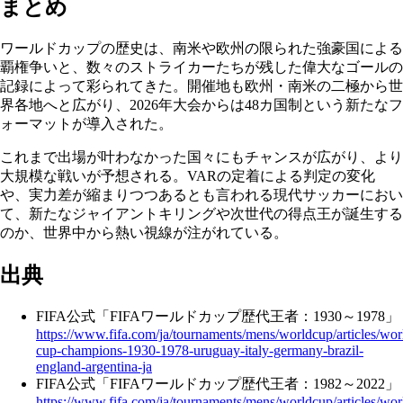
まとめ
ワールドカップの歴史は、南米や欧州の限られた強豪国による
覇権争いと、数々のストライカーたちが残した偉大なゴールの
記録によって彩られてきた。開催地も欧州・南米の二極から世
界各地へと広がり、2026年大会からは48カ国制という新たなフ
ォーマットが導入された。
これまで出場が叶わなかった国々にもチャンスが広がり、より
大規模な戦いが予想される。VARの定着による判定の変化
や、実力差が縮まりつつあるとも言われる現代サッカーにおい
て、新たなジャイアントキリングや次世代の得点王が誕生する
のか、世界中から熱い視線が注がれている。
出典
FIFA公式「FIFAワールドカップ歴代王者：1930～1978」
https://www.fifa.com/ja/tournaments/mens/worldcup/articles/wor
cup-champions-1930-1978-uruguay-italy-germany-brazil-
england-argentina-ja
FIFA公式「FIFAワールドカップ歴代王者：1982～2022」
https://www.fifa.com/ja/tournaments/mens/worldcup/articles/wor