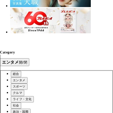
Category
エンタメ
開/閉
総合
エンタメ
スポーツ
クルマ
ライフ・文化
社会
政治・国際