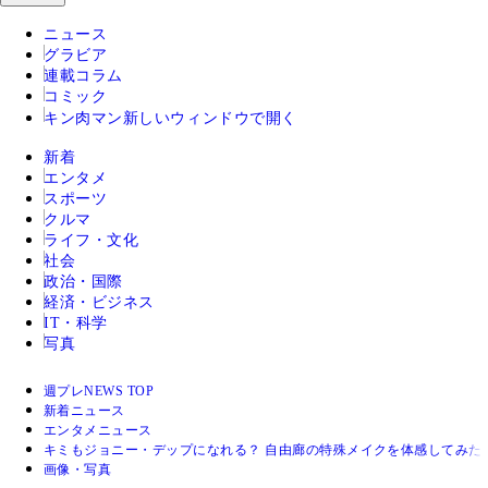
ニュース
グラビア
連載コラム
コミック
キン肉マン
新しいウィンドウで開く
新着
エンタメ
スポーツ
クルマ
ライフ・文化
社会
政治・国際
経済・ビジネス
IT・科学
写真
週プレNEWS TOP
新着ニュース
エンタメニュース
キミもジョニー・デップになれる？ 自由廊の特殊メイクを体感してみた
画像・写真