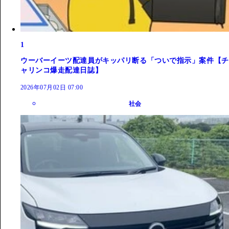
1
ウーバーイーツ配達員がキッパリ断る「ついで指示」案件【チ
ャリンコ爆走配達日誌】
2026年07月02日 07:00
社会