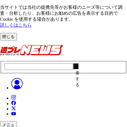
当サイトでは当社の提携先等がお客様のニーズ等について調
査・分析したり、お客様にお勧めの広告を表⽰する⽬的で
Cookie を使⽤する場合があります。
詳しくはこちら
閉じる
検
索
す
る
メニュ