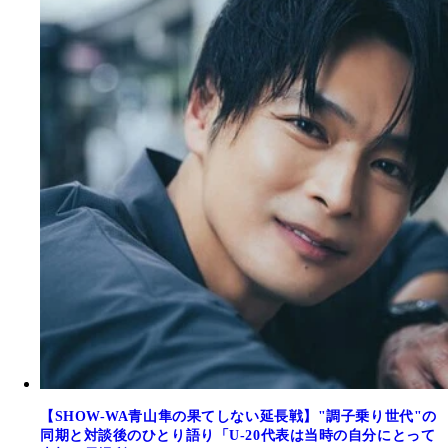
【SHOW-WA青山隼の果てしない延長戦】"調子乗り世代"の
同期と対談後のひとり語り「U-20代表は当時の自分にとって