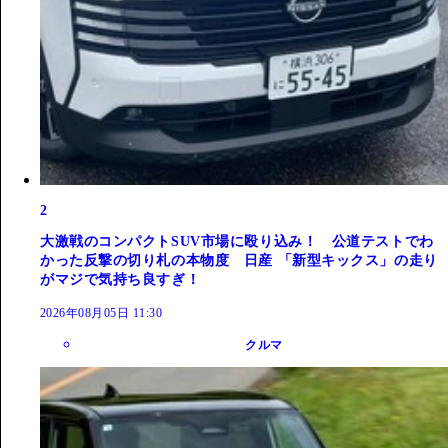
2
大激戦のコンパクトSUV市場に殴り込み！ 公道テストでわ
かった反撃の切り札の本物度 日産 「新型キックス」の走り
がマジで気持ち良すぎ！
2026年08月05日 11:30
クルマ