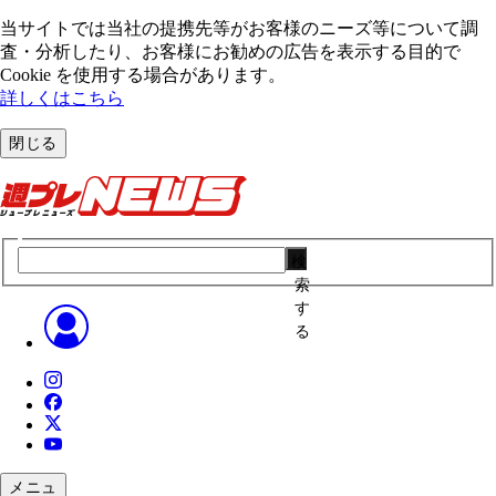
当サイトでは当社の提携先等がお客様のニーズ等について調
査・分析したり、お客様にお勧めの広告を表⽰する⽬的で
Cookie を使⽤する場合があります。
詳しくはこちら
閉じる
検
索
す
る
メニュ