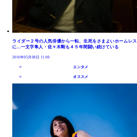
ライダー２号の人気俳優から一転、生死をさまよいホームレス
に...一文字隼人・佐々木剛も４５年間闘い続けている
2016年05月08日 11:00
エンタメ
オススメ