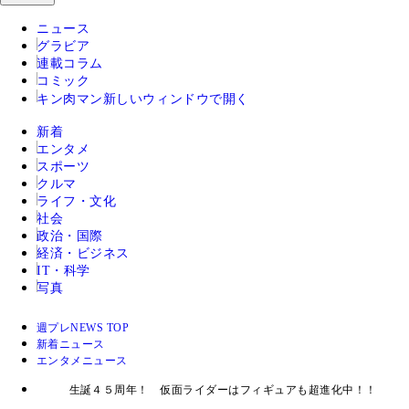
ニュース
グラビア
連載コラム
コミック
キン肉マン
新しいウィンドウで開く
新着
エンタメ
スポーツ
クルマ
ライフ・文化
社会
政治・国際
経済・ビジネス
IT・科学
写真
週プレNEWS TOP
新着ニュース
エンタメニュース
生誕４５周年！ 仮面ライダーはフィギュアも超進化中！！