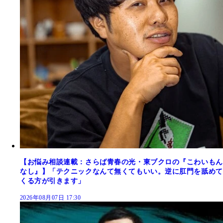
【お悩み相談連載：さらば青春の光・東ブクロの『こわいもん
なし』】「テクニックなんて無くてもいい。逆に肛門を舐めて
くる方が引きます」
2026年08月07日 17:30