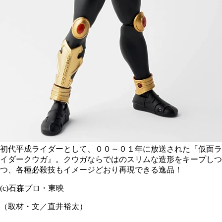
初代平成ライダーとして、００～０１年に放送された『仮面ラ
イダークウガ』。クウガならではのスリムな造形をキープしつ
つ、各種必殺技もイメージどおり再現できる逸品！
(c)石森プロ・東映
（取材・文／直井裕太）