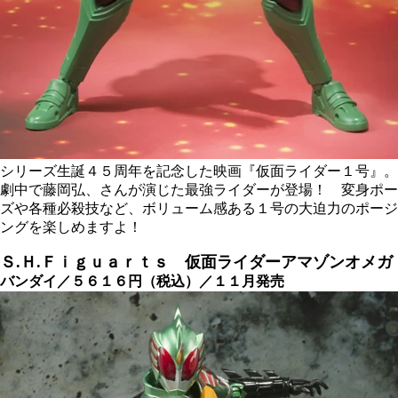
シリーズ生誕４５周年を記念した映画『仮面ライダー１号』。
劇中で藤岡弘、さんが演じた最強ライダーが登場！ 変身ポー
ズや各種必殺技など、ボリューム感ある１号の大迫力のポージ
ングを楽しめますよ！
Ｓ.Ｈ.Ｆｉｇｕａｒｔｓ 仮面ライダーアマゾンオメガ
バンダイ／５６１６円（税込）／１１月発売