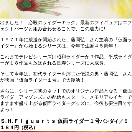
出ました！ 必殺のライダーキック。最新のフィギュアはエフ
ェクトパーツと組み合わせることで、この迫力に!!
１９７１年に放送が開始された、藤岡弘、さん主演の『仮面ラ
イダー』から始まるシリーズは、今年で生誕４５周年！
これまでテレビシリーズは昭和ライダーが９作品、平成ライダ
ーが１８作品も放送される長寿シリーズに大成長。
そして今年は、初代ライダーを演じた伝説の男・藤岡弘、さん
が映画『仮面ライダー１号』で大復活！
さらに、シリーズ初のネットでのオリジナル作品となる『仮面
ライダーアマゾンズ』の配信もスタート。メモリアルイヤーで
ますます盛り上がる仮面ライダーグッズに、今後も要注目です
よっ！
Ｓ.Ｈ.Ｆｉｇｕａｒｔｓ 仮面ライダー１号
バンダイ／５
１８４円（税込）