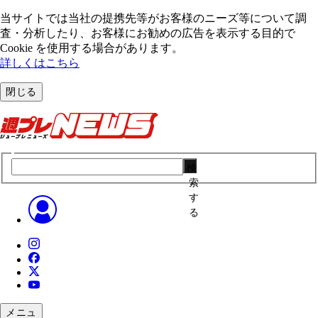
当サイトでは当社の提携先等がお客様のニーズ等について調
査・分析したり、お客様にお勧めの広告を表⽰する⽬的で
Cookie を使⽤する場合があります。
詳しくはこちら
閉じる
検
索
す
る
メニュ