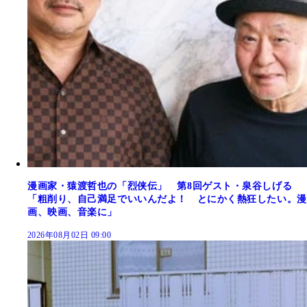
漫画家・猿渡哲也の「烈侠伝」 第8回ゲスト・泉谷しげる
「粗削り、自己満足でいいんだよ！ とにかく熱狂したい。漫
画、映画、音楽に」
2026年08月02日 09:00