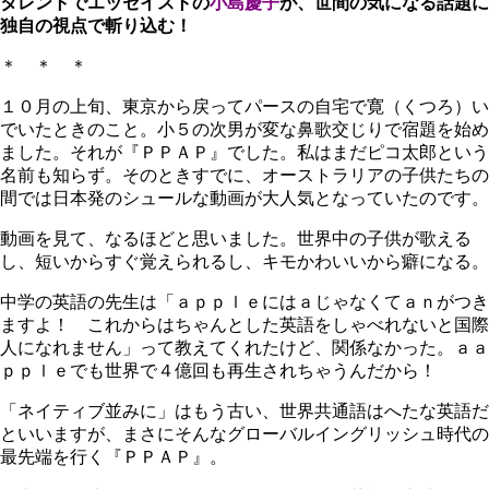
タレントでエッセイストの
小島慶子
が、世間の気になる話題に
独自の視点で斬り込む！
＊ ＊ ＊
１０月の上旬、東京から戻ってパースの自宅で寛（くつろ）い
でいたときのこと。小５の次男が変な鼻歌交じりで宿題を始め
ました。それが『ＰＰＡＰ』でした。私はまだピコ太郎という
名前も知らず。そのときすでに、オーストラリアの子供たちの
間では日本発のシュールな動画が大人気となっていたのです。
動画を見て、なるほどと思いました。世界中の子供が歌える
し、短いからすぐ覚えられるし、キモかわいいから癖になる。
中学の英語の先生は「ａｐｐｌｅにはａじゃなくてａｎがつき
ますよ！ これからはちゃんとした英語をしゃべれないと国際
人になれません」って教えてくれたけど、関係なかった。ａａ
ｐｐｌｅでも世界で４億回も再生されちゃうんだから！
「ネイティブ並みに」はもう古い、世界共通語はへたな英語だ
といいますが、まさにそんなグローバルイングリッシュ時代の
最先端を行く『ＰＰＡＰ』。