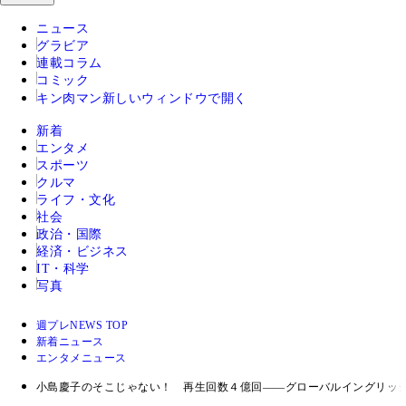
ニュース
グラビア
連載コラム
コミック
キン肉マン
新しいウィンドウで開く
新着
エンタメ
スポーツ
クルマ
ライフ・文化
社会
政治・国際
経済・ビジネス
IT・科学
写真
週プレNEWS TOP
新着ニュース
エンタメニュース
小島慶子のそこじゃない！ 再生回数４億回――グローバルイングリッシ