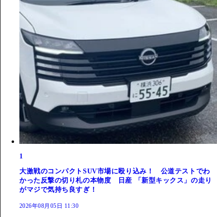
1
大激戦のコンパクトSUV市場に殴り込み！ 公道テストでわ
かった反撃の切り札の本物度 日産 「新型キックス」の走り
がマジで気持ち良すぎ！
2026年08月05日 11:30