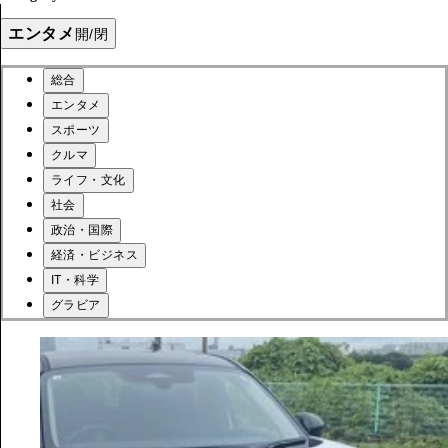
エンタメ
開/閉
総合
エンタメ
スポーツ
クルマ
ライフ・文化
社会
政治・国際
経済・ビジネス
IT・科学
グラビア