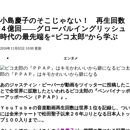
小島慶子のそこじゃない！ 再生回数
４億回――グローバルイングリッシュ
時代の最先端を“ピコ太郎”から学ぶ
2016年11月02日 10:00 更新
エンタメ
ピコ太
郎の『ＰＰＡＰ』はキモかわいいから癖になる
あのジャスティン・ビーバーが動画をツイッターに投稿したこ
とで全世界に拡散したといわれるピコ太郎の『ペンパイナッポ
ーアッポーペン（ＰＰＡＰ）』。
ＹｏｕＴｕｂｅの音楽動画再生回数は世界１位を記録し、つい
には全米チャートで松田聖子以来２６年ぶりとなる日本人トッ
プ１００入りまで…。