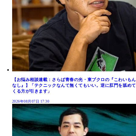
【お悩み相談連載：さらば青春の光・東ブクロの『こわいもん
なし』】「テクニックなんて無くてもいい。逆に肛門を舐めて
くる方が引きます」
2026年08月07日 17:30