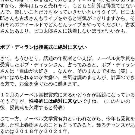
すから、来年はもっと売れそう。もともと計算は得意ではない
人で、楽しいことだけをやっていきたいというタイプ。ピコ太
郎さんも古坂さんもライブをやると運気が上がりますから、そ
れぞれのフィールドでどんどんライブをやってください。古坂
さんはあまり、ピコ太郎さんに執着しないほうがいいかも。
ボブ・ディランは授賞式に絶対に来ない
さて、もうひとり、話題の年配者といえば、ノーベル文学賞を
受賞したボブ・ディランさん。占ってみると、ボブ・ディラン
さんは「自由が大好き」。なんか、そのまんまですね（笑）。
枠にはめられるのが大嫌い。空気は読めませんが、計算のでき
る方で、お金を稼ぐために働きます。
１２月のノーベル賞授賞式に来るかどうかが話題になっている
そうですが、
性格的には絶対に来ない
ですね。（この占いの
後、授賞式を欠席すると発表）
さて一方、ノーベル文学賞有力といわれながら、今年も受賞を
逃した村上春樹さんのことも占ってみると、獲るチャンスがあ
るのは２０１８年か２０２１年。