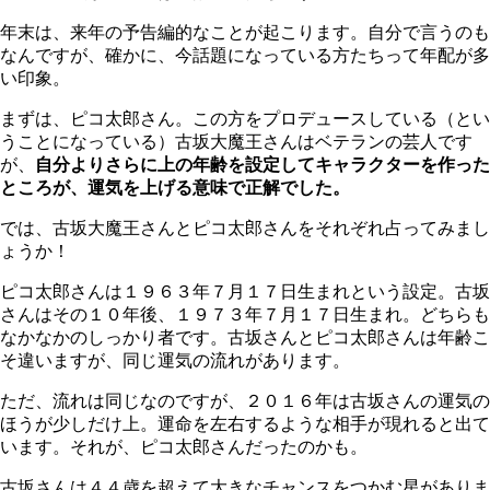
年末は、来年の予告編的なことが起こります。自分で言うのも
なんですが、確かに、今話題になっている方たちって年配が多
い印象。
まずは、ピコ太郎さん。この方をプロデュースしている（とい
うことになっている）古坂大魔王さんはベテランの芸人です
が、
自分よりさらに上の年齢を設定してキャラクターを作った
ところが、運気を上げる意味で正解でした。
では、古坂大魔王さんとピコ太郎さんをそれぞれ占ってみまし
ょうか！
ピコ太郎さんは１９６３年７月１７日生まれという設定。古坂
さんはその１０年後、１９７３年７月１７日生まれ。どちらも
なかなかのしっかり者です。古坂さんとピコ太郎さんは年齢こ
そ違いますが、同じ運気の流れがあります。
ただ、流れは同じなのですが、２０１６年は古坂さんの運気の
ほうが少しだけ上。運命を左右するような相手が現れると出て
います。それが、ピコ太郎さんだったのかも。
古坂さんは４４歳を超えて大きなチャンスをつかむ星がありま