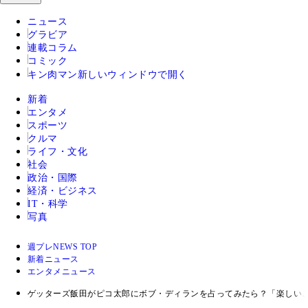
ニュース
グラビア
連載コラム
コミック
キン肉マン
新しいウィンドウで開く
新着
エンタメ
スポーツ
クルマ
ライフ・文化
社会
政治・国際
経済・ビジネス
IT・科学
写真
週プレNEWS TOP
新着ニュース
エンタメニュース
ゲッターズ飯田がピコ太郎にボブ・ディランを占ってみたら？「楽しい