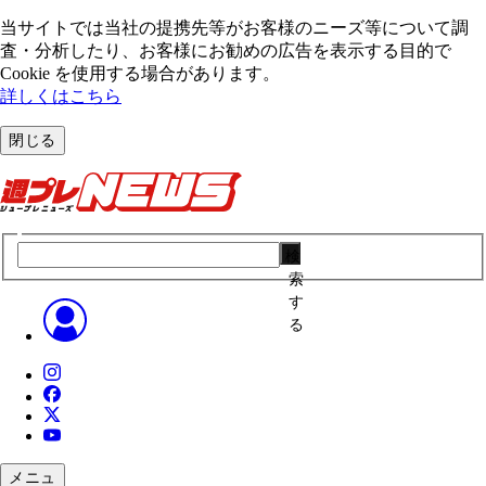
当サイトでは当社の提携先等がお客様のニーズ等について調
査・分析したり、お客様にお勧めの広告を表⽰する⽬的で
Cookie を使⽤する場合があります。
詳しくはこちら
閉じる
検
索
す
る
メニュ