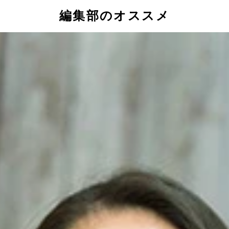
編集部のオススメ
納得がいかないと語る姐さん