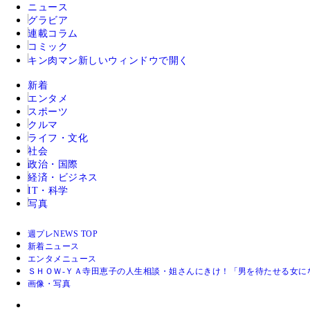
ニュース
グラビア
連載コラム
コミック
キン肉マン
新しいウィンドウで開く
新着
エンタメ
スポーツ
クルマ
ライフ・文化
社会
政治・国際
経済・ビジネス
IT・科学
写真
週プレNEWS TOP
新着ニュース
エンタメニュース
ＳＨＯＷ‐ＹＡ寺田恵子の人生相談・姐さんにきけ！「男を待たせる女に
画像・写真