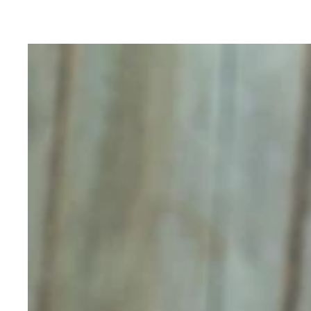
高校野球で球児があまり泣かなくなっていることに
姐さんの夢は、ビルを建てること