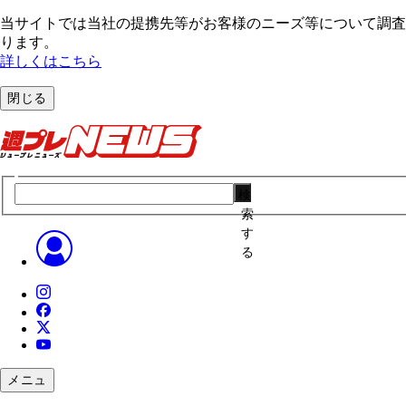
当サイトでは当社の提携先等がお客様のニーズ等について調査・
ります。
詳しくはこちら
閉じる
検
索
す
る
メニュ