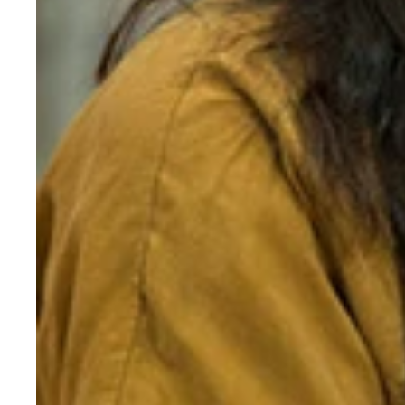
日本ロック界に君臨する女性５人組バンド「ＳＨＯ
日本ロック界に君臨する女性５人組バンド「ＳＨＯ