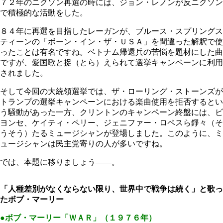
７２年のニクソン再選の時には、ジョン・レノンが反ニクソン
で積極的な活動をした。
８４年に再選を目指したレーガンが、ブルース・スプリングス
ティーンの「ボーン・イン・ザ・ＵＳＡ」を間違った解釈で使
ったことは有名ですね。ベトナム帰還兵の苦悩を題材にした曲
ですが、愛国歌と捉（とら）えられて選挙キャンペーンに利用
されました。
そして今回の大統領選挙では、ザ・ローリング・ストーンズが
トランプの選挙キャンペーンにおける楽曲使用を拒否するとい
う騒動があった一方、クリントンのキャンペーン終盤には、ビ
ヨンセ、ケイティ・ペリー、ジェニファー・ロペスら錚々（そ
うそう）たるミュージシャンが登場しました。このように、ミ
ュージシャンは民主党寄りの人が多いですね。
では、本題に移りましょう――。
「人種差別がなくならない限り、世界中で戦争は続く」と歌っ
たボブ・マーリー
●ボブ・マーリー「ＷＡＲ」（１９７６年）