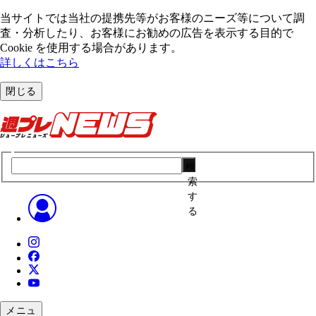
当サイトでは当社の提携先等がお客様のニーズ等について調
査・分析したり、お客様にお勧めの広告を表⽰する⽬的で
Cookie を使⽤する場合があります。
詳しくはこちら
閉じる
検
索
す
る
メニュ