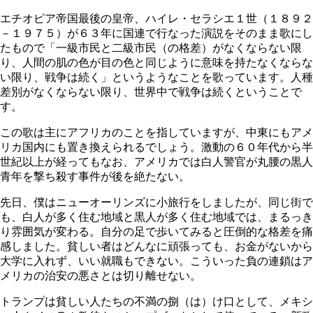
エチオピア帝国最後の皇帝、ハイレ・セラシエ１世（１８９２
－１９７５）が６３年に国連で行なった演説をそのまま歌にし
たもので「一級市民と二級市民（の格差）がなくならない限
り、人間の肌の色が目の色と同じように意味を持たなくならな
い限り、戦争は続く」というようなことを歌っています。人種
差別がなくならない限り、世界中で戦争は続くということで
す。
この歌は主にアフリカのことを指していますが、中東にもアメ
リカ国内にも置き換えられるでしょう。激動の６０年代から半
世紀以上が経ってもなお、アメリカでは白人警官が丸腰の黒人
青年を撃ち殺す事件が後を絶たない。
先日、僕はニューオーリンズに小旅行をしましたが、同じ街で
も、白人が多く住む地域と黒人が多く住む地域では、まるっき
り雰囲気が変わる。自分の足で歩いてみると圧倒的な格差を痛
感しました。貧しい者はどんなに頑張っても、お金がないから
大学に入れず、いい就職もできない。こういった負の連鎖はア
メリカの治安の悪さとは切り離せない。
トランプは貧しい人たちの不満の捌（は）け口として、メキシ