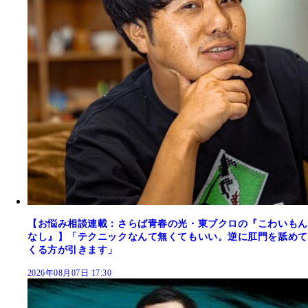
【お悩み相談連載：さらば青春の光・東ブクロの『こわいもん
なし』】「テクニックなんて無くてもいい。逆に肛門を舐めて
くる方が引きます」
2026年08月07日 17:30