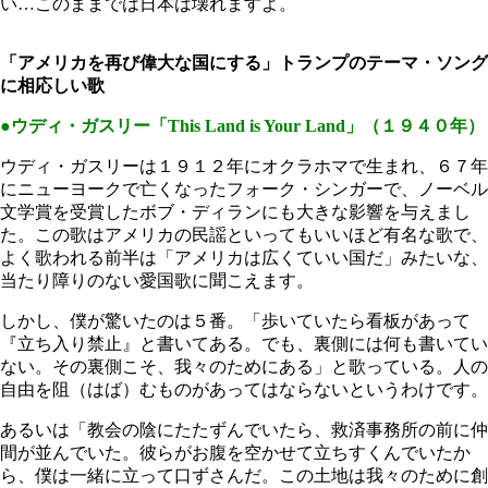
い…このままでは日本は壊れますよ。
「アメリカを再び偉大な国にする」トランプのテーマ・ソング
に相応しい歌
●ウディ・ガスリー「This Land is Your Land」（１９４０年）
ウディ・ガスリーは１９１２年にオクラホマで生まれ、６７年
にニューヨークで亡くなったフォーク・シンガーで、ノーベル
文学賞を受賞したボブ・ディランにも大きな影響を与えまし
た。この歌はアメリカの民謡といってもいいほど有名な歌で、
よく歌われる前半は「アメリカは広くていい国だ」みたいな、
当たり障りのない愛国歌に聞こえます。
しかし、僕が驚いたのは５番。「歩いていたら看板があって
『立ち入り禁止』と書いてある。でも、裏側には何も書いてい
ない。その裏側こそ、我々のためにある」と歌っている。人の
自由を阻（はば）むものがあってはならないというわけです。
あるいは「教会の陰にたたずんでいたら、救済事務所の前に仲
間が並んでいた。彼らがお腹を空かせて立ちすくんでいたか
ら、僕は一緒に立って口ずさんだ。この土地は我々のために創