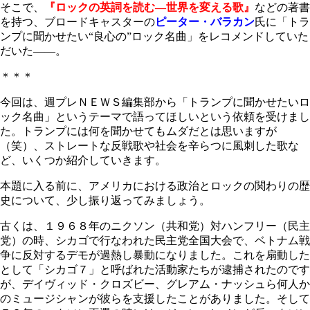
そこで、
『ロックの英詞を読む―世界を変える歌』
など
の著書
を持つ、ブロードキャスターの
ピーター・バラカン
氏に「トラ
ンプに聞かせたい“良心の”ロック名曲」をレコメンドしていた
だいた――。
＊＊＊
今回は、週プレＮＥＷＳ編集部から「トランプに聞かせたいロ
ック名曲」というテーマで語ってほしいという依頼を受けまし
た。トランプには何を聞かせてもムダだとは思いますが
（笑）、ストレートな反戦歌や社会を辛らつに風刺した歌な
ど、いくつか紹介していきます。
本題に入る前に、アメリカにおける政治とロックの関わりの歴
史について、少し振り返ってみましょう。
古くは、１９６８年のニクソン（共和党）対ハンフリー（民主
党）の時、シカゴで行なわれた民主党全国大会で、ベトナム戦
争に反対するデモが過熱し暴動になりました。これを扇動した
として「シカゴ７」と呼ばれた活動家たちが逮捕されたのです
が、デイヴィッド・クロズビー、グレアム・ナッシュら何人か
のミュージシャンが彼らを支援したことがありました。そして