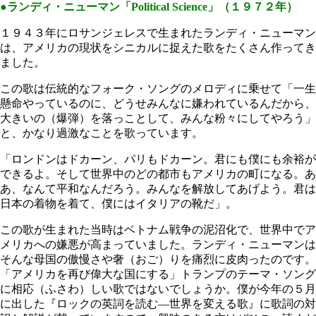
●ランディ・ニューマン「Political Science」（１９７２年）
１９４３年にロサンジェレスで生まれたランディ・ニューマン
は、アメリカの現状をシニカルに捉えた歌をたくさん作ってき
ました。
この歌は伝統的なフォーク・ソングのメロディに乗せて「一生
懸命やっているのに、どうせみんなに嫌われているんだから、
大きいの（爆弾）を落っことして、みんな粉々にしてやろう」
と、かなり過激なことを歌っています。
「ロンドンはドカーン、パリもドカーン。君にも僕にも余裕が
できるよ。そして世界中のどの都市もアメリカの町になる。あ
あ、なんて平和なんだろう。みんなを解放してあげよう。君は
日本の着物を着て、僕にはイタリアの靴だ」。
この歌が生まれた当時はベトナム戦争の泥沼化で、世界中でア
メリカへの嫌悪が高まっていました。ランディ・ニューマンは
そんな母国の傲慢さや奢（おご）りを痛烈に皮肉ったのです。
「アメリカを再び偉大な国にする」トランプのテーマ・ソング
に相応（ふさわ）しい歌ではないでしょうか。僕が今年の５月
に出した『ロックの英詞を読む―世界を変える歌』に歌詞の対