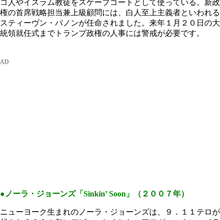
コ人やイスラム教徒をスケープゴートとして使っている。新政
権の首席戦略担当兼上級顧問には、白人至上主義者といわれる
スティーヴン・バノンが任命されました。来年１月２０日の大
統領就任式までトランプ政権の人事には警戒が必要です。
●ノーラ・ジョーンズ「Sinkin’ Soon」（２００７年）
ニューヨーク生まれのノーラ・ジョーンズは、９．１１テロが