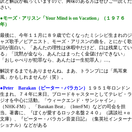
訳と解説が載っていますので、興味のある方はぜひご一読くだ
さい。
●モーズ・アリスン「Your Mind is on Vacation」（１９７６
年）
最後に、今年１１月に８９歳で亡くなったミシシピ生まれのジ
ャズ歌手／ピアニスト、モーズ・アリスンの曲を。とにかく歌
詞が面白い。「あんたの理性は休暇中だけど、口は残業してい
る」「沈黙が金なら、あんたはまったく金儲けができない」
「おしゃべりが犯罪なら、あんたは一生犯罪人」…。
解説するまでもありませんね。まあ、トランプには「馬耳東
風」かもしれませんが（笑）。
●Peter Barakan（ピーター・バラカン）
１９５１年ロンドン
生まれ。７４年に来日。ブロードキャスターとしてテレビ・ラ
ジオを中心に活動。「ウィークエンド・サンシャイン」
（NHK-FM）、「Barakan Beat」（InterFM）などの司会を担
当。著書に、『ぼくが愛するロック名盤２４０』（講談社＋α
文庫）、『ピーター・バラカン音楽日記』（集英社インターナ
ショナル）などがある