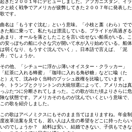
起きた２００１年にデビューしました。アフガニスタン、イラ
クと続く戦争でアメリカが疲弊してきた２００７年に発表した
歌です。
曲名は「もうすぐ沈む」という意味。「小枝と藁（わら）でで
きた船に乗って、私たちは漂流している。プライドが高過ぎる
あまり、オールを落としたことを言い出せない船長がいる。こ
の安っぽちの船に小さな穴が開いて水が入り始めている。船体
は弱くなり、もうすぐ沈んでいく」。日本語で言えば、「泥
舟」でしょうか。
その他、「シチューに浮かぶ薄いオイスター・クラッカー」
「紅茶に入れる蜂蜜」「珈琲に入れる角砂糖」などに喩（た
と）えて、沈みゆく当時のブッシュ政権を比喩しています。
今、トランプとクリントンの大統領選によって、アメリカは真
っぷたつに分断されてしまった。この歌が出た頃よりさらに危
険な状態です。アメリカそのものが沈んでいくという意味で、
この歌を紹介しました。
この歌はアベノミクスにもそのまま当てはまりますね。年金制
度改革法案を見ても、若い人は人生の希望をどこに持ったらい
いのでしょうか？ 給料は安い、結婚できない、子供もできな