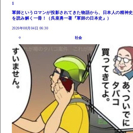
1
軍師というロマンが投影されてきた物語から、日本人の精神史
を読み解く一冊！（呉座勇一著『軍師の日本史』）
2026年08月04日 06:30
社会