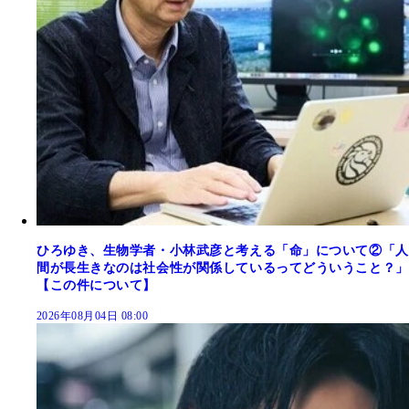
ひろゆき、生物学者・小林武彦と考える「命」について②「人
間が長生きなのは社会性が関係しているってどういうこと？」
【この件について】
2026年08月04日 08:00