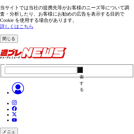
当サイトでは当社の提携先等がお客様のニーズ等について調
査・分析したり、お客様にお勧めの広告を表⽰する⽬的で
Cookie を使⽤する場合があります。
詳しくはこちら
閉じる
検
索
す
る
メニュ