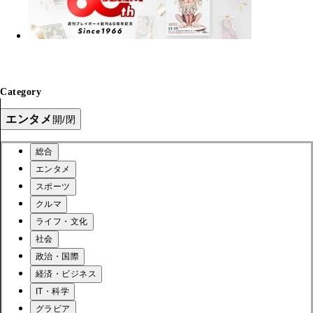
Category
エンタメ
開/閉
総合
エンタメ
スポーツ
クルマ
ライフ・文化
社会
政治・国際
経済・ビジネス
IT・科学
グラビア