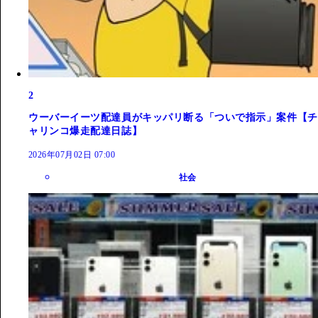
2
ウーバーイーツ配達員がキッパリ断る「ついで指示」案件【チ
ャリンコ爆走配達日誌】
2026年07月02日 07:00
社会