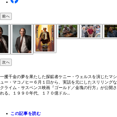
前へ
ケニーは一攫千金を夢見、仲間たちと共に金鉱を探
撮影開始前に肉体改造を行ったマシュー・マコノヒ
ケニーと共に金鉱を探す、謎めいた地質学者マイケ
金鉱の行方に一喜一憂する登場人物たちが、熱量た
める
その風貌は、完全にだらしない中年のおっさん！
アコスタ。ケニーだけではなく、彼の存在もこの物
りに描かれている！
は重要な要素となっている。演じるのはエドガー・
レス。代表作に『カルロス』など。
次へ
一攫千金の夢を果たした探鉱者ケニー・ウェルスを演じたマシ
ュー・マコノヒー６月１日から、実話を元にしたスリリングな
クライム・サスペンス映画『ゴールド／金塊の行方』が公開さ
れる。１９９０年代、１７０億ドル...
この記事を読む