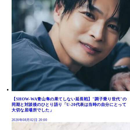
【SHOW-WA青山隼の果てしない延長戦】"調子乗り世代"の
同期と対談後のひとり語り「U-20代表は当時の自分にとって
大切な居場所でした」
2026年08月02日 20:00