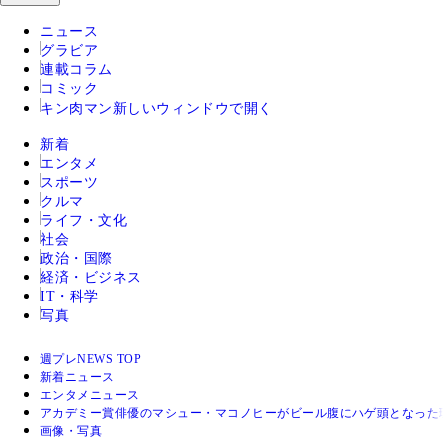
ニュース
グラビア
連載コラム
コミック
キン肉マン
新しいウィンドウで開く
新着
エンタメ
スポーツ
クルマ
ライフ・文化
社会
政治・国際
経済・ビジネス
IT・科学
写真
週プレNEWS TOP
新着ニュース
エンタメニュース
アカデミー賞俳優のマシュー・マコノヒーがビール腹にハゲ頭となった
画像・写真