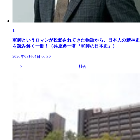
1
軍師というロマンが投影されてきた物語から、日本人の精神史
を読み解く一冊！（呉座勇一著『軍師の日本史』）
2026年08月04日 06:30
社会