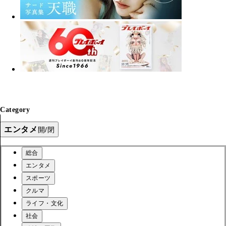
Category
エンタメ
開/閉
総合
エンタメ
スポーツ
クルマ
ライフ・文化
社会