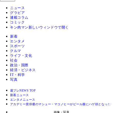
ニュース
グラビア
連載コラム
コミック
キン肉マン
新しいウィンドウで開く
新着
エンタメ
スポーツ
クルマ
ライフ・文化
社会
政治・国際
経済・ビジネス
IT・科学
写真
週プレNEWS TOP
新着ニュース
エンタメニュース
アカデミー賞俳優のマシュー・マコノヒーがビール腹にハゲ頭となった
画像・写真