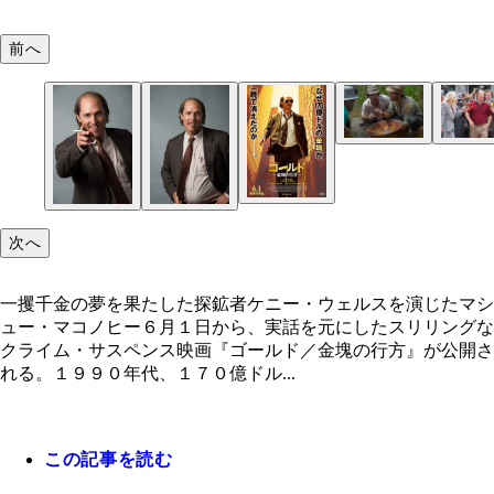
前へ
ケニーは一攫千金を夢見、仲間たちと共に金鉱を探
撮影開始前に肉体改造を行ったマシュー・マコノヒ
ケニーと共に金鉱を探す、謎めいた地質学者マイケ
金鉱の行方に一喜一憂する登場人物たちが、熱量た
める
その風貌は、完全にだらしない中年のおっさん！
アコスタ。ケニーだけではなく、彼の存在もこの物
りに描かれている！
は重要な要素となっている。演じるのはエドガー・
レス。代表作に『カルロス』など。
次へ
一攫千金の夢を果たした探鉱者ケニー・ウェルスを演じたマシ
ュー・マコノヒー６月１日から、実話を元にしたスリリングな
クライム・サスペンス映画『ゴールド／金塊の行方』が公開さ
れる。１９９０年代、１７０億ドル...
この記事を読む