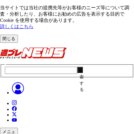
当サイトでは当社の提携先等がお客様のニーズ等について調
査・分析したり、お客様にお勧めの広告を表⽰する⽬的で
Cookie を使⽤する場合があります。
詳しくはこちら
閉じる
検
索
す
る
メニュ