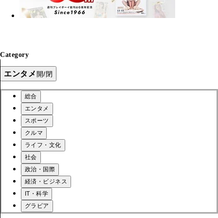
Category
エンタメ
開/閉
総合
エンタメ
スポーツ
クルマ
ライフ・文化
社会
政治・国際
経済・ビジネス
IT・科学
グラビア