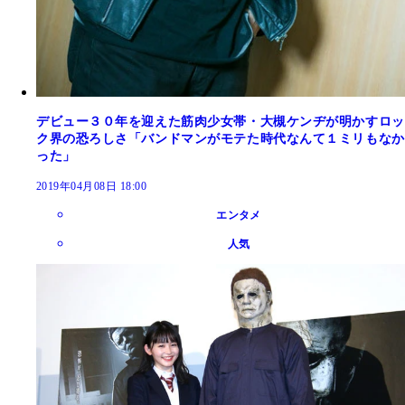
デビュー３０年を迎えた筋肉少女帯・大槻ケンヂが明かすロッ
ク界の恐ろしさ「バンドマンがモテた時代なんて１ミリもなか
った」
2019年04月08日 18:00
エンタメ
人気