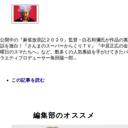
公開中の『麻雀放浪記２０２０』監督・白石和彌氏が作品の裏
話を激白！『さんまのスーパーからくりＴＶ』『中居正広の金
曜日のスマたちへ』など、数多くの人気番組を手がけてきたバ
『麻雀放浪記２０２０』 全国ロードショー公開中
ラエティプロデューサー角田陽一郎...
この記事を読む
編集部のオススメ