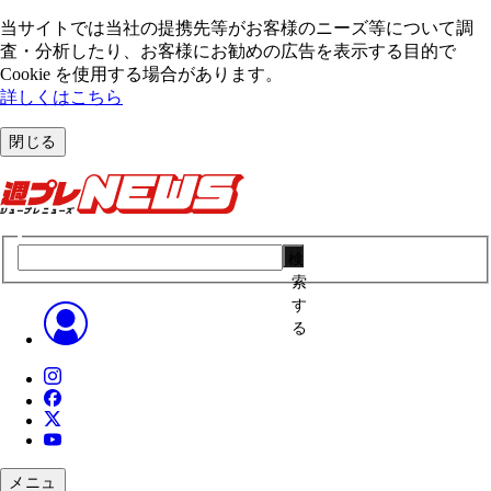
当サイトでは当社の提携先等がお客様のニーズ等について調
査・分析したり、お客様にお勧めの広告を表⽰する⽬的で
Cookie を使⽤する場合があります。
詳しくはこちら
閉じる
検
索
す
る
メニュ