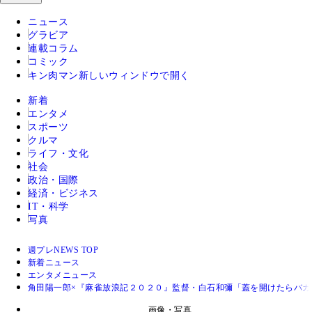
ニュース
グラビア
連載コラム
コミック
キン肉マン
新しいウィンドウで開く
新着
エンタメ
スポーツ
クルマ
ライフ・文化
社会
政治・国際
経済・ビジネス
IT・科学
写真
週プレNEWS TOP
新着ニュース
エンタメニュース
角田陽一郎×『麻雀放浪記２０２０』監督・白石和彌「蓋を開けたらバ
画像・写真