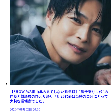
【SHOW-WA青山隼の果てしない延長戦】"調子乗り世代"の
同期と対談後のひとり語り「U-20代表は当時の自分にとって
大切な居場所でした」
2026年08月02日 20:00