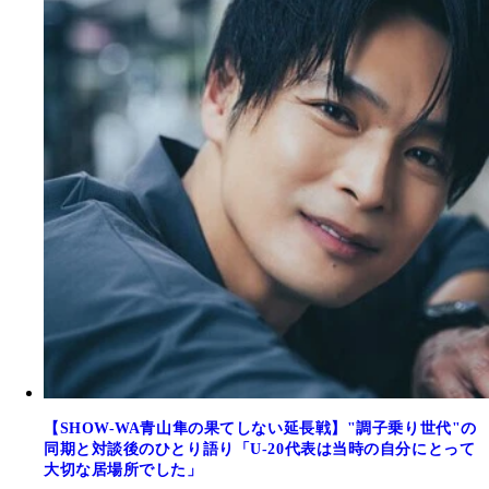
【SHOW-WA青山隼の果てしない延長戦】"調子乗り世代"の
同期と対談後のひとり語り「U-20代表は当時の自分にとって
大切な居場所でした」