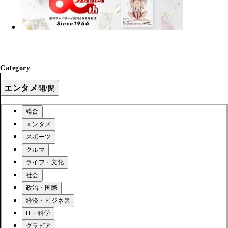
Category
エンタメ
開/閉
総合
エンタメ
スポーツ
クルマ
ライフ・文化
社会
政治・国際
経済・ビジネス
IT・科学
グラビア