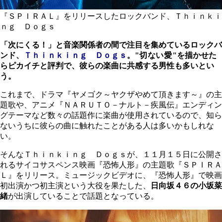
『ＳＰＩＲＡＬ』をリリースしたロックバンド、Ｔｈｉｎｋｉ
ｎｇ Ｄｏｇｓ
「次にくる！」と音楽関係者の間で注目を集めているロックバ
ンド、
Ｔｈｉｎｋｉｎｇ Ｄｏｇｓ
。"
切ない愛
"を描かせた
らピカイチと評判で、彼らの楽曲に共感する男性も多いとい
う。
これまで、ドラマ『ヤメゴク～ヤクザやめて頂きます～』の主
題歌や、アニメ『ＮＡＲＵＴＯ－ナルト－疾風伝』エンディン
グテーマなど数々の話題作に楽曲が使用されているので、知ら
ないうちに彼らの曲に触れたことがある人は多いかもしれな
い。
そんな
Ｔｈｉｎｋｉｎｇ Ｄｏｇｓ
が、１１月１５日に公開さ
れるサイコサスペンス映画『恐怖人形』の主題歌『ＳＰＩＲＡ
Ｌ』をリリース。ミュージックビデオに、『恐怖人形』で映画
初出演かつ初主演という大役を果たした、
日向坂４６の小坂菜
緒
が出演していることで話題となっている。