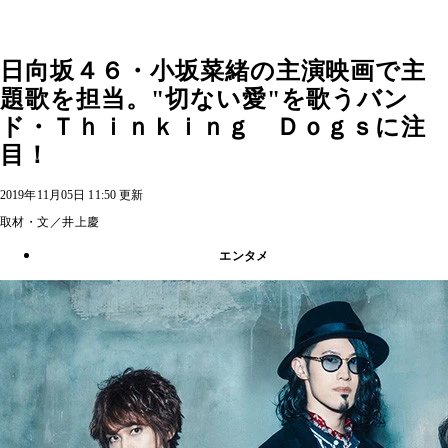
日向坂４６・小坂菜緒の主演映画で主
題歌を担当。"切ない愛"を歌うバン
ド・Ｔｈｉｎｋｉｎｇ Ｄｏｇｓに注
目！
2019年11月05日 11:50 更新
取材・文／井上慶
エンタメ