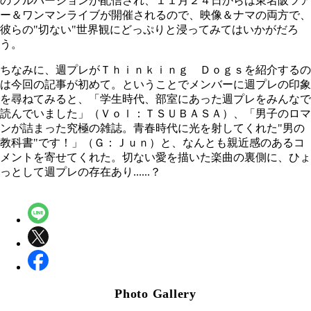
のフルバージョンが配信され、１１月２４日からは東名阪ツア
ー＆ワンマンライブが開催されるので、映像＆ナマの両方で、
彼らの"切ない"世界観にどっぷりと浸ってみてはいかがだろ
う。
ちなみに、週プレが
Ｔｈｉｎｋｉｎｇ Ｄｏｇｓ
を紹介するの
は今回の記事が初めて。ということでメンバーに週プレの印象
を尋ねてみると、「学生時代、部室にあった週プレをみんなで
読んでいました」（Ｖｏｌ：ＴＳＵＢＡＳＡ）、「男子のロマ
ンが詰まった究極の雑誌。青春時代に光を射してくれた"男の
教科書"です！」（Ｇ：Ｊｕｎ）と、なんとも親近感のあるコ
メントを寄せてくれた。切ない愛を描いた楽曲の裏側に、ひょ
っとして週プレの存在あり......？
Photo Gallery