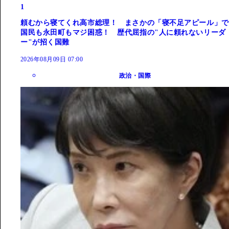
1
頼むから寝てくれ高市総理！ まさかの「寝不足アピール」で
国民も永田町もマジ困惑！ 歴代屈指の"人に頼れないリーダ
ー"が招く国難
2026年08月09日 07:00
政治・国際