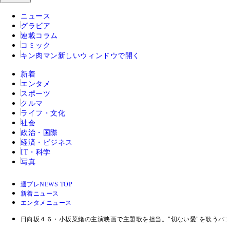
ニュース
グラビア
連載コラム
コミック
キン肉マン
新しいウィンドウで開く
新着
エンタメ
スポーツ
クルマ
ライフ・文化
社会
政治・国際
経済・ビジネス
IT・科学
写真
週プレNEWS TOP
新着ニュース
エンタメニュース
日向坂４６・小坂菜緒の主演映画で主題歌を担当。"切ない愛"を歌うバ