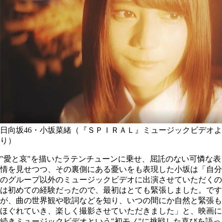
日向坂46・小坂菜緒（『ＳＰＩＲＡＬ』ミュージックビデオよ
り）
"愛と哀"を描いたラテンチューンに乗せ、屈託のない可憐な表
情を見せつつ、その裏側にある憂いをも表現した小坂は「自分
のグループ以外のミュージックビデオに出演させていただくの
は初めての経験だったので、最初はとても緊張しました。です
が、曲の世界観や歌詞などを知り、いつの間にか自然と緊張も
ほぐれていき、楽しく撮影させていただきました」と、映画に
続きミュージックビデオという"初モノ"に挑戦した喜びを語っ