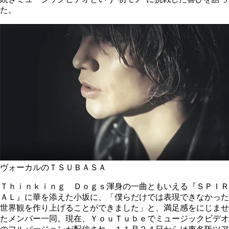
た。
ヴォーカルのＴＳＵＢＡＳＡ
Ｔｈｉｎｋｉｎｇ Ｄｏｇｓ渾身の一曲ともいえる『ＳＰＩＲ
ＡＬ』に華を添えた小坂に、「僕らだけでは表現できなかった
世界観を作り上げることができました」と、満足感をにじませ
たメンバー一同。現在、ＹｏｕＴｕｂｅでミュージックビデオ