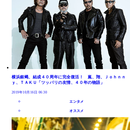
横浜銀蝿、結成４０周年に完全復活！ 嵐、翔、Ｊｏｈｎｎ
ｙ、ＴＡＫＵ「ツッパリの友情、４０年の物語」
2019年10月16日 06:30
エンタメ
オススメ