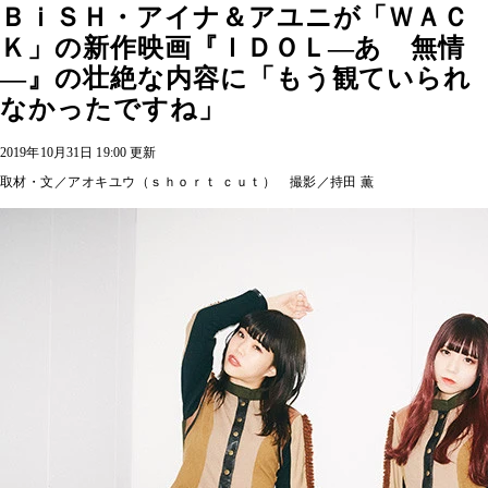
ＢｉＳＨ・アイナ＆アユニが「ＷＡＣ
Ｋ」の新作映画『ＩＤＯＬ―あゝ無情
―』の壮絶な内容に「もう観ていられ
なかったですね」
2019年10月31日 19:00 更新
取材・文／アオキユウ（ｓｈｏｒｔ ｃｕｔ） 撮影／持田 薫