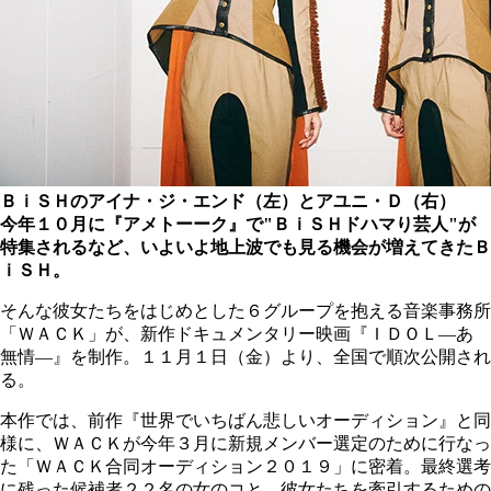
ＢｉＳＨのアイナ・ジ・エンド（左）とアユニ・Ｄ（右）
今年１０月に『アメトーーク』で"ＢｉＳＨドハマり芸人"が
特集されるなど、いよいよ地上波でも見る機会が増えてきたＢ
ｉＳＨ。
そんな彼女たちをはじめとした６グループを抱える音楽事務所
「ＷＡＣＫ」が、新作ドキュメンタリー映画『ＩＤＯＬ―あゝ
無情―』を制作。１１月１日（金）より、全国で順次公開され
る。
本作では、前作『世界でいちばん悲しいオーディション』と同
様に、ＷＡＣＫが今年３月に新規メンバー選定のために行なっ
た「ＷＡＣＫ合同オーディション２０１９」に密着。最終選考
に残った候補者２２名の女のコと、彼女たちを牽引するための