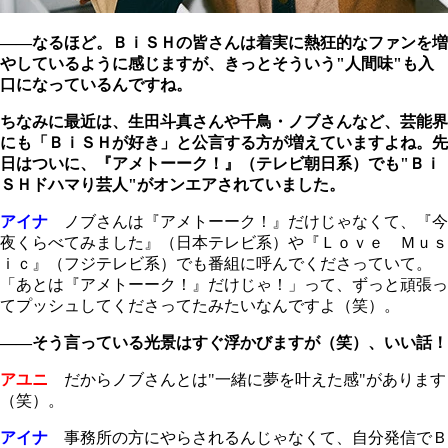
――なるほど。ＢｉＳＨの皆さんは着実に熱狂的なファンを増
やしているように感じますが、きっとそういう"人間味"も入
口になっているんですね。
ちなみに最近は、生田斗真さんや千鳥・ノブさんなど、芸能界
にも「ＢｉＳＨが好き」と公言する方が増えていますよね。先
日はついに、『アメトーーク！』（テレビ朝日系）でも"Ｂｉ
ＳＨドハマり芸人"がオンエアされていました。
アイナ
ノブさんは『アメトーーク！』だけじゃなくて、『今
夜くらべてみました』（日本テレビ系）や『Ｌｏｖｅ Ｍｕｓ
ｉｃ』（フジテレビ系）でも番組に呼んでくださっていて。
「あとは『アメトーーク！』だけじゃ！」って、ずっと頑張っ
てプッシュしてくださってたみたいなんですよ（笑）。
――そう言っている光景はすぐ浮かびますが（笑）、いい話！
アユニ
だからノブさんとは"一緒に夢を叶えた感"があります
（笑）。
アイナ
事務所の方にやらされるんじゃなくて、自分発信でＢ