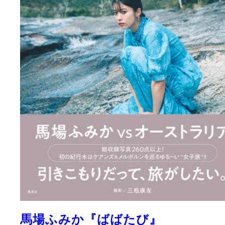
馬場ふみか『ばばたび』