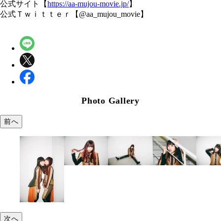
公式サイト【
https://aa-mujou-movie.jp/
】
公式Ｔｗｉｔｔｅｒ【@aa_mujou_movie】
Photo Gallery
前へ
次へ