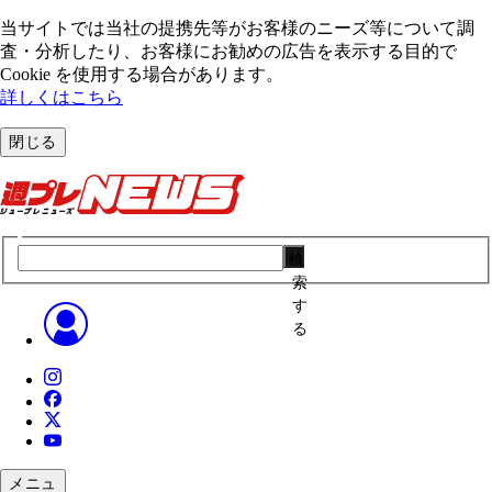
当サイトでは当社の提携先等がお客様のニーズ等について調
査・分析したり、お客様にお勧めの広告を表⽰する⽬的で
Cookie を使⽤する場合があります。
詳しくはこちら
閉じる
検
索
す
る
メニュ