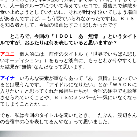
い、人一倍グループについて考えていたコで。最後まで解散を
食い止めようとしていたのに、それが叶わず泣いてしまう場面
があるんですけど......もう観ていられなかったですね。ＢｉＳ
を知る者として、今回の映画はすごく悲しかったです。
――ところで、今回の『ＩＤＯＬ―あゝ無情―』というタイト
ルですが、おふたりは何を表していると思いますか？
アユニ
個人的には、前作のタイトル（『世界でいちばん悲し
いオーディション』）をもっと淡白に、もっとわかりやすくし
た結果が"無情"なんだなって思います。
アイナ
いろんな要素が重なりあって『あゝ無情』になってい
るとは思うんです。「アイドルになりたい」とか「ＷＡＣＫに
入りたい」と思ってくれた候補生たちが、合宿の途中でも脱落
させられていくことや、ＢｉＳのメンバーが一気にいなくなっ
てしまうこととか......。
でも、私は今回のタイトルを聞いたとき、「たぶん、渡辺さん
の合宿中の心を表してるんやな」って思いました。