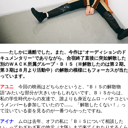
――たしかに過酷でした。また、今作は"オーディションのド
キュメンタリー"でありながら、合宿終了直後に突如解散した
別のＷＡＣＫ所属グループ・ＢｉＳ（※解散したのは第２期。
第３期は８月より活動中）の解散の模様にもフォーカスが当た
っています。
アユニ
今回の映画はどちらかというと、"ＢｉＳの解散物
語"みたいな部分が大きいかもしれないです。ＢｉＳからは、
私の学生時代からの友達で、誰よりも身近なムロ・パナコとい
うメンバーも参加していたので......。「解散したくない！」っ
て泣いている姿を見るのが一番つらかったですね。
アイナ
ムロは去年、オフの私に「ＢｉＳについて相談した
い」ってわざわざ私の地元（大阪）まで来てくれたりするくら