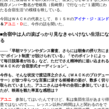
既存メンバー数名が壱岐島（長崎県）で行なった"１週間にわ
たる合宿生活"の模様を映している。
今回はＷＡＣＫの代表として、ＢｉＳＨの
アイナ・ジ・エンド
＆
アユニ・Ｄ
に、今作の話を聞いた。
■合宿中は人の涙ばっかり見なきゃいけない生活にな
る
――「早朝マラソンやダンス審査、さらには朝食の摂り方にま
で"ポイント制度"が設けられている」「そのポイントによっ
て毎日脱落者が出る」など、ただでさえ精神的に追い込まれる
ＷＡＣＫの"合宿形式オーディション"。
今作も、そんな状況で渡辺淳之介さん（ＷＡＣＫのプロデュー
サー）が放つ辛らつな言葉に涙する候補者の姿が、数多く切り
取られていました。アユニさんは今年の合宿に参加していまし
たが、映画を観た率直な感想は？
アユニ
参加してはいたんですけど、私は集団生活があまり得
意ではないので......。レッスン以外の時間は人と関わるのをで