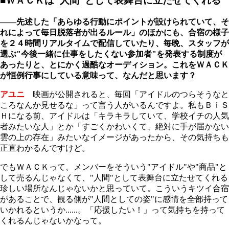
■ＷＡＣＫは"人間"として表舞台に立たせてくれる
――先述した「あらゆる行動にポイントが設けられていて、そ
れによって毎日脱落者が出るルール」のほかにも、合宿の様子
を２４時間リアルタイムで配信していたり、毎晩、スタッフが
選ぶ"今後一緒に仕事をしたくない参加者"を発表する制度が
あったりと、とにかく過酷なオーディション。これをＷＡＣＫ
が恒例行事にしている意味って、なんだと思います？
アユニ
映画が公開されると、毎回「アイドルのつらそうなと
ころなんか見せるな」って言う人がいるんですよ。私もＢｉＳ
Ｈになる前、アイドルは「キラキラしていて、学校イチの人気
者みたいな人」とか「すごくかわいくて、絶対に手が届かない
雲の上の存在」みたいなイメージがあったから、その気持ちも
正直わかるんですけど。
でもＷＡＣＫって、メンバーをそういう"アイドル"や"商品"と
して売るんじゃなくて、"人間"として表舞台に立たせてくれる
珍しい場所なんじゃないかと思っていて。こういうキツイ合宿
があることで、観る側が"人間としての姿"に感情を全部持って
いかれるというか......。「応援したい！」って気持ちを持って
くれるんじゃないかなって。