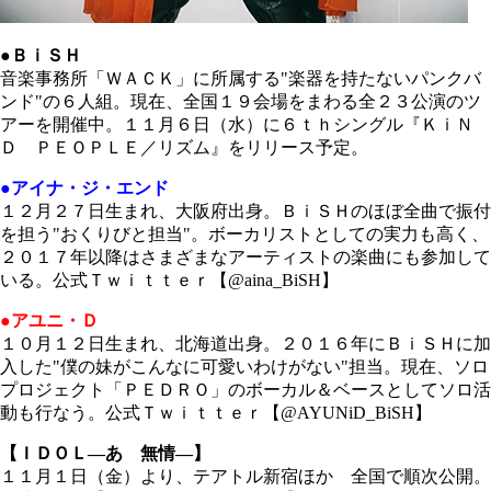
●ＢｉＳＨ
音楽事務所「ＷＡＣＫ」に所属する"楽器を持たないパンクバ
ンド"の６人組。現在、全国１９会場をまわる全２３公演のツ
アーを開催中。１１月６日（水）に６ｔｈシングル『ＫｉＮ
Ｄ ＰＥＯＰＬＥ／リズム』をリリース予定。
●アイナ・ジ・エンド
１２月２７日生まれ、大阪府出身。ＢｉＳＨのほぼ全曲で振付
を担う"おくりびと担当"。ボーカリストとしての実力も高く、
２０１７年以降はさまざまなアーティストの楽曲にも参加して
いる。公式Ｔｗｉｔｔｅｒ【@aina_BiSH】
●アユニ・Ｄ
１０月１２日生まれ、北海道出身。２０１６年にＢｉＳＨに加
入した"僕の妹がこんなに可愛いわけがない"担当。現在、ソロ
プロジェクト「ＰＥＤＲＯ」のボーカル＆ベースとしてソロ活
動も行なう。公式Ｔｗｉｔｔｅｒ【@AYUNiD_BiSH】
【ＩＤＯＬ―あゝ無情―】
１１月１日（金）より、テアトル新宿ほか 全国で順次公開。