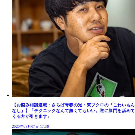
【お悩み相談連載：さらば青春の光・東ブクロの『こわいもん
なし』】「テクニックなんて無くてもいい。逆に肛門を舐めて
くる方が引きます」
2026年08月07日 17:30