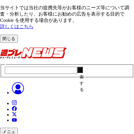
当サイトでは当社の提携先等がお客様のニーズ等について調
査・分析したり、お客様にお勧めの広告を表⽰する⽬的で
Cookie を使⽤する場合があります。
詳しくはこちら
閉じる
検
索
す
る
メニュ