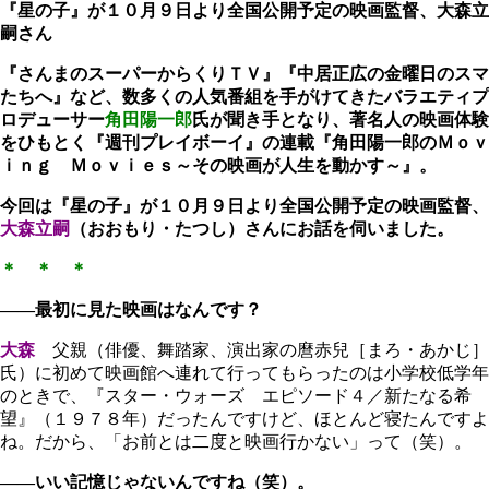
『星の子』が１０月９日より全国公開予定の映画監督、大森立
嗣さん
『さんまのスーパーからくりＴＶ』『中居正広の金曜日のスマ
たちへ』など、数多くの人気番組を手がけてきたバラエティプ
ロデューサー
角田陽一郎
氏が聞き手となり、著名人の映画体験
をひもとく『週刊プレイボーイ』の連載『角田陽一郎のＭｏｖ
ｉｎｇ Ｍｏｖｉｅｓ～その映画が人生を動かす～』。
今回は『星の子』が１０月９日より全国公開予定の映画監督、
大森立嗣
（おおもり・たつし）
さんにお話を伺いました。
＊ ＊ ＊
――最初に見た映画はなんです？
大森
父親（俳優、舞踏家、演出家の麿赤兒［まろ・あかじ］
氏）に初めて映画館へ連れて行ってもらったのは小学校低学年
のときで、『スター・ウォーズ エピソード４／新たなる希
望』（１９７８年）だったんですけど、ほとんど寝たんですよ
ね。だから、「お前とは二度と映画行かない」って（笑）。
――いい記憶じゃないんですね（笑）。