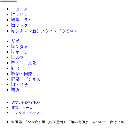
ニュース
グラビア
連載コラム
コミック
キン肉マン
新しいウィンドウで開く
新着
エンタメ
スポーツ
クルマ
ライフ・文化
社会
政治・国際
経済・ビジネス
IT・科学
写真
週プレNEWS TOP
新着ニュース
エンタメニュース
角田陽一郎×大森立嗣（映画監督）「弟の南朋はジャッキー、僕はブル