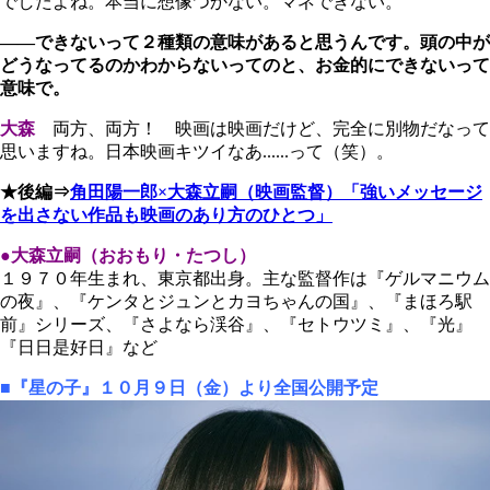
でしたよね。本当に想像つかない。マネできない。
――できないって２種類の意味があると思うんです。頭の中が
どうなってるのかわからないってのと、お金的にできないって
意味で。
大森
両方、両方！ 映画は映画だけど、完全に別物だなって
思いますね。日本映画キツイなあ......って（笑）。
★後編⇒
角田陽一郎×大森立嗣（映画監督）「強いメッセージ
を出さない作品も映画のあり方のひとつ」
●大森立嗣（おおもり・たつし）
１９７０年生まれ、東京都出身。主な監督作は『ゲルマニウム
の夜』、『ケンタとジュンとカヨちゃんの国』、『まほろ駅
前』シリーズ、『さよなら渓谷』、『セトウツミ』、『光』
『日日是好日』など
■『星の子』１０月９日（金）より全国公開予定