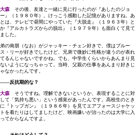
大森
その後、友達と一緒に見に行ったのが『あしたのジョ
ー』（１９８０年）。けっこう感動した記憶がありますね。あ
とは、テレビで昼間にやっていた『大脱走』（１９６３年）と
か『アルカトラズからの脱出』（１９７９年）も面白くて見て
ました。
弟の南朋（なお）がジャッキー・チェン好きで、僕はブルー
ス・リーが好きでしたけど、兄弟で微妙に性格が違うのが表れ
てるんじゃないですかね。でも、中学生くらいからあんまり見
ないようになっちゃって。当時、父親の仕事をあんまり好きじ
ゃなかったんです。
――反抗期的な？
大森
そうですね。理解できないというか、表現することに対
して「気持ち悪い」という感覚があったんです。高校生のとき
に『トップガン』（１９８６年）を見てエアフォースジャケッ
トを着たりはしてましたけど、映画嫌いが治ったのは大学に入
ってからなんですよ。
――それはどうして？