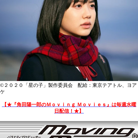
©２０２０「星の子」製作委員会 配給：東京テアトル、ヨア
ケ
【★『角田陽一郎のＭｏｖｉｎｇ Ｍｏｖｉｅｓ』は毎週水曜
日配信！★】