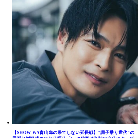
【SHOW-WA青山隼の果てしない延長戦】"調子乗り世代"の