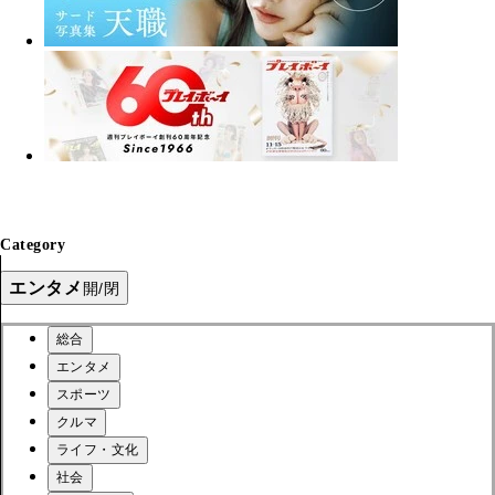
Category
エンタメ
開/閉
総合
エンタメ
スポーツ
クルマ
ライフ・文化
社会