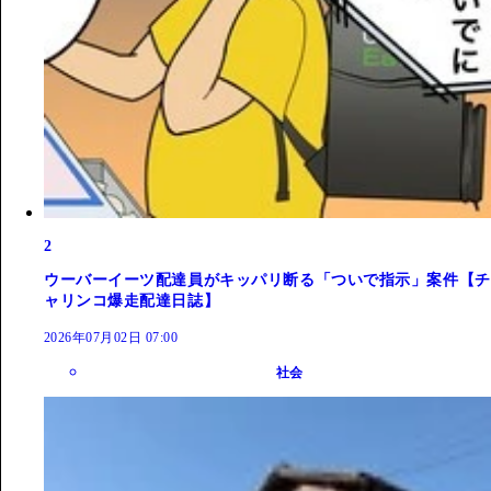
2
ウーバーイーツ配達員がキッパリ断る「ついで指示」案件【チ
ャリンコ爆走配達日誌】
2026年07月02日 07:00
社会