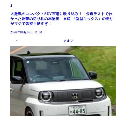
4
大激戦のコンパクトSUV市場に殴り込み！ 公道テストでわ
かった反撃の切り札の本物度 日産 「新型キックス」の走り
がマジで気持ち良すぎ！
2026年08月05日 11:30
クルマ