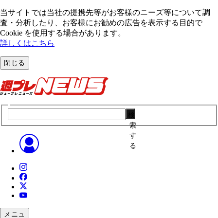
当サイトでは当社の提携先等がお客様のニーズ等について調
査・分析したり、お客様にお勧めの広告を表⽰する⽬的で
Cookie を使⽤する場合があります。
詳しくはこちら
閉じる
検
索
す
る
メニュ