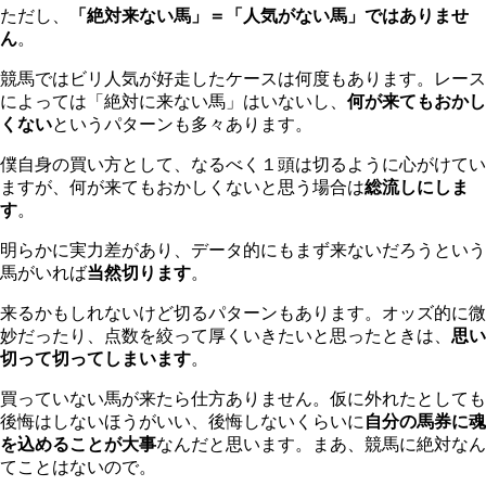
ただし、
「絶対来ない馬」＝「人気がない馬」ではありませ
ん
。
競馬ではビリ人気が好走したケースは何度もあります。レース
によっては「絶対に来ない馬」はいないし、
何が来てもおかし
くない
というパターンも多々あります。
僕自身の買い方として、なるべく１頭は切るように心がけてい
ますが、何が来てもおかしくないと思う場合は
総流しにしま
す
。
明らかに実力差があり、データ的にもまず来ないだろうという
馬がいれば
当然切ります
。
来るかもしれないけど切るパターンもあります。オッズ的に微
妙だったり、点数を絞って厚くいきたいと思ったときは、
思い
切って切ってしまいます
。
買っていない馬が来たら仕方ありません。仮に外れたとしても
後悔はしないほうがいい、後悔しないくらいに
自分の馬券に魂
を込めることが大事
なんだと思います。まあ、競馬に絶対なん
てことはないので。