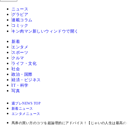
ニュース
グラビア
連載コラム
コミック
キン肉マン
新しいウィンドウで開く
新着
エンタメ
スポーツ
クルマ
ライフ・文化
社会
政治・国際
経済・ビジネス
IT・科学
写真
週プレNEWS TOP
新着ニュース
エンタメニュース
馬券の買い方のコツを超論理的にアドバイス！【じゃいの人生は最高の