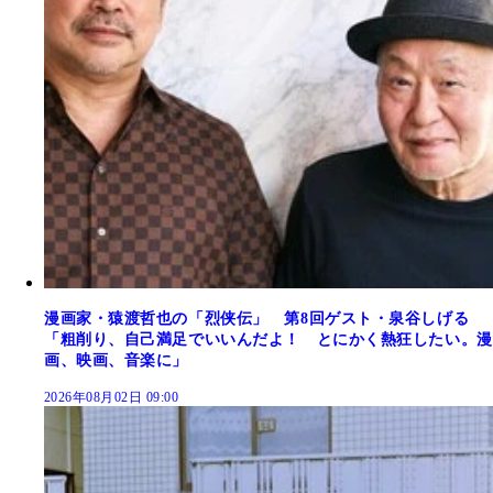
漫画家・猿渡哲也の「烈侠伝」 第8回ゲスト・泉谷しげる
「粗削り、自己満足でいいんだよ！ とにかく熱狂したい。漫
画、映画、音楽に」
2026年08月02日 09:00