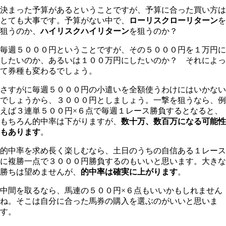
決まった予算があるということですが、予算に合った買い方は
とても大事です。予算がない中で、
ローリスクローリターン
を
狙うのか、
ハイリスクハイリターン
を狙うのか？
毎週５０００円ということですが、その５０００円を１万円に
したいのか、あるいは１００万円にしたいのか？ それによっ
て券種も変わるでしょう。
さすがに毎週５０００円の小遣いを全額使うわけにはいかない
でしょうから、３０００円としましょう。一撃を狙うなら、例
えば３連単５００円×６点で毎週１レース勝負するとなると、
もちろん的中率は下がりますが、
数十万、数百万になる可能性
もあります
。
的中率を求め長く楽しむなら、土日のうちの自信ある１レース
に複勝一点で３０００円勝負するのもいいと思います。大きな
勝ちは望めませんが、
的中率は確実に上がります
。
中間を取るなら、馬連の５００円×６点もいいかもしれません
ね。そこは自分に合った馬券の購入を選ぶのがいいと思いま
す。