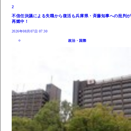
2
不信任決議による失職から復活も兵庫県・斉藤知事への批判が
再燃中！
2026年08月07日 07:30
政治・国際