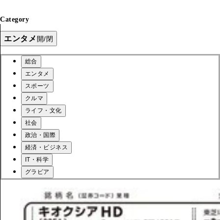
Category
エンタメ
開/閉
総合
エンタメ
スポーツ
クルマ
ライフ・文化
社会
政治・国際
経済・ビジネス
IT・科学
グラビア