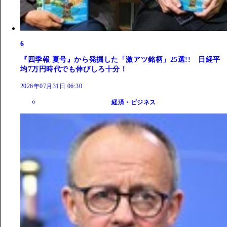
6
『四季報 夏号』から発掘した「激アツ銘柄」25選!! 日経平
均7万円時代でも伸びしろ十分！
2026年07月31日 06:30
経済・ビジネス