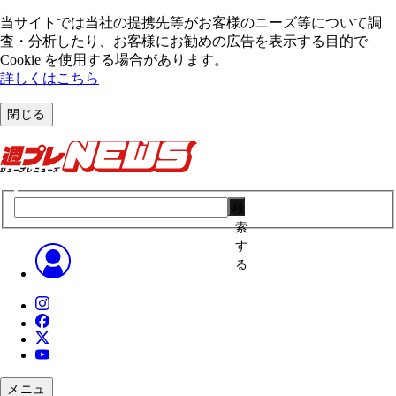
当サイトでは当社の提携先等がお客様のニーズ等について調
査・分析したり、お客様にお勧めの広告を表⽰する⽬的で
Cookie を使⽤する場合があります。
詳しくはこちら
閉じる
検
索
す
る
メニュ