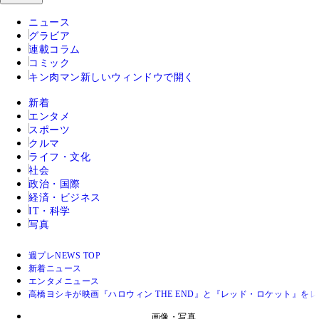
ニュース
グラビア
連載コラム
コミック
キン肉マン
新しいウィンドウで開く
新着
エンタメ
スポーツ
クルマ
ライフ・文化
社会
政治・国際
経済・ビジネス
IT・科学
写真
週プレNEWS TOP
新着ニュース
エンタメニュース
高橋ヨシキが映画『ハロウィン THE END』と『レッド・ロケット』を
画像・写真