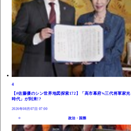
4
【#佐藤優のシン世界地図探索172】「高市幕府≒三代将軍家光
時代」が到来!?
2026年08月07日 07:00
政治・国際