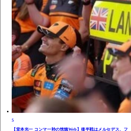
5
【堂本光一 コンマ一秒の恍惚Web】後半戦はメルセデス、フ