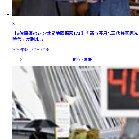
3
【#佐藤優のシン世界地図探索172】「高市幕府≒三代将軍家光
時代」が到来!?
2026年08月07日 07:00
政治・国際