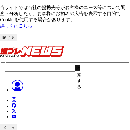
当サイトでは当社の提携先等がお客様のニーズ等について調
査・分析したり、お客様にお勧めの広告を表⽰する⽬的で
Cookie を使⽤する場合があります。
詳しくはこちら
閉じる
検
索
す
る
メニュ