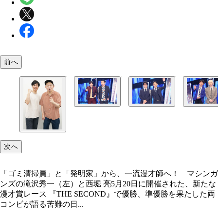
前へ
『THE SECOND』準優勝のマシンガンズ
西堀「翌日、土田さんのラジオのゲストでニッポン
滝沢「対戦前に小宮（左）が『僕らイジるんでそち
に行ったら、近くの『よしもと有楽町』で囲碁将棋
イジってください』って。準決勝はそういう漫才だ
タ3本やってた」。滝沢「機械なんじゃないの？」
ね」
次へ
「ゴミ清掃員」と「発明家」から、一流漫才師へ！ マシンガ
ンズの滝沢秀一（左）と西堀 亮5月20日に開催された、新たな
漫才賞レース 『THE SECOND』で優勝、準優勝を果たした両
コンビが語る苦難の日...