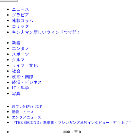
ニュース
グラビア
連載コラム
コミック
キン肉マン
新しいウィンドウで開く
新着
エンタメ
スポーツ
クルマ
ライフ・文化
社会
政治・国際
経済・ビジネス
IT・科学
写真
週プレNEWS TOP
新着ニュース
エンタメニュース
『THE SECOND』準優勝・マシンガンズ単独インタビュー「打ち上
画像・写真