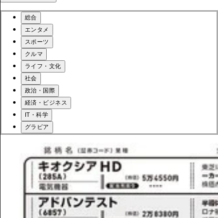
総合
エンタメ
スポーツ
クルマ
ライフ・文化
社会
政治・国際
経済・ビジネス
IT・科学
グラビア