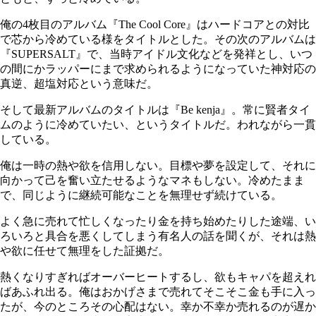
俺の4枚目のアルバム『The Cool Core』はハードコアとの対比
で芯から冷めている様をタイトルとした。その次のアルバムは
『SUPERSALT』で、当時アイドル文化などを発祥とし、いつ
の間にかラッパーにまで求められるようになっていた神対応の
真逆、超塩対応という意味だ。
そして最新アルバムのタイトルは『Be kenja』。常に賢者タイ
ムのように冷めていたい、というタイトルだ。われながら一貫
している。
俺は一時の熱や欲を信用しない。目標や夢を設定して、それに
向かって己を奮い立たせるようなマネもしない。冷めたまま
で、同じように継続可能なことを無理せず続けている。
よく急に売れて忙しくなったり金を持ち始めたりした途端、い
ろいろと具合を悪くしてしまう有名人の話を聞くが、それは熱
や欲に任せて無理をした証拠だ。
熱くなりすぎればオーバーヒートするし、欲もキャパを超えれ
ばあふれ出る。俺はおかげさまで売れてそこそこ金も手に入っ
たが、今のところその心配はない。幸か不幸か売れるのが遅か