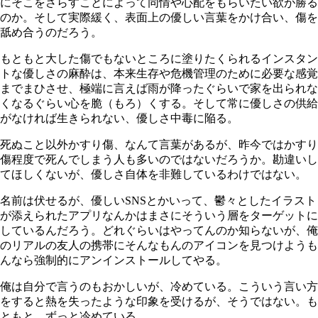
にそこをさらすことによって同情や心配をもらいたい欲が勝る
のか。そして実際緩く、表面上の優しい言葉をかけ合い、傷を
舐め合うのだろう。
もともと大した傷でもないところに塗りたくられるインスタン
トな優しさの麻酔は、本来生存や危機管理のために必要な感覚
までまひさせ、極端に言えば雨が降ったぐらいで家を出られな
くなるぐらい心を脆（もろ）くする。そして常に優しさの供給
がなければ生きられない、優しさ中毒に陥る。
死ぬこと以外かすり傷、なんて言葉があるが、昨今ではかすり
傷程度で死んでしまう人も多いのではないだろうか。勘違いし
てほしくないが、優しさ自体を非難しているわけではない。
名前は伏せるが、優しいSNSとかいって、鬱々としたイラスト
が添えられたアプリなんかはまさにそういう層をターゲットに
しているんだろう。どれぐらいはやってんのか知らないが、俺
のリアルの友人の携帯にそんなもんのアイコンを見つけようも
んなら強制的にアンインストールしてやる。
俺は自分で言うのもおかしいが、冷めている。こういう言い方
をすると熱を失ったような印象を受けるが、そうではない。も
ともと、ずっと冷めている。