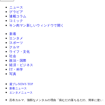
ニュース
グラビア
連載コラム
コミック
キン肉マン
新しいウィンドウで開く
新着
エンタメ
スポーツ
クルマ
ライフ・文化
社会
政治・国際
経済・ビジネス
IT・科学
写真
週プレNEWS TOP
新着ニュース
エンタメニュース
呂布カルマ、強靱なメンタルの理由「病むだの落ちるだの、簡単に使い