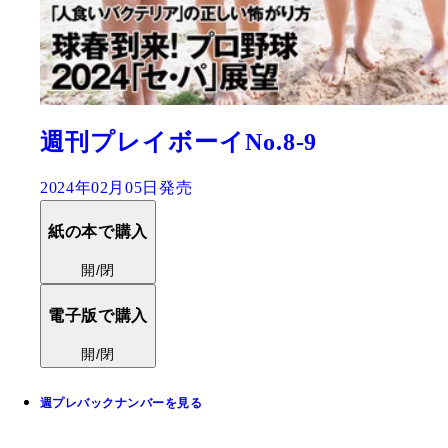
週刊プレイボーイNo.8-9
2024年02月05日発売
紙の本で購入
開/閉
電子版で購入
開/閉
週プレバックナンバーを見る