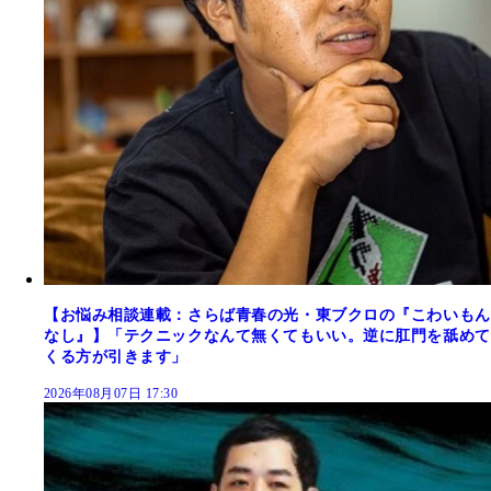
【お悩み相談連載：さらば青春の光・東ブクロの『こわいもん
なし』】「テクニックなんて無くてもいい。逆に肛門を舐めて
くる方が引きます」
2026年08月07日 17:30