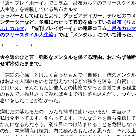
『週刊プレイボーイ』でコラム「呂布カルマのフリースタイル
人生論」を連載している呂布カルマ
ラッパーとしてはもとより、グラビアディガー、テレビのコメ
ンテーターなど、多岐にわたって異彩を放っている
呂布（りょ
ふ）カルマ
。『週刊プレイボーイ』の連載コラム
「呂布カルマ
のフリースタイル人生論」
では「メンタル」について語った。
＊ ＊ ＊
★今週のひと言「強靱なメンタルを保てる理由。おごらず油断
せず冷めたままで」
「鋼鉄の心臓」とはよく言ったもんで（自称）、俺のメンタル
はおよそ人間のものとは思えないほどの強さを誇る（自賛）。
とはいえ、そんなもんは他人との比較でやっと自覚できる程度
のもんで、振り返ってみれば今まで特別落ち込んだり、つらい
思いをしたことがなかった。
病むだの落ちるだの、みんな簡単に使いたがるが、本当か？
私は今弱ってます、食らってます、そんなことを自ら発信して
なんになるんだろう。弱り目につけ込まれることを危惧しない
のか。本来弱点は極力、内に秘めるもんだと思うが、それ以上