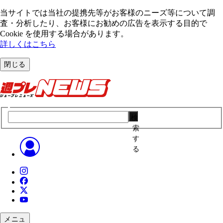
当サイトでは当社の提携先等がお客様のニーズ等について調
査・分析したり、お客様にお勧めの広告を表⽰する⽬的で
Cookie を使⽤する場合があります。
詳しくはこちら
閉じる
検
索
す
る
メニュ