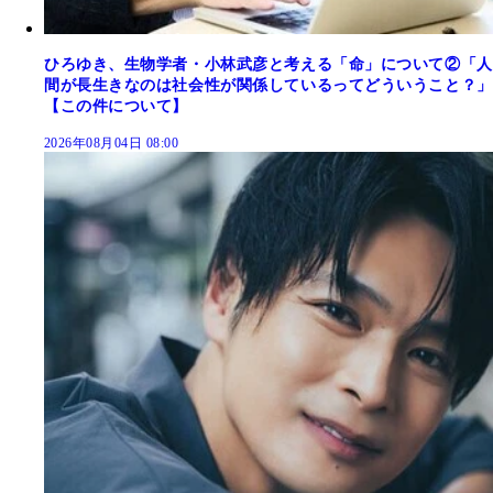
ひろゆき、生物学者・小林武彦と考える「命」について②「人
間が長生きなのは社会性が関係しているってどういうこと？」
【この件について】
2026年08月04日 08:00