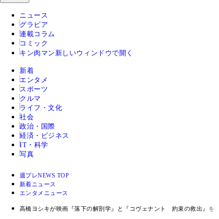
ニュース
グラビア
連載コラム
コミック
キン肉マン
新しいウィンドウで開く
新着
エンタメ
スポーツ
クルマ
ライフ・文化
社会
政治・国際
経済・ビジネス
IT・科学
写真
週プレNEWS TOP
新着ニュース
エンタメニュース
高橋ヨシキが映画『落下の解剖学』と『コヴェナント 約束の救出』を