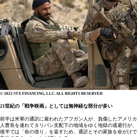
© 2022 STX FINANCING, LLC. ALL RIGHTS RESERVED
21世紀の「戦争映画」としては無神経な部分が多い
前半は米軍の通訳に雇われたアフガン人が、負傷したアメリカ
人曹長を連れてタリバン支配下の地域をゆく地獄の逃避行が、
後半では「命の借り」を返すため、通訳とその家族を命がけで