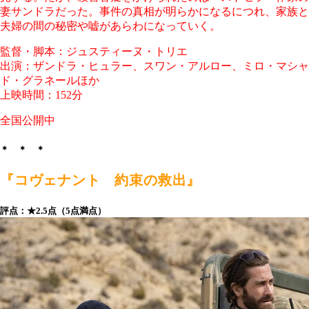
妻サンドラだった。事件の真相が明らかになるにつれ、家族と
夫婦の間の秘密や嘘があらわになっていく。
監督・脚本：ジュスティーヌ・トリエ
出演：ザンドラ・ヒュラー、スワン・アルロー、ミロ・マシャ
ド・グラネールほか
上映時間：152分
全国公開中
＊ ＊ ＊
『コヴェナント 約束の救出』
評点：★2.5点（5点満点）