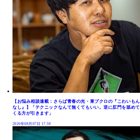
【お悩み相談連載：さらば青春の光・東ブクロの『こわいもん
なし』】「テクニックなんて無くてもいい。逆に肛門を舐めて
くる方が引きます」
2026年08月07日 17:30