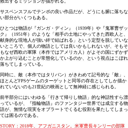
救出するミッションが描かれる。
サスペンスフルでテンポの良い作品だが、どうにも腑に落ちな
い部分がいくつもある。
ひとつは物語が『ガンガ・ディン』（1939年）や『鬼軍曹ザッ
ク』（1951年）のような「相手の土地にやってきた西欧人と、
献身的な現地人が強い絆で結ばれる」という定型を脱していな
いところで、個人の物語としては良いかもしれないが、そもそ
もなぜ西欧の軍隊（本作ではアメリカ人）がよその国にずかず
か上がり込むことが常態化しているのか、という視点はこぼれ
落ちてしまっている。
同時に、敵（本作ではタリバン）がきわめて記号的な「敵」、
ほとんどFPSゲームのターゲットと同等の存在としてしか描か
れていないのも21世紀の映画として無神経に感じられる。
前半部分にはいわゆる「行きて帰りし物語」的な神話性すら漂
っているが、『指輪物語』のファンタジー世界では成立する物
語が、無情な現実をオブラートでくるむ役割を果たしてしまっ
ては困るのである。
STORY：2018年、アフガニスタン。米軍曹長キンリーの部隊