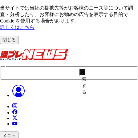
当サイトでは当社の提携先等がお客様のニーズ等について調
査・分析したり、お客様にお勧めの広告を表⽰する⽬的で
Cookie を使⽤する場合があります。
詳しくはこちら
閉じる
検
索
す
る
メニュ