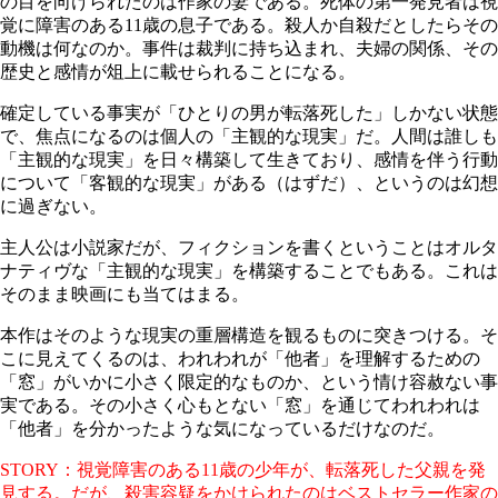
の目を向けられたのは作家の妻である。死体の第一発見者は視
覚に障害のある11歳の息子である。殺人か自殺だとしたらその
動機は何なのか。事件は裁判に持ち込まれ、夫婦の関係、その
歴史と感情が俎上に載せられることになる。
確定している事実が「ひとりの男が転落死した」しかない状態
で、焦点になるのは個人の「主観的な現実」だ。人間は誰しも
「主観的な現実」を日々構築して生きており、感情を伴う行動
について「客観的な現実」がある（はずだ）、というのは幻想
に過ぎない。
主人公は小説家だが、フィクションを書くということはオルタ
ナティヴな「主観的な現実」を構築することでもある。これは
そのまま映画にも当てはまる。
本作はそのような現実の重層構造を観るものに突きつける。そ
こに見えてくるのは、われわれが「他者」を理解するための
「窓」がいかに小さく限定的なものか、という情け容赦ない事
実である。その小さく心もとない「窓」を通じてわれわれは
「他者」を分かったような気になっているだけなのだ。
STORY：視覚障害のある11歳の少年が、転落死した父親を発
見する。だが、殺害容疑をかけられたのはベストセラー作家の