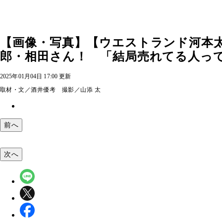
【画像・写真】【ウエストランド河本太
郎・相田さん！ 「結局売れてる人って努
2025年01月04日 17:00 更新
取材・文／酒井優考 撮影／山添 太
前へ
次へ