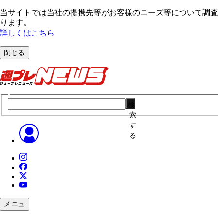
当サイトでは当社の提携先等がお客様のニーズ等について調査・
ります。
詳しくはこちら
閉じる
検
索
す
る
メニュ