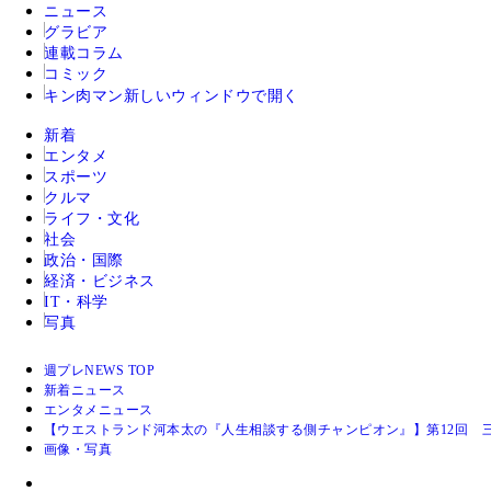
ニュース
グラビア
連載コラム
コミック
キン肉マン
新しいウィンドウで開く
新着
エンタメ
スポーツ
クルマ
ライフ・文化
社会
政治・国際
経済・ビジネス
IT・科学
写真
週プレNEWS TOP
新着ニュース
エンタメニュース
【ウエストランド河本太の『人生相談する側チャンピオン』】第12回 
画像・写真