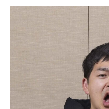
河本太
相田周二
河本太と相田周二