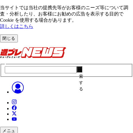
当サイトでは当社の提携先等がお客様のニーズ等について調
査・分析したり、お客様にお勧めの広告を表⽰する⽬的で
Cookie を使⽤する場合があります。
詳しくはこちら
閉じる
検
索
す
る
メニュ