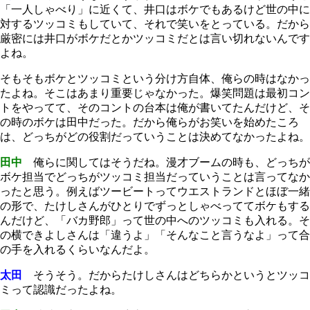
「一人しゃべり」に近くて、井口はボケでもあるけど世の中に
対するツッコミもしていて、それで笑いをとっている。だから
厳密には井口がボケだとかツッコミだとは言い切れないんです
よね。
そもそもボケとツッコミという分け方自体、俺らの時はなかっ
たよね。そこはあまり重要じゃなかった。爆笑問題は最初コン
トをやってて、そのコントの台本は俺が書いてたんだけど、そ
の時のボケは田中だった。だから俺らがお笑いを始めたころ
は、どっちがどの役割だっていうことは決めてなかったよね。
田中
俺らに関してはそうだね。漫才ブームの時も、どっちが
ボケ担当でどっちがツッコミ担当だっていうことは言ってなか
ったと思う。例えばツービートってウエストランドとほぼ一緒
の形で、たけしさんがひとりでずっとしゃべっててボケもする
んだけど、「バカ野郎」って世の中へのツッコミも入れる。そ
の横できよしさんは「違うよ」「そんなこと言うなよ」って合
の手を入れるくらいなんだよ。
太田
そうそう。だからたけしさんはどちらかというとツッコ
ミって認識だったよね。