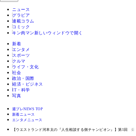
ニュース
グラビア
連載コラム
コミック
キン肉マン
新しいウィンドウで開く
新着
エンタメ
スポーツ
クルマ
ライフ・文化
社会
政治・国際
経済・ビジネス
IT・科学
写真
週プレNEWS TOP
新着ニュース
エンタメニュース
【ウエストランド河本太の『人生相談する側チャンピオン』】第1回 爆