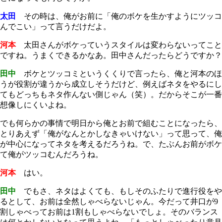
太田
その時は、俺がお前に「俺のボケを生かすようにツッコ
んでこい」って言うだけだよ。
河本
太田さんがボケっていうスタイルは変わらないってこと
ですね。うまくできるかなあ。田中さんだったらどうですか？
田中
ボケとツッコミというくくりで言ったら、俺と河本のほ
うが役割が違うから成立しそうだけど、例えばネタをやるにし
てもどっちもネタ作んない側じゃん（笑）。だからそこが一番
想像しにくいよね。
でも何らかの事情で明日から俺とお前で組むことになったら、
とりあえず「俺がなんとかしなきゃいけない」って思って、俺
が中心になってネタを考えるだろうね。で、たぶんお前がボケ
て俺がツッコむんだろうね。
河本
はい。
田中
でもさ、ネタはよくても、もしそのふたりで進行役をや
るとして、お前は全然しゃべらないじゃん。今だって井口が9
割しゃべってお前は1割もしゃべらないでしょ。そのバランス