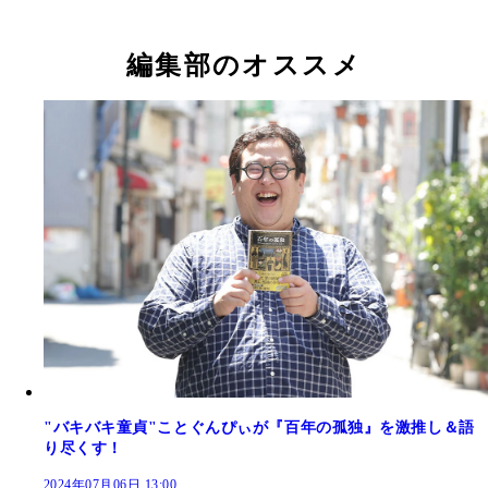
編集部のオススメ
"バキバキ童貞"ことぐんぴぃが『百年の孤独』を激推し＆語
り尽くす！
2024年07月06日 13:00