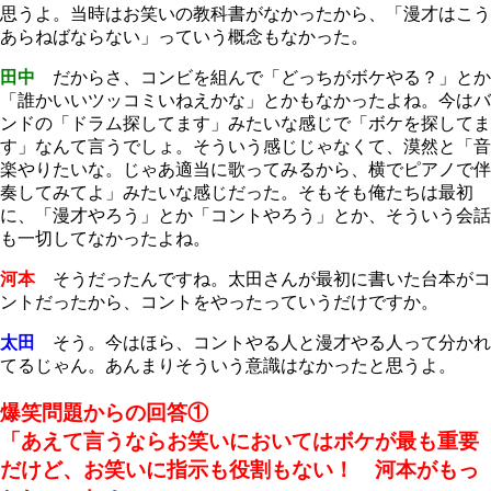
思うよ。当時はお笑いの教科書がなかったから、「漫才はこう
あらねばならない」っていう概念もなかった。
田中
だからさ、コンビを組んで「どっちがボケやる？」とか
「誰かいいツッコミいねえかな」とかもなかったよね。今はバ
ンドの「ドラム探してます」みたいな感じで「ボケを探してま
す」なんて言うでしょ。そういう感じじゃなくて、漠然と「音
楽やりたいな。じゃあ適当に歌ってみるから、横でピアノで伴
奏してみてよ」みたいな感じだった。そもそも俺たちは最初
に、「漫才やろう」とか「コントやろう」とか、そういう会話
も一切してなかったよね。
河本
そうだったんですね。太田さんが最初に書いた台本がコ
ントだったから、コントをやったっていうだけですか。
太田
そう。今はほら、コントやる人と漫才やる人って分かれ
てるじゃん。あんまりそういう意識はなかったと思うよ。
爆笑問題からの回答①
「あえて言うならお笑いにおいてはボケが最も重要
だけど、お笑いに指示も役割もない！ 河本がもっ