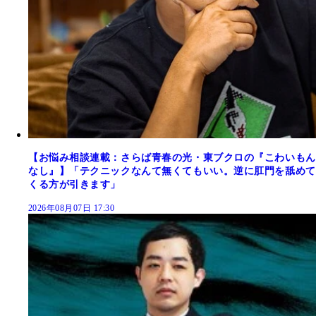
【お悩み相談連載：さらば青春の光・東ブクロの『こわいもん
なし』】「テクニックなんて無くてもいい。逆に肛門を舐めて
くる方が引きます」
2026年08月07日 17:30