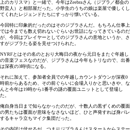
上のカリスマ）と一緒で、今年はZeebraさん（ジブラ／都会の
野蛮人）と相部屋だった。小学生のうちの娘は楽屋で優しくし
てくれたレジェンドたちにすっかり懐いている。
今回特に印象的だったのはそのジブラさんだ。もちろん仕事上
では今までも数え切れないぐらいお世話になってきているのだ
が、今回はプレイヤーとしてのジブラさんの意地というか、さ
すがジブラたる姿を見せつけられた。
NYRFとはその名のとおり大晦日の夜から元日をまたぐ年越し
の音楽フェスなのだが、ジブラさんは今年もトリなので、出番
は深夜の3時頃になる。
それに加えて、参加者全員での年越しカウントダウンが深夜0
時前からあるため、その前ぐらいに会場入りかと思いきや、な
んと今年は19時から1番手の謎の覆面ユニットとして登場し
た。
俺自身当日まで知らなかったのだが、十数人の黒ずくめの覆面
の男たちは覆面が意味をなさないほど、ひと声発すれば身バレ
するキャラ立ちマイク集団だった。
その内訳は伏せるが、つまりジブラさんはスタートからステー