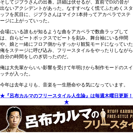
そしてジブラさんの出番。詳細は伏せるが、直前でDJの音が
出ないアクシデントがあった。なすすべなく慌てふためくスタ
ッフを尻目に、ジブラさんはマイク1本持ってアカペラでステ
ージに上がっていった。
会場にいる誰もが知るような曲をアカペラで数曲ラップして
は、自らビートボックスでビートを刻み、舞台袖にいる仲間
や、娘と一緒にフロア側からすっかり観覧モードになっていた
俺をステージに呼び込み、フリースタイルをやったりしながら
自分の時間をしのぎ切ったのだ。
俺は大先輩からいい影響を受けて年明けから制作モードのスイ
ッチが入った。
今年は去年よりも、音楽を一生懸命やる気になっています。
★『呂布カルマのフリースタイル人生論』は毎週木曜日更新！
★