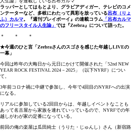
人生論」を連載している呂布カルマ
ラッパーとしてはもとより、グラビアディガー、テレビのコメ
ンテーターなど、多岐にわたって異彩を放っている
呂布（りょ
ふ）カルマ
。『週刊プレイボーイ』の連載コラム
「呂布カルマ
のフリースタイル人生論」
では『Zeebra』について語った。
＊ ＊ ＊
★今週のひと言「Zeebraさんのスゴさを感じた年越しLIVEの
一幕」
今回は昨年の大晦日から元日にかけて開催された「52nd NEW
YEAR ROCK FESTIVAL 2024－2025」（以下NYRF）につい
て。
3年前コロナ禍に中継で参加し、今年で4回目のNYRFへの出演
になる。
リアルに参加している2回目からは、年越しイベントなことも
あって名古屋から家族を連れていっているので、NYRFでの年
越しがわが家の定番になっている。
前回の俺の楽屋は瓜田純士（うりた・じゅんし）さん（新宿路