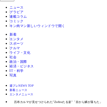
ニュース
グラビア
連載コラム
コミック
キン肉マン
新しいウィンドウで開く
新着
エンタメ
スポーツ
クルマ
ライフ・文化
社会
政治・国際
経済・ビジネス
IT・科学
写真
週プレNEWS TOP
新着ニュース
エンタメニュース
呂布カルマが見せつけられた"Zeebraたる姿"「目から鱗が落ちた」