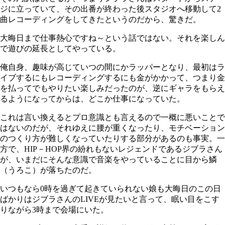
ジに立っていて、その出番が終わった後スタジオへ移動して2
曲レコーディングをしてきたというのだから、驚きだ。
大晦日まで仕事熱心ですね～という話ではない。それを楽しん
で遊びの延長としてやっている。
俺自身、趣味が高じていつの間にかラッパーとなり、最初はラ
イブするにもレコーディングするにも金がかかって、つまり金
を払ってでもやりたい楽しみだったのが、逆にギャラをもらえ
るようになってからは、どこか仕事になっていた。
これは言い換えるとプロ意識とも言えるので一概に悪いことで
はないのだが、それゆえに腰が重くなったり、モチベーション
のつくり方が難しくなっていたりする部分があるのも事実。一
方で、HIP－HOP界の紛れもないレジェンドであるジブラさん
が、いまだにそんな意識で音楽をやっていることに目から鱗
（うろこ）が落ちたのだ。
いつもなら0時を過ぎて起きていられない娘も大晦日のこの日
ばかりはジブラさんのLIVEが見たいと言って、眠い目をこす
りながら3時まで会場にいた。