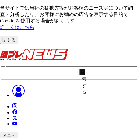
当サイトでは当社の提携先等がお客様のニーズ等について調
査・分析したり、お客様にお勧めの広告を表⽰する⽬的で
Cookie を使⽤する場合があります。
詳しくはこちら
閉じる
検
索
す
る
メニュ