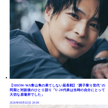
【SHOW-WA青山隼の果てしない延長戦】"調子乗り世代"の
同期と対談後のひとり語り「U-20代表は当時の自分にとって
大切な居場所でした」
2026年08月02日 20:00