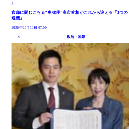
5
官邸に閉じこもる"卑弥呼"高市首相がこれから迎える「3つの
危機」
2026年05月16日 07:00
政治・国際