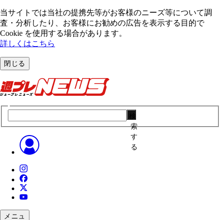
当サイトでは当社の提携先等がお客様のニーズ等について調
査・分析したり、お客様にお勧めの広告を表⽰する⽬的で
Cookie を使⽤する場合があります。
詳しくはこちら
閉じる
検
索
す
る
メニュ