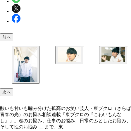
前へ
東ブクロ
東ブクロ
次へ
酸いも甘いも噛み分けた孤高のお笑い芸人・東ブクロ（さらば
青春の光）のお悩み相談連載「東ブクロの『こわいもんな
し』」。恋のお悩み、仕事のお悩み、日常のふとしたお悩み、
そして性のお悩み......まで、東...