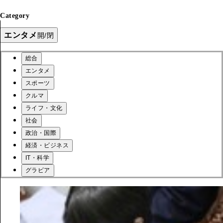
Category
エンタメ
開/閉
総合
エンタメ
スポーツ
クルマ
ライフ・文化
社会
政治・国際
経済・ビジネス
IT・科学
グラビア