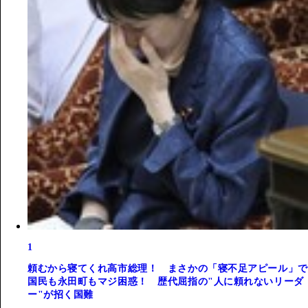
1
頼むから寝てくれ高市総理！ まさかの「寝不足アピール」で
国民も永田町もマジ困惑！ 歴代屈指の"人に頼れないリーダ
ー"が招く国難