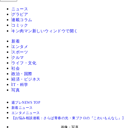
ニュース
グラビア
連載コラム
コミック
キン肉マン
新しいウィンドウで開く
新着
エンタメ
スポーツ
クルマ
ライフ・文化
社会
政治・国際
経済・ビジネス
IT・科学
写真
週プレNEWS TOP
新着ニュース
エンタメニュース
【お悩み相談連載：さらば青春の光・東ブクロの『こわいもんなし』】
画像・写真