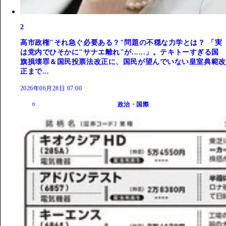
2
高市政権"それ急ぐ必要ある？"問題の不穏な力学とは？ 「実
は党内でひそかに"サナエ離れ"が......」。テキトーすぎる国
旗損壊罪＆国民投票法改正に、国民が望んでいない皇室典範改
正まで...
2026年06月28日 07:00
政治・国際