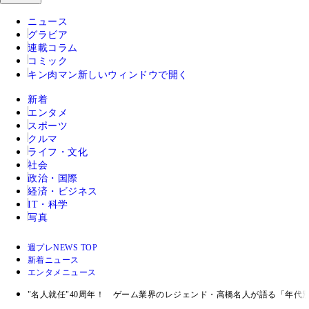
ニュース
グラビア
連載コラム
コミック
キン肉マン
新しいウィンドウで開く
新着
エンタメ
スポーツ
クルマ
ライフ・文化
社会
政治・国際
経済・ビジネス
IT・科学
写真
週プレNEWS TOP
新着ニュース
エンタメニュース
"名人就任"40周年！ ゲーム業界のレジェンド・高橋名人が語る「年代