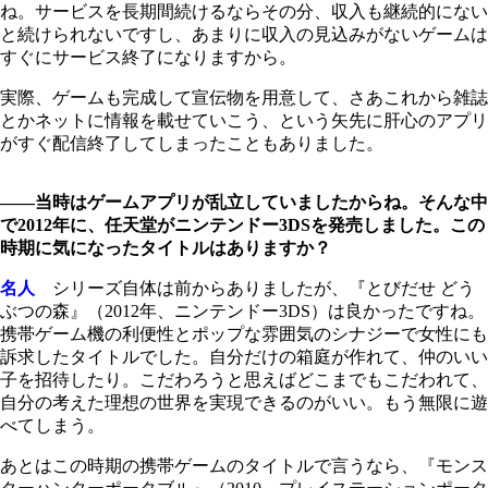
ね。サービスを長期間続けるならその分、収入も継続的にない
と続けられないですし、あまりに収入の見込みがないゲームは
すぐにサービス終了になりますから。
実際、ゲームも完成して宣伝物を用意して、さあこれから雑誌
とかネットに情報を載せていこう、という矢先に肝心のアプリ
がすぐ配信終了してしまったこともありました。
――当時はゲームアプリが乱立していましたからね。そんな中
で2012年に、任天堂がニンテンドー3DSを発売しました。この
時期に気になったタイトルはありますか？
名人
シリーズ自体は前からありましたが、『とびだせ どう
ぶつの森』（2012年、ニンテンドー3DS）は良かったですね。
携帯ゲーム機の利便性とポップな雰囲気のシナジーで女性にも
訴求したタイトルでした。自分だけの箱庭が作れて、仲のいい
子を招待したり。こだわろうと思えばどこまでもこだわれて、
自分の考えた理想の世界を実現できるのがいい。もう無限に遊
べてしまう。
あとはこの時期の携帯ゲームのタイトルで言うなら、『モンス