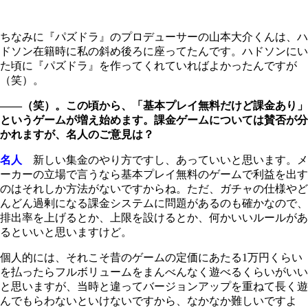
ちなみに『パズドラ』のプロデューサーの山本大介くんは、ハ
ドソン在籍時に私の斜め後ろに座ってたんです。ハドソンにい
た頃に『パズドラ』を作ってくれていればよかったんですが
（笑）。
――（笑）。この頃から、「基本プレイ無料だけど課金あり」
というゲームが増え始めます。課金ゲームについては賛否が分
かれますが、名人のご意見は？
名人
新しい集金のやり方ですし、あっていいと思います。メ
ーカーの立場で言うなら基本プレイ無料のゲームで利益を出す
のはそれしか方法がないですからね。ただ、ガチャの仕様やど
んどん過剰になる課金システムに問題があるのも確かなので、
排出率を上げるとか、上限を設けるとか、何かいいルールがあ
るといいと思いますけど。
個人的には、それこそ昔のゲームの定価にあたる1万円くらい
を払ったらフルボリュームをまんべんなく遊べるくらいがいい
と思いますが、当時と違ってバージョンアップを重ねて長く遊
んでもらわないといけないですから、なかなか難しいですよ