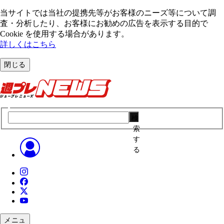
当サイトでは当社の提携先等がお客様のニーズ等について調
査・分析したり、お客様にお勧めの広告を表⽰する⽬的で
Cookie を使⽤する場合があります。
詳しくはこちら
閉じる
検
索
す
る
メニュ