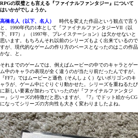
RPGの双璧とも言える『ファイナルファンタジー』について
はいかがでしょうか。
高橋名人（以下、名人）
時代を変えた作品という観点で言う
と、1990年代の1本として『ファイナルファンタジーVII（以
下、FF7）』（1997年、プレイステーション）は欠かせないと
思います。もちろんそれ以前のシリーズもよく出来ているので
すが、現代的なゲームの作り方のベースとなったのはこの作品
かな、と。
それまでのゲームでは、例えばムービーの中でのキャラとゲー
ム中のキャラの表現が全く違うのが当たり前だったんですが、
『FF7』ではムービーと遜色（そんしょく）ないポリゴンのキ
ャラが、ゲーム中にぐりぐり動かせた。シリーズを重ねるたび
に新しい要素が加わっていったのが『ファイナルファンタジ
ー』シリーズの特徴だと思いますが、『7』でドット絵からCG
になってシリーズの方向性も大きく変わりましたよね。