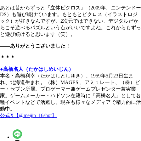
あとは昔からずっと『立体ピクロス』（2009年、ニンテンドー
DS）も遊び続けています。もともとピクロス（イラストロジ
ック）が好きなんですが、2次元ではできない、デジタルだか
らこそ遊べるパズルという点がいいですよね。これからもずっ
と遊び続けると思います（笑）。
――ありがとうございました！
＊＊＊
●高橋名人（たかはしめいじん）
本名・高橋利幸（たかはしとしゆき）。1959年5月23日生ま
れ、北海道生まれ。（株）MAGES.、アミュレート、（株）ビ
ー・セブン所属。プロゲーマー兼ゲームプレゼンター兼実業
家。ゲームメーカー・ハドソン在籍時に「高橋名人」として各
種イベントなどで活躍し、現在も様々なメディアで精力的に活
動中。
公式X【@meijin_16shot】