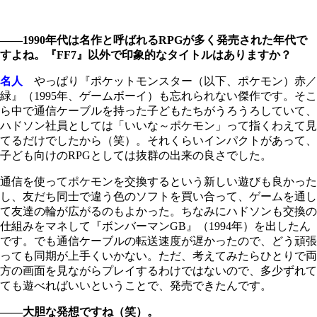
――1990年代は名作と呼ばれるRPGが多く発売された年代で
すよね。『FF7』以外で印象的なタイトルはありますか？
名人
やっぱり『ポケットモンスター（以下、ポケモン）赤／
緑』（1995年、ゲームボーイ）も忘れられない傑作です。そこ
ら中で通信ケーブルを持った子どもたちがうろうろしていて、
ハドソン社員としては「いいな～ポケモン」って指くわえて見
てるだけでしたから（笑）。それくらいインパクトがあって、
子ども向けのRPGとしては抜群の出来の良さでした。
通信を使ってポケモンを交換するという新しい遊びも良かった
し、友だち同士で違う色のソフトを買い合って、ゲームを通し
て友達の輪が広がるのもよかった。ちなみにハドソンも交換の
仕組みをマネして『ボンバーマンGB』（1994年）を出したん
です。でも通信ケーブルの転送速度が遅かったので、どう頑張
っても同期が上手くいかない。ただ、考えてみたらひとりで両
方の画面を見ながらプレイするわけではないので、多少ずれて
ても遊べればいいということで、発売できたんです。
――大胆な発想ですね（笑）。