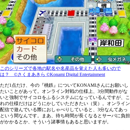
このシリーズで各地の駅名や名産品を覚えた人も多いので
は？ ©さくまあきら ©Konami Digital Entertainment
ただ1点だけ、今の『桃鉄』についてKONAMIさんにお願いし
たいことがあって。オンライン対戦の仕様上、3分間動作がな
いと強制でサイコロをふるシステムになっているんですが、こ
れの仕様だけはどうにかしていただきたい（笑）。オンライン
配信で遊んでいる際におしゃべりしていると、3分なんてあっ
という間なんです。まあ、待ち時間が長くなるとサーバに負担
がかかるとか、そういう諸事情もあると思いますが。