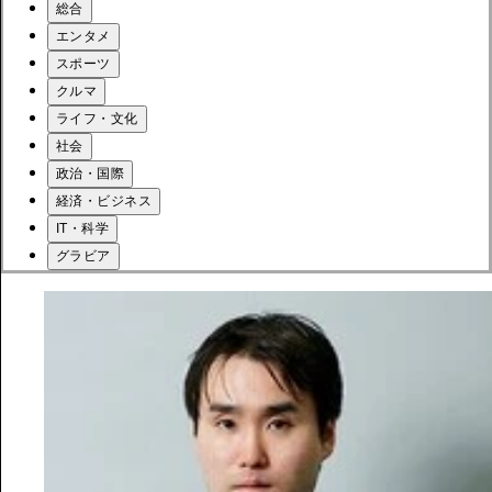
総合
エンタメ
スポーツ
クルマ
ライフ・文化
社会
政治・国際
経済・ビジネス
IT・科学
グラビア