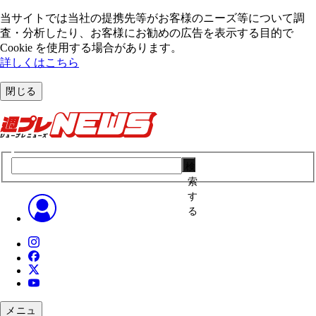
当サイトでは当社の提携先等がお客様のニーズ等について調
査・分析したり、お客様にお勧めの広告を表⽰する⽬的で
Cookie を使⽤する場合があります。
詳しくはこちら
閉じる
検
索
す
る
メニュ