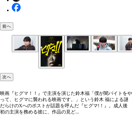
前へ
自身の芸能活動を「日々就活中」と話してくれた
映画『ヒグマ！！』で主演を演じた鈴木福
最新の特殊造形技術を駆使して表現されるヒグマの
ヒグマとの死闘を演じた鈴木福。ポジティブでかわ
感とリアルさは圧倒的だ
のある役柄が本人ともリンクする
次へ
映画『ヒグマ！！』で主演を演じた鈴木福「僕が闇バイトをや
って、ヒグマに襲われる映画です。」という鈴木 福による謎
だらけのXへのポストが話題を呼んだ『ヒグマ!！』。成人後
初の主演を務める彼に、作品の見ど...