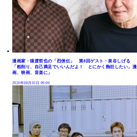
漫画家・猿渡哲也の「烈侠伝」 第8回ゲスト・泉谷しげる
「粗削り、自己満足でいいんだよ！ とにかく熱狂したい。漫
画、映画、音楽に」
2026年08月02日 09:00