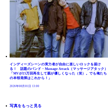
インディーズシーンの実力者が自由に楽しいロックを届け
る！ 話題のバンド・Massage Attack（マッサージアタック）
「MVが25万回再生して親が優しくなった（笑）。でも俺たち
の本領発揮はこれから！」
2026年08月01日 13:00
写真をもっと見る