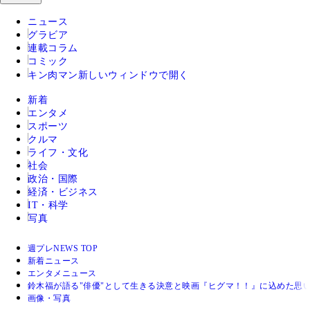
ニュース
グラビア
連載コラム
コミック
キン肉マン
新しいウィンドウで開く
新着
エンタメ
スポーツ
クルマ
ライフ・文化
社会
政治・国際
経済・ビジネス
IT・科学
写真
週プレNEWS TOP
新着ニュース
エンタメニュース
鈴木福が語る"俳優"として生きる決意と映画『ヒグマ！！』に込めた思
画像・写真