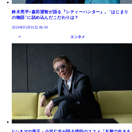
鈴木亮平×森田望智が語る『シティーハンター』。"はじまり
の物語"に詰め込んだこだわりは？
2024年05月01日 06:30
エンタメ
Vシネマの帝王・小沢仁志が語る煩悩のススメ「左脳で生きる