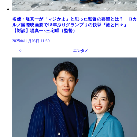
名優・堤真一が「マジかよ」と思った監督の要望とは？ ロカ
ルノ国際映画祭で18年ぶりグランプリの快挙『旅と日々』
【対談】堤真一×三宅唱（監督）
2025年11月08日 11:30
エンタメ