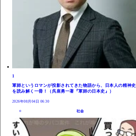
1
軍師というロマンが投影されてきた物語から、日本人の精神史
を読み解く一冊！（呉座勇一著『軍師の日本史』）
2026年08月04日 06:30
社会