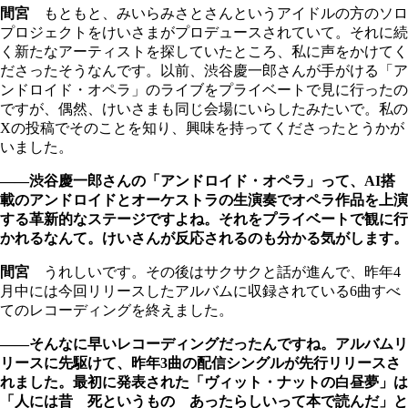
間宮
もともと、みいらみさとさんというアイドルの方のソロ
プロジェクトをけいさまがプロデュースされていて。それに続
く新たなアーティストを探していたところ、私に声をかけてく
ださったそうなんです。以前、渋谷慶一郎さんが手がける「ア
ンドロイド・オペラ」のライブをプライベートで見に行ったの
ですが、偶然、けいさまも同じ会場にいらしたみたいで。私の
Xの投稿でそのことを知り、興味を持ってくださったとうかが
いました。
――渋谷慶一郎さんの「アンドロイド・オペラ」って、AI搭
載のアンドロイドとオーケストラの生演奏でオペラ作品を上演
する革新的なステージですよね。それをプライベートで観に行
かれるなんて。けいさんが反応されるのも分かる気がします。
間宮
うれしいです。その後はサクサクと話が進んで、昨年4
月中には今回リリースしたアルバムに収録されている6曲すべ
てのレコーディングを終えました。
――そんなに早いレコーディングだったんですね。アルバムリ
リースに先駆けて、昨年3曲の配信シングルが先行リリースさ
れました。最初に発表された「ヴィット・ナットの白昼夢」は
「人には昔 死というもの あったらしいって本で読んだ」と