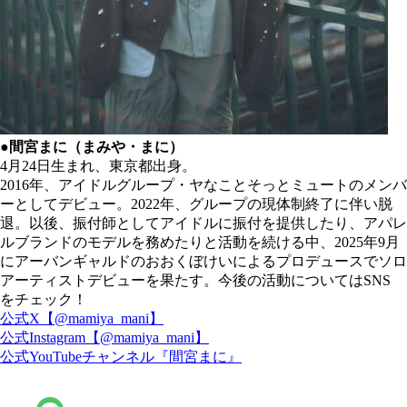
●間宮まに（まみや・まに）
4月24日生まれ、東京都出身。
2016年、アイドルグループ・ヤなことそっとミュートのメンバ
ーとしてデビュー。2022年、グループの現体制終了に伴い脱
退。以後、振付師としてアイドルに振付を提供したり、アパレ
ルブランドのモデルを務めたりと活動を続ける中、2025年9月
にアーバンギャルドのおおくぼけいによるプロデュースでソロ
アーティストデビューを果たす。今後の活動についてはSNS
をチェック！
公式X【@mamiya_mani】
公式Instagram【@mamiya_mani】
公式YouTubeチャンネル『間宮まに』