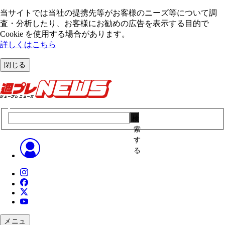
当サイトでは当社の提携先等がお客様のニーズ等について調
査・分析したり、お客様にお勧めの広告を表⽰する⽬的で
Cookie を使⽤する場合があります。
詳しくはこちら
閉じる
検
索
す
る
メニュ