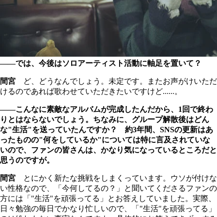
――では、今後はソロアーティスト活動に軸足を置いて？
間宮
ど、どうなんでしょう。未定です。またお声がけいただ
けるのであれば歌わせていただきたいですけど......。
――こんなに素敵なアルバムが完成したんだから、1回で終わ
りとはならないでしょう。ちなみに、グループ解散後はどん
な"生活"を送っていたんですか？ 約3年間、SNSの更新はあ
ったものの"何をしているか"については特に言及されていな
いので、ファンの皆さんは、かなり気になっているところだと
思うのですが。
間宮
とにかく新たな挑戦をしまくっています。ウソが付けな
い性格なので、「今何してるの？」と聞いてくださるファンの
方には「"生活"を頑張ってる」とお答えしていました。実際、
日々勉強の毎日でかなり忙しいので、「"生活"を頑張ってる」