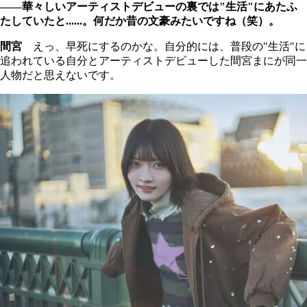
――華々しいアーティストデビューの裏では"生活"にあたふ
たしていたと......。何だか昔の文豪みたいですね（笑）。
間宮
えっ、早死にするのかな。自分的には、普段の"生活"に
追われている自分とアーティストデビューした間宮まにが同一
人物だと思えないです。