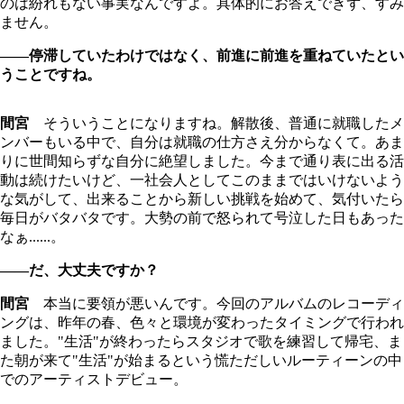
のは紛れもない事実なんですよ。具体的にお答えできず、すみ
ません。
――停滞していたわけではなく、前進に前進を重ねていたとい
うことですね。
間宮
そういうことになりますね。解散後、普通に就職したメ
ンバーもいる中で、自分は就職の仕方さえ分からなくて。あま
りに世間知らずな自分に絶望しました。今まで通り表に出る活
動は続けたいけど、一社会人としてこのままではいけないよう
な気がして、出来ることから新しい挑戦を始めて、気付いたら
毎日がバタバタです。大勢の前で怒られて号泣した日もあった
なぁ......。
――だ、大丈夫ですか？
間宮
本当に要領が悪いんです。今回のアルバムのレコーディ
ングは、昨年の春、色々と環境が変わったタイミングで行われ
ました。"生活"が終わったらスタジオで歌を練習して帰宅、ま
た朝が来て"生活"が始まるという慌ただしいルーティーンの中
でのアーティストデビュー。