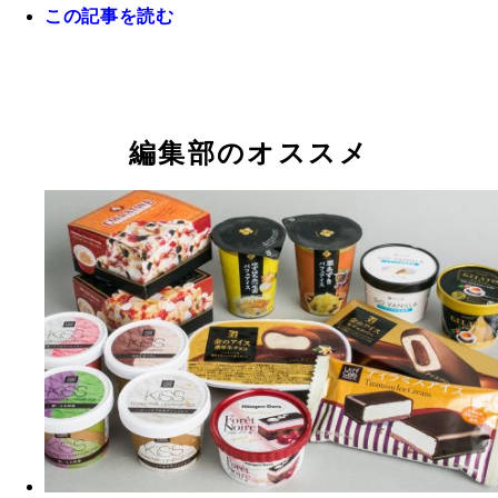
この記事を読む
「かんぴょうアイス」（パン・アキモト／栃木）
「あゆあいす」（パン・アキモト／栃木）
編集部のオススメ