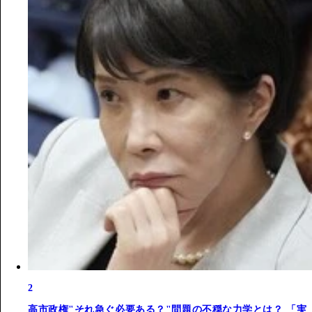
2
高市政権"それ急ぐ必要ある？"問題の不穏な力学とは？ 「実