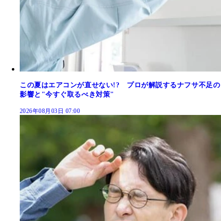
この夏はエアコンが直せない!? プロが解説するナフサ不足の
影響と"今すぐ取るべき対策"
2026年08月03日 07:00