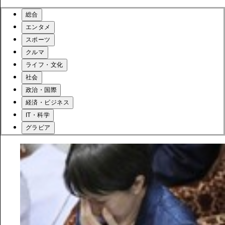
総合
エンタメ
スポーツ
クルマ
ライフ・文化
社会
政治・国際
経済・ビジネス
IT・科学
グラビア