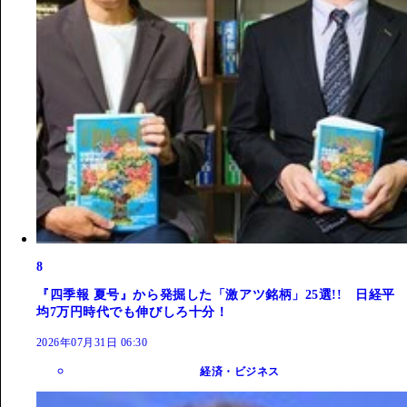
8
『四季報 夏号』から発掘した「激アツ銘柄」25選!! 日経平
均7万円時代でも伸びしろ十分！
2026年07月31日 06:30
経済・ビジネス