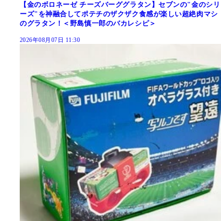
【金のボロネーゼ チーズバーググラタン】セブンの"金のシリ
ーズ"を神融合してポテチのザクザク食感が楽しい超絶肉マシ
のグラタン！＜野島慎一郎のバカレシピ＞
2026年08月07日 11:30