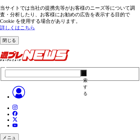
当サイトでは当社の提携先等がお客様のニーズ等について調
査・分析したり、お客様にお勧めの広告を表⽰する⽬的で
Cookie を使⽤する場合があります。
詳しくはこちら
閉じる
検
索
す
る
メニュ