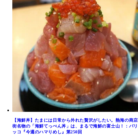
【海鮮丼】たまには日常から外れた贅沢がしたい。熱海の商店
街名物の「海鮮てっぺん丼」は、まるで海鮮の富士山！：パリ
ッコ『今週のハマりめし』第250回