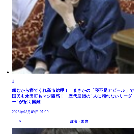
1
頼むから寝てくれ高市総理！ まさかの「寝不足アピール」で
国民も永田町もマジ困惑！ 歴代屈指の"人に頼れないリーダ
ー"が招く国難
2026年08月09日 07:00
政治・国際