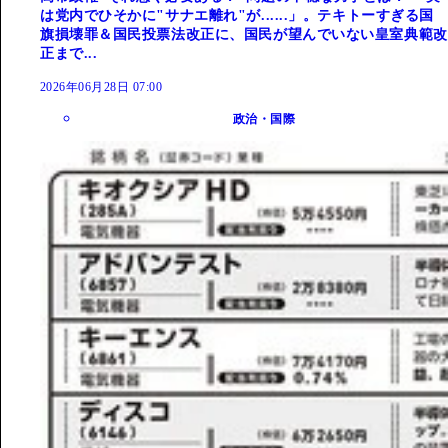
は党内でひそかに"サナエ離れ"が......」。テキトーすぎる国
旗損壊罪＆国民投票法改正に、国民が望んでいない皇室典範改
正まで...
2026年06月28日 07:00
政治・国際