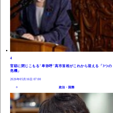
4
官邸に閉じこもる"卑弥呼"高市首相がこれから迎える「3つの
危機」
2026年05月16日 07:00
政治・国際