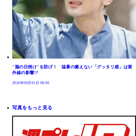
"脳の日焼け"を防げ！ 猛暑の癒えない「グッタリ感」は紫
外線の影響!?
2026年08月01日 08:00
写真をもっと見る