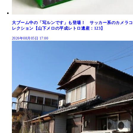
大ブーム中の「写ルンです」も登場！ サッカー系のカメラコ
レクション【山下メロの平成レトロ遺産：123】
2026年08月05日 17:00