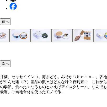
前へ
甘酒、セキセイインコ、海ぶどう、みそかつ丼ｅｔ
「ひまわり」（ミッシュハウス／北海道）
「かに」（ミッシュハウス／北海道）
「ドラキュラ・ザ・プレミアム（にんにく）」（新
「味噌おにぎりアイス」（ホームメードカフェ レ
「醤クリーム」（弓削多醤油／埼玉）
「ぎんなんアイスクリーム」（小国町特産品生産組
「みそカツ丼アイス」（茶っきり娘／愛知）
「とろろアイス」（ツインリーフ／静岡）
「かき貝」（ＭＡＬＧＡ ＧＥＬＡＴＯ／石川）
「わかめ」（ＭＡＬＧＡ ＧＥＬＡＴＯ／石川）
「白みそアイス」（味噌庵／京都）
「甘酒アイスバー」（名水アイスのマルコウ／愛媛
「セキセイインコ アイス」（とりみカフェ ぽこ
「焼きナスのアイス」（安芸グループふぁーむ／高
「伯方の塩ジェラート」（ドルチェ／広島）
「焼のりアイス」（佐賀市漁業協同組合／佐賀）
「バラのアイス」（鹿屋［かのや］大隅地域おこし
「海ぶどうアイス ソルティミルク」（海ん道／沖
ｃ…。各地が生んだ迷（？）産品の数々はどんな味
ふるさと活性化公社／青森）
マリア／宮城）
新潟）
／兵庫）
／鹿児島）
次へ
甘酒、セキセイインコ、海ぶどう、みそかつ丼ｅｔｃ…。各地
が生んだ迷（？）産品の数々はどんな味？夏到来！ これから
の季節、食べたくなるものといえばアイスクリーム。なんでも
最近、ご当地食材を使ったモノで作...