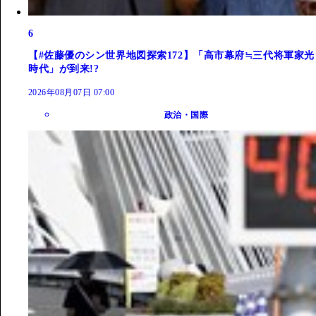
6
【#佐藤優のシン世界地図探索172】「高市幕府≒三代将軍家光
時代」が到来!?
2026年08月07日 07:00
政治・国際