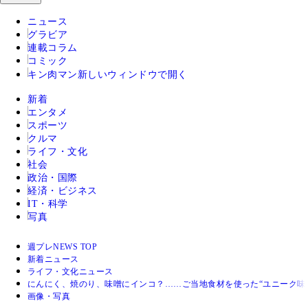
ニュース
グラビア
連載コラム
コミック
キン肉マン
新しいウィンドウで開く
新着
エンタメ
スポーツ
クルマ
ライフ・文化
社会
政治・国際
経済・ビジネス
IT・科学
写真
週プレNEWS TOP
新着ニュース
ライフ・文化ニュース
にんにく、焼のり、味噌にインコ？……ご当地食材を使った“ユニーク味
画像・写真