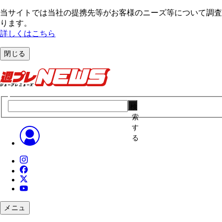
当サイトでは当社の提携先等がお客様のニーズ等について調査・
ります。
詳しくはこちら
閉じる
検
索
す
る
メニュ