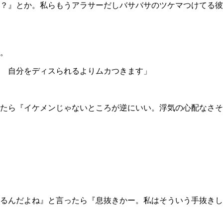
？』とか。私らもうアラサーだしバサバサのツケマつけてる彼
。
 自分をディスられるよりムカつきます」
たら『イケメンじゃないところが逆にいい。浮気の心配なさそ
るんだよね』と言ったら『息抜きかー。私はそういう手抜きし