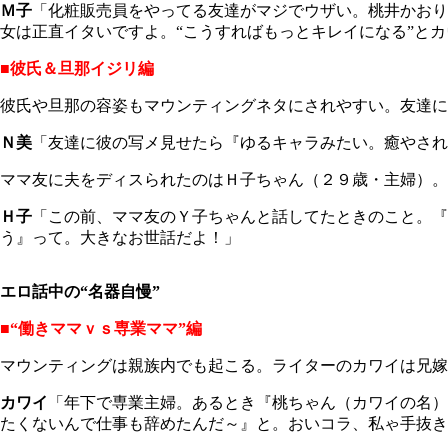
Ｍ子
「化粧販売員をやってる友達がマジでウザい。桃井かおり
女は正直イタいですよ。“こうすればもっとキレイになる”と
■彼氏＆旦那イジリ編
彼氏や旦那の容姿もマウンティングネタにされやすい。友達に
Ｎ美
「友達に彼の写メ見せたら『ゆるキャラみたい。癒やされ
ママ友に夫をディスられたのはＨ子ちゃん（２９歳・主婦）。
Ｈ子
「この前、ママ友のＹ子ちゃんと話してたときのこと。『
う』って。大きなお世話だよ！」
エロ話中の“名器自慢”
■“働きママｖｓ専業ママ”編
マウンティングは親族内でも起こる。ライターのカワイは兄嫁
カワイ
「年下で専業主婦。あるとき『桃ちゃん（カワイの名）
たくないんで仕事も辞めたんだ～』と。おいコラ、私ゃ手抜き