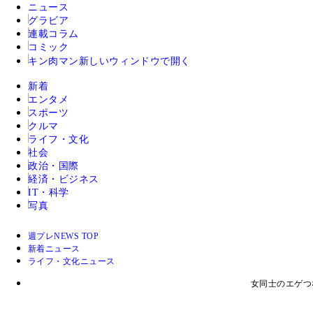
ニュース
グラビア
連載コラム
コミック
キン肉マン
新しいウィンドウで開く
新着
エンタメ
スポーツ
クルマ
ライフ・文化
社会
政治・国際
経済・ビジネス
IT・科学
写真
週プレNEWS TOP
新着ニュース
ライフ・文化ニュース
女同士のエゲつ